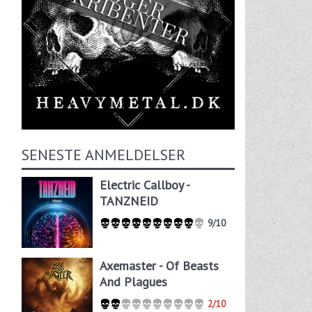
SENESTE ANMELDELSER
Electric Callboy -
TANZNEID
9/10
Axemaster - Of Beasts
And Plagues
2/10