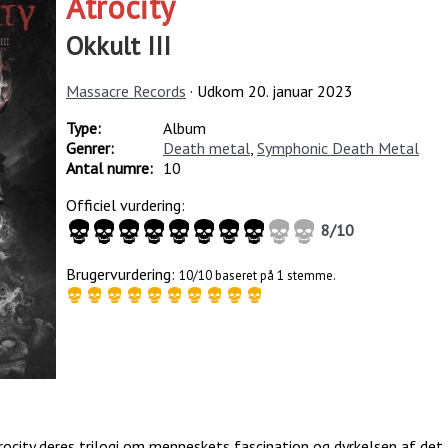
Atrocity
Okkult III
Massacre Records
· Udkom
20. januar 2023
Type:
Album
Genrer:
Death metal
,
Symphonic Death Metal
Antal numre:
10
Officiel vurdering:
8
/
10
Brugervurdering:
10/10 baseret på 1 stemme.
rocity deres trilogi om menneskets fascination og dyrkelsen af det