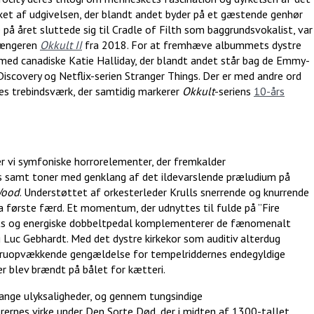
xet af udgivelsen, der blandt andet byder på et gæstende genhør
 på året sluttede sig til Cradle of Filth som baggrundsvokalist, var
rgængeren
Okkult II
fra 2018. For at fremhæve albummets dystre
t med canadiske Katie Halliday, der blandt andet står bag de Emmy-
scovery og Netflix-serien Stranger Things. Der er med andre ord
es trebindsværk, der samtidig markerer
Okkult
-seriens
10-års
er vi symfoniske horrorelementer, der fremkalder
 samt toner med genklang af det ildevarslende præludium på
Wood
. Understøttet af orkesterleder Krulls snerrende og knurrende
ra første færd. Et momentum, der udnyttes til fulde på ”Fire
ts og energiske dobbeltpedal komplementerer de fænomenalt
g Luc Gebhardt. Med det dystre kirkekor som auditiv alterdug
gruopvækkende gengældelse for tempelriddernes endegyldige
r blev brændt på bålet for kætteri.
ange ulyksaligheder, og gennem tungsindige
rernes virke under Den Sorte Død, der i midten af 1300-tallet