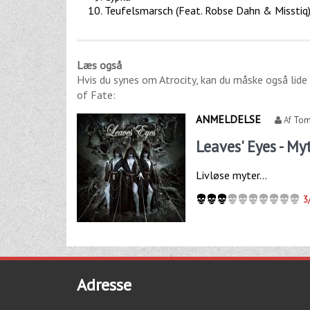
Teufelsmarsch (Feat. Robse Dahn & Misstiq
Læs også
Hvis du synes om
Atrocity
, kan du måske også lide
of Fate
:
ANMELDELSE
Af
Tom
Leaves' Eyes - My
Livløse myter...
3
Adresse