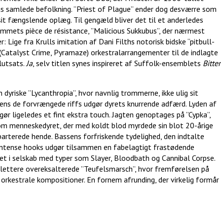
s samlede befolkning. ”Priest of Plague” ender dog desværre som
sit fængslende oplæg. Til gengæld bliver det til et anderledes
mmets pièce de résistance, ”Malicious Sukkubus”, der nærmest
: Lige fra Krulls imitation af Dani Filths notorisk bidske “pitbull-
Catalyst Crime, Pyramaze) orkestralarrangementer til de indlagte
lutsats.
Ja
, selv titlen synes inspireret af Suffolk-ensemblets
Bitter
 dyriske ”Lycanthropia”, hvor navnlig trommerne, ikke ulig sit
 mens de forvrængede riffs udgør dyrets knurrende adfærd. Lyden af
dgør ligeledes et fint ekstra touch. Jagten genoptages på ”Cypka”,
om menneskedyret, der med koldt blod myrdede sin blot 20-årige
arterede hende. Bassens forfriskende tydelighed, den indtalte
ntense hooks udgør tilsammen en fabelagtigt frastødende
et i selskab med typer som Slayer, Bloodbath og Cannibal Corpse.
 lettere overeksalterede ”Teufelsmarsch”, hvor fremførelsen på
orkestrale kompositioner. En fornem afrunding, der virkelig formår