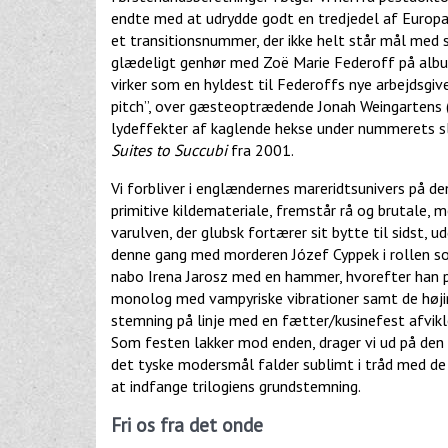
endte med at udrydde godt en tredjedel af Europa
et transitionsnummer, der ikke helt står mål med 
glædeligt genhør med Zoë Marie Federoff på albu
virker som en hyldest til Federoffs nye arbejdsgiver
pitch”, over gæsteoptrædende Jonah Weingartens (
lydeffekter af kaglende hekse under nummerets s
Suites to Succubi
fra 2001.
Vi forbliver i englændernes mareridtsunivers på den
primitive kildemateriale, fremstår rå og brutale,
varulven, der glubsk fortærer sit bytte til sidst, u
denne gang med morderen Józef Cyppek i rollen s
nabo Irena Jarosz med en hammer, hvorefter han p
monolog med vampyriske vibrationer samt de høji
stemning på linje med en fætter/kusinefest afvikl
Som festen lakker mod enden, drager vi ud på den
det tyske modersmål falder sublimt i tråd med de 
at indfange trilogiens grundstemning.
Fri os fra det onde