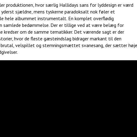
er produktionen, hvor særlig Hallidays sans for lyddesign er værd
r yderst sjældne, mens tyskerne paradoksalt nok føler et
lle hele albummet instrumentalt. En komplet overflødig
 den samlede bedømmelse. Der er tillige ved at være belæg for
alle kredser om de samme tematikker. Det værende sagt er der
orier, hvor de fleste gæsteindslag bidrager markant til den
 brutal, velspillet og stemningsmættet svanesang, der sætter høj
udgivelser.