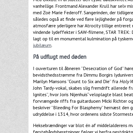
vanhellige. Frontmand Alexander Krull har selv mi
med Zoë Marie Federoff. Sangerinden, der tidligere
således også at finde ved flere lejligheder på fo
atmosfære yderligere har Atrocity tillige entrere
vindende lydeffekter i SAW-filmene, STAR TREK: Di
lagt op til en monumental kulmination på tyskern
jubilæum
.
På udflugt med døden
I ouverturen til åbneren ”Desecration of God” hør
bevidsthedsstrømme fra Dimmu Borgirs lydunivers
Marilyn Mansons ”Count to Six and Die” fra
Holy 
John Tardy-vokal, skabes slig fremdrift allerede f
Ignites”, hvor Joris Nijenhuis
’
veloplagte blast bea
forvrængede riffs fra guitarduoen Micki Richter o
beskriver ”Bleeding For Blasphemy” hernæst den 
udryddelse i 1314, hvor ordenens sidste Stormeste
Heksebrændinger var blot én af middelalderens m
førstehåndsberetninger følger vi herfra pestdokto