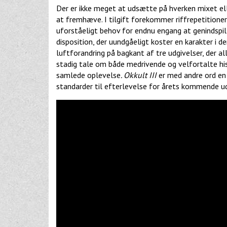
Der er ikke meget at udsætte på hverken mixet ell
at fremhæve. I tilgift forekommer riffrepetitione
uforståeligt behov for endnu engang at genindspi
disposition, der uundgåeligt koster en karakter i
luftforandring på bagkant af tre udgivelser, der 
stadig tale om både medrivende og velfortalte hist
samlede oplevelse
. Okkult III
er med andre ord en
standarder til efterlevelse for årets kommende 