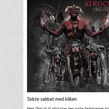
Sidste sabbat med kliken
Med
Okkult III
afslutter den tyske dødskvintet At