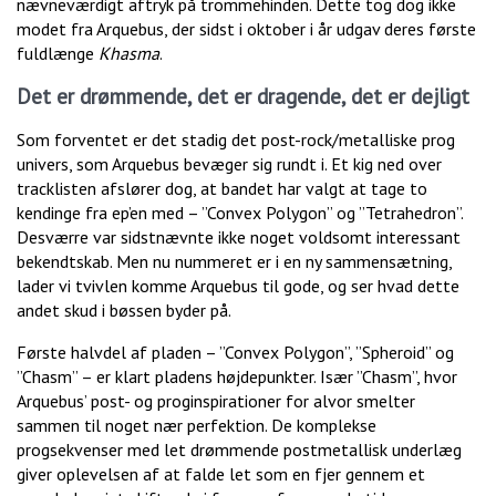
nævneværdigt aftryk på trommehinden. Dette tog dog ikke
modet fra Arquebus, der sidst i oktober i år udgav deres første
fuldlænge
Khasma
.
Det er drømmende, det er dragende, det er dejligt
Som forventet er det stadig det post-rock/metalliske prog
univers, som Arquebus bevæger sig rundt i. Et kig ned over
tracklisten afslører dog, at bandet har valgt at tage to
kendinge fra ep’en med – ”Convex Polygon” og ”Tetrahedron”.
Desværre var sidstnævnte ikke noget voldsomt interessant
bekendtskab. Men nu nummeret er i en ny sammensætning,
lader vi tvivlen komme Arquebus til gode, og ser hvad dette
andet skud i bøssen byder på.
Første halvdel af pladen – ”Convex Polygon”, ”Spheroid” og
”Chasm” – er klart pladens højdepunkter. Især ”Chasm”, hvor
Arquebus’ post- og proginspirationer for alvor smelter
sammen til noget nær perfektion. De komplekse
progsekvenser med let drømmende postmetallisk underlæg
giver oplevelsen af at falde let som en fjer gennem et