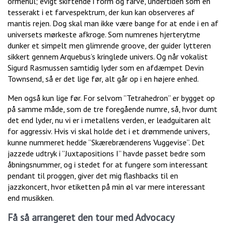
ormehul; evigt skiftende i form og farve, undertiden som en
tesserakt i et farvespektrum, der kun kan observeres af
mantis rejen. Dog skal man ikke være bange for at ende i en af
universets mørkeste afkroge. Som numrenes hjerterytme
dunker et simpelt men glimrende groove, der guider lytteren
sikkert gennem Arquebus’s kringlede univers. Og når vokalist
Sigurd Rasmussen samtidig lyder som en afdæmpet Devin
Townsend, så er det lige før, alt går op i en højere enhed.
Men også kun lige før. For selvom ”Tetrahedron” er bygget op
på samme måde, som de tre foregående numre, så, hvor dumt
det end lyder, nu vi er i metallens verden, er leadguitaren alt
for aggressiv. Hvis vi skal holde det i et drømmende univers,
kunne nummeret hedde ”Skærebrænderens Vuggevise”. Det
jazzede udtryk i ”Juxtapositions I” havde passet bedre som
åbningsnummer, og i stedet for at fungere som interessant
pendant til proggen, giver det mig flashbacks til en
jazzkoncert, hvor etiketten på min øl var mere interessant
end musikken.
Få så arrangeret den tour med Advocacy