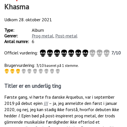
Khasma
Udkom
28. oktober 2021
Type:
Album
Genrer:
Prog metal
,
Post-metal
Antal numre:
6
Officiel vurdering:
7
/
10
Brugervurdering:
3/10 baseret på 1 stemme.
Titler er en underlig ting
Første gang, vi hørte fra danske Arquebus, var i september
2019 på debut ep’en
III
– ja, jeg anmeldte den først i januar
2020, og nej, jeg kan stadig ikke forstå, hvorfor debuten ikke
hedder
I
. Ep’en bød på post-inspireret prog metal, der trods
glimrende musikalske færdigheder ikke efterlod et