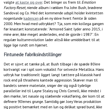
valgte
at kaste sig over
. Det bringer os frem til
Emotion
Factory Reset
, niende album i rækken fra John Bush, brødrene
Sandoval og Co. Med det kommende udspil holder kvintetten
nogenlunde
kadencen
på en ny skive hvert femte år siden
2000. Men hvad med udtrykket? Tja, som min kollega gangen
før knastørt konstaterede: ”Armored Saint lyder anno 2015, i
mine ører, ikke meget anderledes, end de gjorde i 1987”. En
regulær kulturrevolution lader altså ikke umiddelbart til at
ligge lige rundt om hjørnet.
Fintunede fabriksindstillinger
Det er sjovt at tænke på, at Bush tilbage i de spæde 80’ere
kortvarigt var i spil som vokalist for selveste Metallica. Hans
udtryk har traditionelt ligget langt tættere på klassisk hard
rock end på thrashens kantede aggression. Skæver man til
bandets senere materiale, sniger der sig også tydelige
paralleller ind til Layne Staley og Chris Cornell, ikke mindst i
den mørke, let nasale og slæbende vokalføring, der kom til at
definere 90’ernes grunge. Samtidig gør Joey Veras produktion
sig positivt bemærket med en lun og delikat sprød bund, ikke