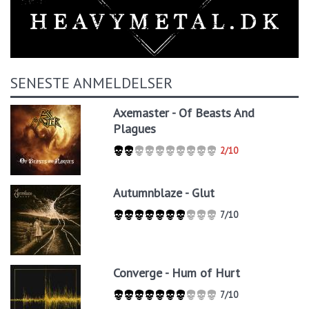
SENESTE ANMELDELSER
Axemaster - Of Beasts And
Plagues
2/10
Autumnblaze - Glut
7/10
Converge - Hum of Hurt
7/10