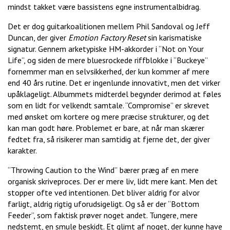
mindst takket være bassistens egne instrumentalbidrag.
Det er dog guitarkoalitionen mellem Phil Sandoval og Jeff
Duncan, der giver
Emotion Factory Reset
sin karismatiske
signatur. Gennem arketypiske HM-akkorder i “Not on Your
Life”, og siden de mere bluesrockede riffblokke i “Buckeye”
fornemmer man en selvsikkerhed, der kun kommer af mere
end 40 års rutine. Det er ingenlunde innovativt, men det virker
upåklageligt. Albummets midterdel begynder derimod at føles
som en lidt for velkendt samtale. “Compromise” er skrevet
med ønsket om kortere og mere præcise strukturer, og det
kan man godt høre. Problemet er bare, at når man skærer
fedtet fra, så risikerer man samtidig at fjerne det, der giver
karakter.
“Throwing Caution to the Wind”
bærer præg af en mere
organisk skriveproces. Der er mere liv, lidt mere kant. Men det
stopper ofte ved intentionen. Det bliver aldrig for alvor
farligt, aldrig rigtig uforudsigeligt. Og så er der “Bottom
Feeder”, som faktisk prøver noget andet. Tungere, mere
nedstemt, en smule beskidt. Et glimt af noget, der kunne have