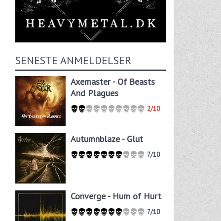
SENESTE ANMELDELSER
Axemaster - Of Beasts
And Plagues
2/10
Autumnblaze - Glut
7/10
Converge - Hum of Hurt
7/10