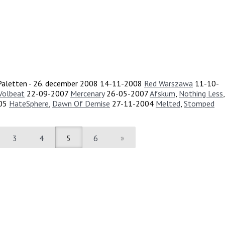
 Paletten - 26. december 2008
14-11-2008
Red Warszawa
11-10-
Volbeat
22-09-2007
Mercenary
26-05-2007
Afskum
,
Nothing Less
,
05
HateSphere
,
Dawn Of Demise
27-11-2004
Melted
,
Stomped
3
4
5
6
»