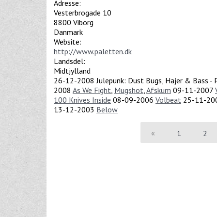
Adresse:
Vesterbrogade 10
8800
Viborg
Danmark
Website:
http://www.paletten.dk
Landsdel:
Midtjylland
26-12-2008
Julepunk: Dust Bugs, Hajer & Bass -
2008
As We Fight
,
Mugshot
,
Afskum
09-11-2007
100 Knives Inside
08-09-2006
Volbeat
25-11-20
13-12-2003
Below
«
1
2