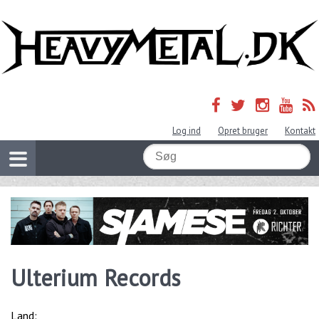
Log ind
Opret bruger
Kontakt
Ulterium Records
Land: