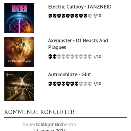
Electric Callboy - TANZNEID
9/10
Axemaster - Of Beasts And
Plagues
2/10
Autumnblaze - Glut
7/10
KOMMENDE KONCERTER
Lamb of God
11. august 2026