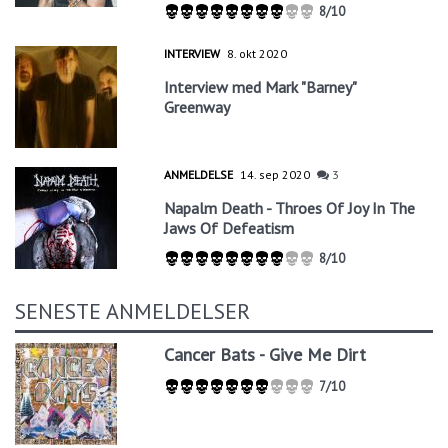
8/10
INTERVIEW
8. okt 2020
Interview med Mark "Barney"
Greenway
ANMELDELSE
14. sep 2020
3
Napalm Death - Throes Of Joy In The
Jaws Of Defeatism
8/10
SENESTE ANMELDELSER
Cancer Bats - Give Me Dirt
7/10