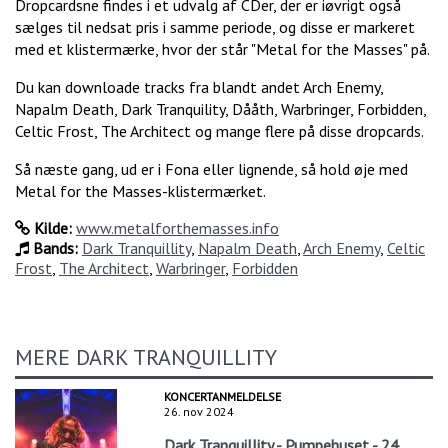
Dropcardsne findes i et udvalg af CDer, der er iøvrigt også
sælges til nedsat pris i samme periode, og disse er markeret
med et klistermærke, hvor der står "Metal for the Masses" på.
Du kan downloade tracks fra blandt andet Arch Enemy,
Napalm Death, Dark Tranquility, Dååth, Warbringer, Forbidden,
Celtic Frost, The Architect og mange flere på disse dropcards.
Så næste gang, ud er i Fona eller lignende, så hold øje med
Metal for the Masses-klistermærket.
Kilde:
www.metalforthemasses.info
Bands:
Dark Tranquillity
,
Napalm Death
,
Arch Enemy
,
Celtic
Frost
,
The Architect
,
Warbringer
,
Forbidden
MERE DARK TRANQUILLITY
KONCERTANMELDELSE
26. nov 2024
Dark Tranquillity - Pumpehuset - 24.