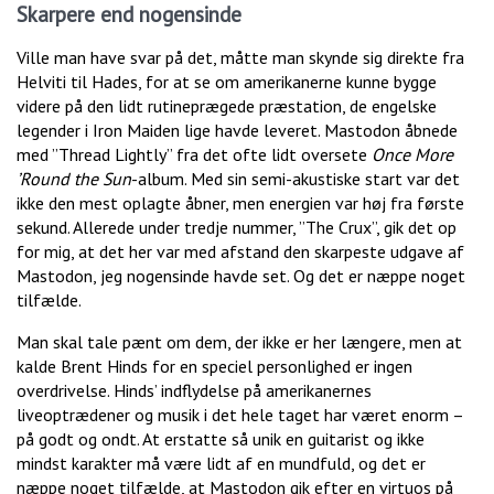
Skarpere end nogensinde
Ville man have svar på det, måtte man skynde sig direkte fra
Helviti til Hades, for at se om amerikanerne kunne bygge
videre på den lidt rutineprægede præstation, de engelske
legender i Iron Maiden lige havde leveret. Mastodon åbnede
med ”Thread Lightly” fra det ofte lidt oversete
Once More
’Round the Sun
-album. Med sin semi-akustiske start var det
ikke den mest oplagte åbner, men energien var høj fra første
sekund. Allerede under tredje nummer, ”The Crux”, gik det op
for mig, at det her var med afstand den skarpeste udgave af
Mastodon, jeg nogensinde havde set. Og det er næppe noget
tilfælde.
Man skal tale pænt om dem, der ikke er her længere, men at
kalde Brent Hinds for en speciel personlighed er ingen
overdrivelse. Hinds’ indflydelse på amerikanernes
liveoptrædener og musik i det hele taget har været enorm –
på godt og ondt. At erstatte så unik en guitarist og ikke
mindst karakter må være lidt af en mundfuld, og det er
næppe noget tilfælde, at Mastodon gik efter en virtuos på