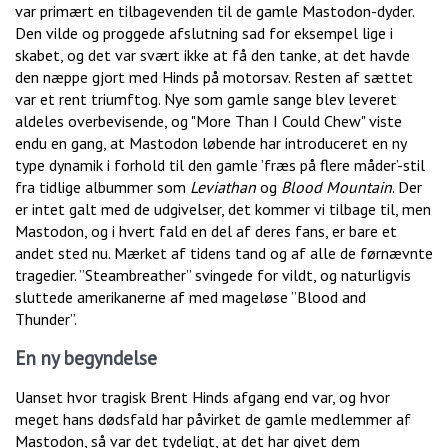
var primært en tilbagevenden til de gamle Mastodon-dyder.
Den vilde og proggede afslutning sad for eksempel lige i
skabet, og det var svært ikke at få den tanke, at det havde
den næppe gjort med Hinds på motorsav. Resten af sættet
var et rent triumftog. Nye som gamle sange blev leveret
aldeles overbevisende, og "More Than I Could Chew" viste
endu en gang, at Mastodon løbende har introduceret en ny
type dynamik i forhold til den gamle ’fræs på flere måder’-stil
fra tidlige albummer som
Leviathan
og
Blood Mountain
. Der
er intet galt med de udgivelser, det kommer vi tilbage til, men
Mastodon, og i hvert fald en del af deres fans, er bare et
andet sted nu. Mærket af tidens tand og af alle de førnævnte
tragedier. ”Steambreather” svingede for vildt, og naturligvis
sluttede amerikanerne af med mageløse ”Blood and
Thunder”.
En ny begyndelse
Uanset hvor tragisk Brent Hinds afgang end var, og hvor
meget hans dødsfald har påvirket de gamle medlemmer af
Mastodon, så var det tydeligt, at det har givet dem