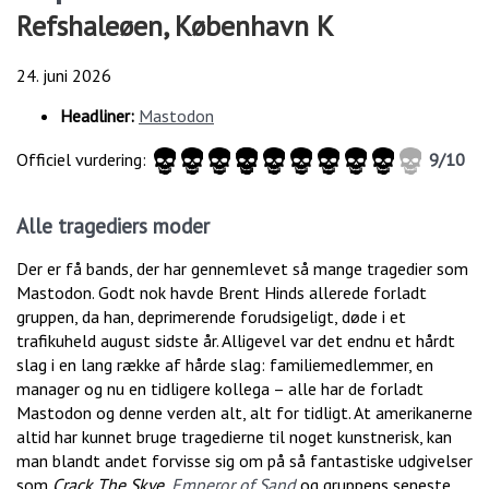
Refshaleøen, København K
24. juni 2026
Headliner:
Mastodon
Officiel vurdering:
9/10
Alle tragediers moder
Der er få bands, der har gennemlevet så mange tragedier som
Mastodon. Godt nok havde Brent Hinds allerede forladt
gruppen, da han, deprimerende forudsigeligt, døde i et
trafikuheld august sidste år. Alligevel var det endnu et hårdt
slag i en lang række af hårde slag: familiemedlemmer, en
manager og nu en tidligere kollega – alle har de forladt
Mastodon og denne verden alt, alt for tidligt. At amerikanerne
altid har kunnet bruge tragedierne til noget kunstnerisk, kan
man blandt andet forvisse sig om på så fantastiske udgivelser
som
Crack The Skye
,
Emperor of Sand
og gruppens seneste