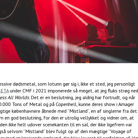
ssive dødsmetal, som Iotunn gør sig i, ikke et sted, jeg personligt
BETA
under CMF i 2021 imponerede så meget, at jeg fluks strøg ne
ess All Worlds
. Det er en beslutning, jeg aldrig har fortrudt, og når
0.000 Tons of Metal og på Copenhell, kunne deres show i Amager
dygtige københavnere åbnede med ”Mistland”, en af singlerne fra det
en god beslutning, for den er utrolig vellykket og vidner om, at
en ikke helt udover scenekanten til en sal, der ikke ligefrem var
 også selvom ”Mistland” blev fulgt op af den mægtige ”Voyage of
er med et knejsende omkvæd, der blev leveret til perfektion af Jó