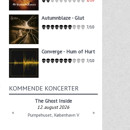
2/10
Autumnblaze - Glut
7/10
Converge - Hum of Hurt
7/10
d
KOMMENDE KONCERTER
The Ghost Inside
12. august 2026
«
»
Pumpehuset, København V
n