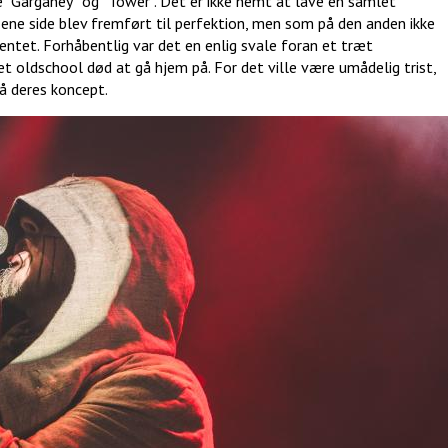
 ”Garganey” og ”Tower”. Det er ikke nemt at lave en samlet
ne side blev fremført til perfektion, men som på den anden ikke
entet. Forhåbentlig var det en enlig svale foran et træt
t oldschool død at gå hjem på. For det ville være umådelig trist,
å deres koncept.