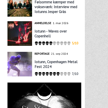
Følsomme kæmper med
vokseværk: Interview med
Iotunns Jesper Gräs
ANMELDELSE
1. mar 2026
Iotunn - Waves over
Copenhell
5/10
REPORTAGE
21. sep 2024
Iotunn, Copenhagen Metal
Fest 2024
7/10