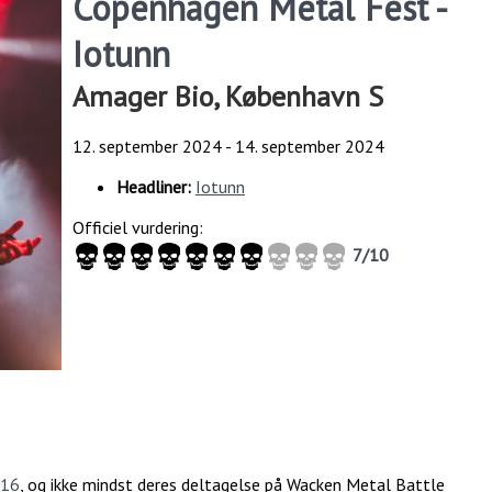
Copenhagen Metal Fest -
Iotunn
Amager Bio, København S
12. september 2024
-
14. september 2024
Headliner:
Iotunn
Officiel vurdering:
7/10
016
, og ikke mindst deres deltagelse på Wacken Metal Battle