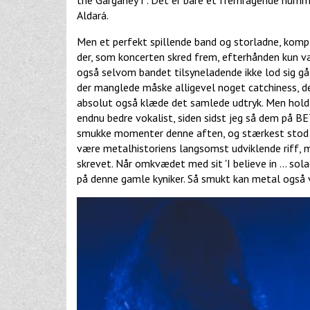
Aldará.
Men et perfekt spillende band og storladne, komplek
der, som koncerten skred frem, efterhånden kun va
også selvom bandet tilsyneladende ikke lod sig gå
der manglede måske alligevel noget catchiness, der
absolut også klæde det samlede udtryk. Men hold n
endnu bedre vokalist, siden sidst jeg så dem på BET
smukke momenter denne aften, og stærkest stod "
være metalhistoriens langsomst udviklende riff, 
skrevet. Når omkvædet med sit 'I believe in ... so
på denne gamle kyniker. Så smukt kan metal også 