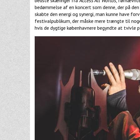
bedste skæringer fra
Access All Worlds
, førnævnte
bedømmelse af en koncert som denne, der på den e
skabte den energi og synergi, man kunne have forv
festivalpublikum, der måske mere trængte til noge
hvis de dygtige københavnere begyndte at tvivle p