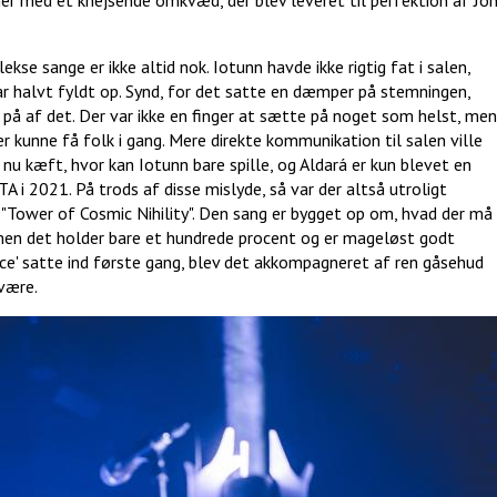
se sange er ikke altid nok. Iotunn havde ikke rigtig fat i salen,
r halvt fyldt op. Synd, for det satte en dæmper på stemningen,
 på af det. Der var ikke en finger at sætte på noget som helst, men
 kunne få folk i gang. Mere direkte kommunikation til salen ville
u kæft, hvor kan Iotunn bare spille, og Aldará er kun blevet en
A i 2021. På trods af disse mislyde, så var der altså utroligt
Tower of Cosmic Nihility". Den sang er bygget op om, hvad der må
men det holder bare et hundrede procent og er mageløst godt
lace' satte ind første gang, blev det akkompagneret af ren gåsehud
være.