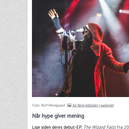
Foto: Rolf Meldgaard ·
Se flere billeder i galleriet
Når hype giver mening
Lige siden deres debut-EP,
The Wizard Falls
fra 2