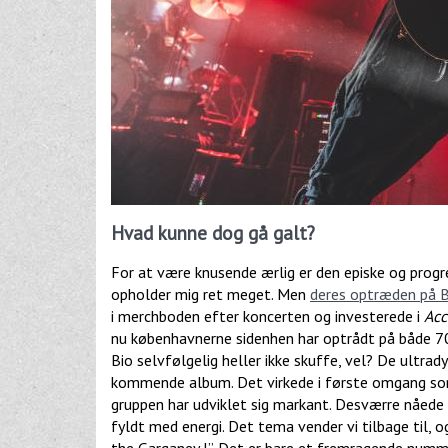
Hvad kunne dog gå galt?
For at være knusende ærlig er den episke og progre
opholder mig ret meget. Men
deres optræden på 
i merchboden efter koncerten og investerede i
Acc
nu københavnerne sidenhen har optrådt på både 7
Bio selvfølgelig heller ikke skuffe, vel? De ultra
kommende album. Det virkede i første omgang som 
gruppen har udviklet sig markant. Desværre nåede d
fyldt med energi. Det tema vender vi tilbage til,
the Garganey I”. Det er bare et fremragende numm