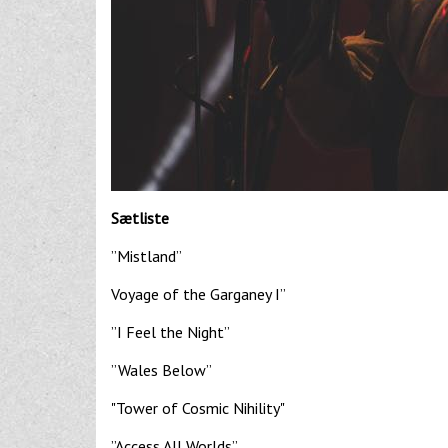
Sætliste
”Mistland”
Voyage of the Garganey I”
”I Feel the Night”
”Wales Below”
"Tower of Cosmic Nihility"
”Access All Worlds”