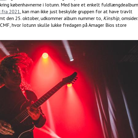
ring københavnerne i Iotunn. Med bare et enkelt fuldlængdealbu
s
fra 2021
, kan man ikke just beskylde gruppen for at have travlt
emt den 25. oktober, udkommer album nummer to,
Kinship
, omsider.
å CMF, hvor Iotunn skulle lukke fredagen på Amager Bios store