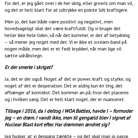
for det, er jeg gået over i de her skrig, eller growls om man vil,
og det er helt klart for at udtrykke en pointe lidt kraftigere.
Men jo, det kan både være positivt og negativt, men
hovedsageligt skal det være kraftfuldt. Og vi bruger det
heller ikke hele tiden, så når det kommer, er det af betydning
– så mener jeg noget med det. Vi er ikke et scream-band på
nogen måde, men det er et fedt krydderi, når man lige vil
sætte udråbstegn.
Er der smerte i skriget?
Ja, det er der også. Noget af det er power, kraft og styrke, og
noget af det er desperation. Det er aldrig kun én ting, det
afhænger af kontekst. Det kommer an på, hvor det placeres
og i hvilken sang. Det er helt klart noget, der er nuanceret.
Tilbage i 2016, da I deltog i WOA Battles, havde I – formoder
jeg – en drøm. I vandt ikke, men til gengæld blev I signet af
Nuclear Blast kort efter. Har drømmen ændret sig?
Jeg husker, at vi dengang tænkte – og det skal man jo passe