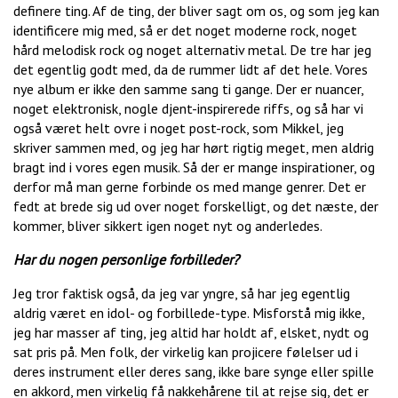
definere ting. Af de ting, der bliver sagt om os, og som jeg kan
identificere mig med, så er det noget moderne rock, noget
hård melodisk rock og noget alternativ metal. De tre har jeg
det egentlig godt med, da de rummer lidt af det hele. Vores
nye album er ikke den samme sang ti gange. Der er nuancer,
noget elektronisk, nogle djent-inspirerede riffs, og så har vi
også været helt ovre i noget post-rock, som Mikkel, jeg
skriver sammen med, og jeg har hørt rigtig meget, men aldrig
bragt ind i vores egen musik. Så der er mange inspirationer, og
derfor må man gerne forbinde os med mange genrer. Det er
fedt at brede sig ud over noget forskelligt, og det næste, der
kommer, bliver sikkert igen noget nyt og anderledes.
Har du nogen personlige forbilleder?
Jeg tror faktisk også, da jeg var yngre, så har jeg egentlig
aldrig været en idol- og forbillede-type. Misforstå mig ikke,
jeg har masser af ting, jeg altid har holdt af, elsket, nydt og
sat pris på. Men folk, der virkelig kan projicere følelser ud i
deres instrument eller deres sang, ikke bare synge eller spille
en akkord, men virkelig få nakkehårene til at rejse sig, det er