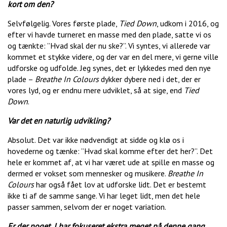
kort om den?
Selvfølgelig. Vores første plade,
Tied Down
, udkom i 2016, og
efter vi havde turneret en masse med den plade, satte vi os
og tænkte: ”Hvad skal der nu ske?”. Vi syntes, vi allerede var
kommet et stykke videre, og der var en del mere, vi gerne ville
udforske og udfolde. Jeg synes, det er lykkedes med den nye
plade –
Breathe In Colours
dykker dybere ned i det, der er
vores lyd, og er endnu mere udviklet, så at sige, end
Tied
Down
.
Var det en naturlig udvikling?
Absolut. Det var ikke nødvendigt at sidde og klø os i
hovederne og tænke: ”Hvad skal komme efter det her?”. Det
hele er kommet af, at vi har været ude at spille en masse og
dermed er vokset som mennesker og musikere.
Breathe In
Colours
har også fået lov at udforske lidt. Det er bestemt
ikke ti af de samme sange. Vi har leget lidt, men det hele
passer sammen, selvom der er noget variation.
Er der noget, I har fokuseret ekstra meget på denne gang