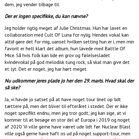
dem, jeg vender tilbage til.
Der er ingen specifikke, du kan nævne?
Jeg holder rigtig meget af Julie Christmas. Hun har lavet en
collaboration med Cult Of Luna for nylig. Hendes vokal kan
altid gøre det for mig, uanset hvilken setting hun er i, men min
favorit er helt klart det album, hun lavede med Battle Of
Mice. Så hvis folk kan lide en grov og følelsesladet
kvindevokal på god melodisk tung rock, så skal man give det
et lyt. Det er noget, jeg har hørt meget.
Nu udkommer jeres plade jo her den 29. marts. Hvad skal der
så ske?
Ja, vi havde jo satset på at have noget tour linet op lidt
tættere på, men det bliver til efteråret i stedet. Der er ikke
noget specifikt endnu, men jeg tror godt, jeg kan sige, at vi
kommer til at besøge en stor del af Europa i 2019 og noget
af 2020. Vi ville gerne have været ude lidt før. Nuclear Blast
ville også gerne have haft os ud på noget support-tour, men