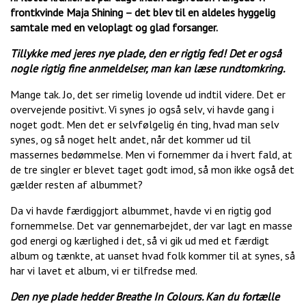
frontkvinde Maja Shining – det blev til en aldeles hyggelig
samtale med en veloplagt og glad forsanger.
Tillykke med jeres nye plade, den er rigtig fed! Det er også
nogle rigtig fine anmeldelser, man kan læse rundtomkring.
Mange tak. Jo, det ser rimelig lovende ud indtil videre. Det er
overvejende positivt. Vi synes jo også selv, vi havde gang i
noget godt. Men det er selvfølgelig én ting, hvad man selv
synes, og så noget helt andet, når det kommer ud til
massernes bedømmelse. Men vi fornemmer da i hvert fald, at
de tre singler er blevet taget godt imod, så mon ikke også det
gælder resten af albummet?
Da vi havde færdiggjort albummet, havde vi en rigtig god
fornemmelse. Det var gennemarbejdet, der var lagt en masse
god energi og kærlighed i det, så vi gik ud med et færdigt
album og tænkte, at uanset hvad folk kommer til at synes, så
har vi lavet et album, vi er tilfredse med.
Den nye plade hedder Breathe In Colours. Kan du fortælle