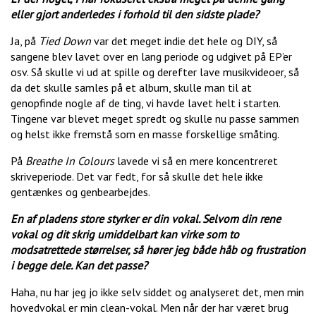
eller gjort anderledes i forhold til den sidste plade?
Ja, på
Tied Down
var det meget indie det hele og DIY, så
sangene blev lavet over en lang periode og udgivet på EP’er
osv. Så skulle vi ud at spille og derefter lave musikvideoer, så
da det skulle samles på et album, skulle man til at
genopfinde nogle af de ting, vi havde lavet helt i starten.
Tingene var blevet meget spredt og skulle nu passe sammen
og helst ikke fremstå som en masse forskellige småting.
På
Breathe In Colours
lavede vi så en mere koncentreret
skriveperiode. Det var fedt, for så skulle det hele ikke
gentænkes og genbearbejdes.
En af pladens store styrker er din vokal. Selvom din rene
vokal og dit skrig umiddelbart kan virke som to
modsatrettede størrelser, så hører jeg både håb og frustration
i begge dele. Kan det passe?
Haha, nu har jeg jo ikke selv siddet og analyseret det, men min
hovedvokal er min clean-vokal. Men når der har været brug