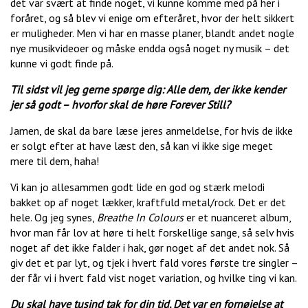
det var svært at finde noget, vi kunne komme med på her i
foråret, og så blev vi enige om efteråret, hvor der helt sikkert
er muligheder. Men vi har en masse planer, blandt andet nogle
nye musikvideoer og måske endda også noget ny musik – det
kunne vi godt finde på.
Til sidst vil jeg gerne spørge dig: Alle dem, der ikke kender
jer så godt – hvorfor skal de høre Forever Still?
Jamen, de skal da bare læse jeres anmeldelse, for hvis de ikke
er solgt efter at have læst den, så kan vi ikke sige meget
mere til dem, haha!
Vi kan jo allesammen godt lide en god og stærk melodi
bakket op af noget lækker, kraftfuld metal/rock. Det er det
hele. Og jeg synes,
Breathe In Colours
er et nuanceret album,
hvor man får lov at høre ti helt forskellige sange, så selv hvis
noget af det ikke falder i hak, gør noget af det andet nok. Så
giv det et par lyt, og tjek i hvert fald vores første tre singler –
der får vi i hvert fald vist noget variation, og hvilke ting vi kan.
Du skal have tusind tak for din tid. Det var en fornøjelse at