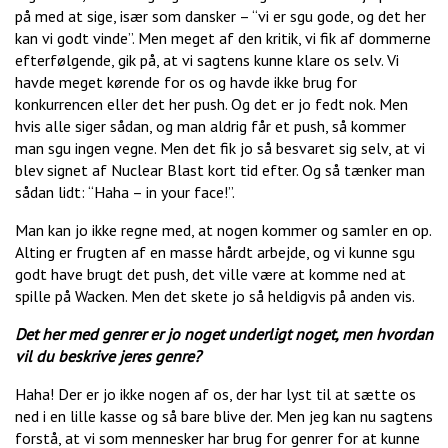
på med at sige, især som dansker – “vi er sgu gode, og det her
kan vi godt vinde”. Men meget af den kritik, vi fik af dommerne
efterfølgende, gik på, at vi sagtens kunne klare os selv. Vi
havde meget kørende for os og havde ikke brug for
konkurrencen eller det her push. Og det er jo fedt nok. Men
hvis alle siger sådan, og man aldrig får et push, så kommer
man sgu ingen vegne. Men det fik jo så besvaret sig selv, at vi
blev signet af Nuclear Blast kort tid efter. Og så tænker man
sådan lidt: “Haha – in your face!”.
Man kan jo ikke regne med, at nogen kommer og samler en op.
Alting er frugten af en masse hårdt arbejde, og vi kunne sgu
godt have brugt det push, det ville være at komme ned at
spille på Wacken. Men det skete jo så heldigvis på anden vis.
Det her med genrer er jo noget underligt noget, men hvordan
vil du beskrive jeres genre?
Haha! Der er jo ikke nogen af os, der har lyst til at sætte os
ned i en lille kasse og så bare blive der. Men jeg kan nu sagtens
forstå, at vi som mennesker har brug for genrer for at kunne