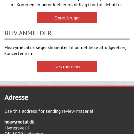
Kommentér anmeldelser og deltag i metal-debatter
Opret bruger
BLIV ANMELDER
Heavymetal.dk søger skribenter til anmeldelse af udgivelser,
koncerter m.m.
Læs mere her
Adresse
Use this address for sending review material:
heavymetal.dk
Hymersvej 4
DK-3000
Helsingør