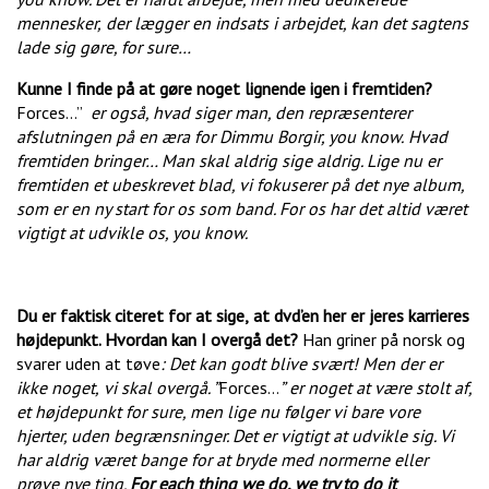
mennesker,
der lægger en indsats i arbejdet, kan det sagtens
lade sig gøre, for sure…
Kunne I finde på at gøre noget lignende igen i fremtiden?
Forces…”
er også, hvad siger man, den repræsenterer
afslutningen på en æra for Dimmu Borgir, you know.
Hvad
fremtiden bringer… Man skal aldrig sige aldrig. Lige nu er
fremtiden et ubeskrevet blad, vi fokuserer på det nye album,
som er en ny start for os som band. For os har det altid været
vigtigt at udvikle os, you know.
Du er faktisk citeret for at sige,
at dvd’en her er jeres karrieres
højdepunkt. Hvordan kan I overgå det?
Han griner på norsk og
svarer uden at tøve
: Det kan godt blive svært! Men der er
ikke noget,
vi skal overgå. ”
Forces…
”
er noget at være stolt af,
et højdepunkt for sure, men lige nu følger vi bare vore
hjerter, uden begrænsninger. Det er vigtigt at udvikle sig. Vi
har aldrig været bange for at bryde med normerne eller
prøve nye ting.
For each thing we do, we try to do it