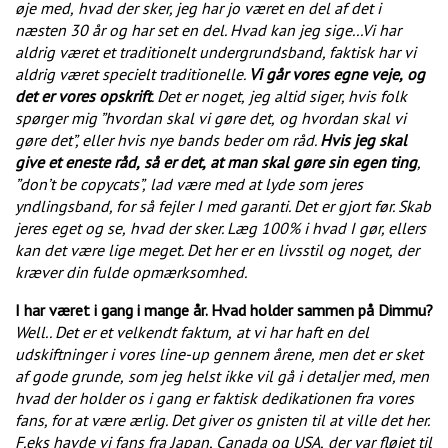
øje med,
hvad der sker, jeg har jo været en del af det i
næsten 30 år og har set en del. Hvad kan jeg sige...
Vi har
aldrig været et traditionelt undergrundsband, faktisk har vi
aldrig været specielt traditionelle.
Vi går vores egne veje,
og
det er vores opskrift
. Det er noget,
jeg altid siger, hvis folk
spørger mig ”hvordan skal vi gøre det,
og hvordan skal vi
gøre det”, eller hvis nye bands beder om råd.
Hvis jeg skal
give et eneste råd,
så er det,
at man skal gøre sin egen ting
,
”don’t be copycats”,
lad være med at lyde som jeres
yndlingsband, for så fejler I med garanti. Det er gjort før. Skab
jeres eget og se,
hvad der sker. Læg 100%
i
hvad I gør, ellers
kan det være lige meget. Det her er en livsstil og noget,
der
kræver din fulde opmærksomhed.
I har været i gang i mange år. Hvad holder sammen på Dimmu?
Well.. Det er et velkendt faktum,
at vi har haft en del
udskiftninger i vores line-up gennem årene, men det er sket
af gode grunde,
som jeg helst ikke vil gå i detaljer med, men
hvad der holder os i gang er faktisk dedikationen fra vores
fans, for at være ærlig. Det giver os gnisten til at ville det her.
F.eks havde vi fans fra Japan, Canada og USA,
der var fløjet til