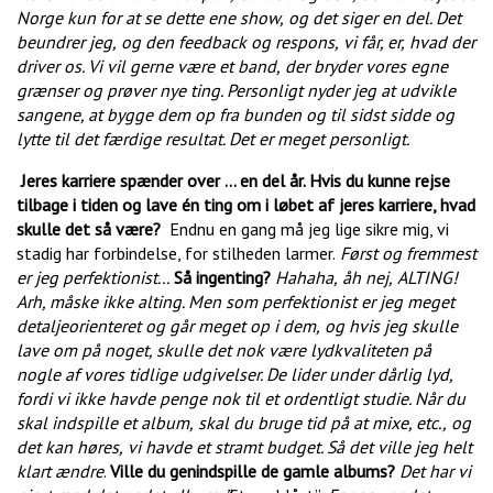
Norge
kun for at se dette ene show,
og det siger en del. Det
beundrer jeg,
og den feedback og respons,
vi får, er,
hvad der
driver os. Vi vil gerne være et band,
der bryder vores egne
grænser og prøver nye ting. Personligt nyder jeg at udvikle
sangene, at bygge dem op
fra bunden og til sidst sidde og
lytte til det færdige resultat. Det er meget personligt.
Jeres karriere spænder over … en del år. Hvis du kunne rejse
tilbage i tiden og lave én ting om i løbet af jeres karriere, hvad
skulle det så være?
Endnu en gang må jeg lige sikre mig, vi
stadig har forbindelse, for stilheden larmer.
Først og fremmest
er jeg perfektionist...
Så ingenting?
Hahaha,
åh nej,
ALTING!
Arh, måske ikke alting. Men som perfektionist er jeg meget
detaljeorienteret og går meget op i dem,
og hvis jeg skulle
lave om på noget, skulle det nok være lydkvaliteten på
nogle af vores tidlige udgivelser. De lider under dårlig lyd,
fordi vi ikke havde penge nok til et ordentligt studie. Når du
skal indspille et album,
skal du bruge tid på at mixe, etc.,
og
det kan høres,
vi havde et stramt budget. Så det ville jeg helt
klart ændre
.
Ville du genindspille de gamle albums?
Det har vi