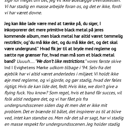
sige for meget om det, jeg vil ikke ødelægge overraskelsen.
Vi har stadig en masse arbejde foran os, og det er ikke,
fordi
vi har været dovne.
Jeg kan ikke lade være med at tænke på,
du siger,
I
inkorporerer det mere primitive black metal på jeres
kommende album, men black metal har altid været temmelig
restriktiv,
og”du må ikke det,
og du må ikke det,
og det skal
være undergrund.”
Hvad fik jer til at bryde med reglerne og
sætte nye grænser for,
hvad man må som et black metal
band?
Uuuuh…. ”
We don’t like restrictions
.” vores første skive
Ind I Evighetens Mørke
udkom tilbage i ’94. Selv fra det
øjeblik
har vi altid været anderledes i miljøet. Vi holdt ikke
øje med reglerne,
og vi gjorde, og gør stadig, hvad der føles
rigtigt. Hvis de kan lide det, fedt. Hvis ikke, we don’t give a
flying fuck. You know? Som regel, hvis et band får succes, vil
folk altid nedgøre det, og vi har fået pis fra
undergrundsscenen siden dag ét
men det er ikke mit
problem. Det er brænde
til bålet, det inspirerer os til at blive
ved, intet kan standse os. Men når det så er sagt, har vi stadig
en masse respekt for undergrundsscenen. Jeg holder stadig