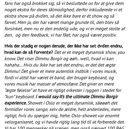
fans har også brokket sig, så vi besluttede os for at give dem
noget ekstra for deres tålmodighed, derfor inkluderede vi et
ekstra show på dvd’en, så det ikke bare er ét show og så
farvel. Men ja, der har været mange grunde til,
den blev så
forsinket, men nu er den endelig ude,
og vi er meget stolte af
den,
og den feedback,
vi har fået, har også været positiv.
Hvis der stadig er nogen derude,
der ikke har set dvd’en endnu,
hvad kan de så forvente?
Det er et meget dynamisk show, you
know. Det viser Dimmu Borgir og øøh.. well, hvad vi kan
hahaha… Hvis du ikke har set det endnu, er det det ægte
Dimmu! Det giver et mere autentisk indblik i vores musik,
fordi vi altid har været et band,
der bruger keyboard,
og
vores musik har masser af atmosfære. Det giver en mere
”ægte følelse” at have et rigtigt orkester i ryggen
i stedet for
”kun” keyboard.
I would say it’s the ultimate Dimmu Borgir
experience.
Showet i Oslo er meget dynamisk, såøøøh det
formidler vores sange, selv de ældre, helt anderledes, mere
rigtigt, hvis du spørger mig,
hehe. Oslo-showet
var enormt
velorganiseret,
og vi havde rigtig lang tid til at forberede det.
Vi har 100 mennesker på scenen, men også nærved 100 BAG