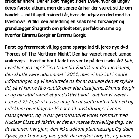
brudt af andre. Der er sket meget siden 1994, hvor de udgav
deres første album, men de senere år har der været stille om
bandet – indtil april måned i år, hvor de udgav en dvd med to
liveshows. Vi fik i den anledning en snak med forsanger og
grundlægger Shagrath om prioriteter, perfektionisme og
hvorfor Dimmu Borgir er Dimmu Borgir.
Først og fremmest vil jeg gerne spørge ind til jeres nye dvd
“Forces of The Northern Night”. Den har været meget længe
undervejs – hvorfor har I ladet os vente på den i seks år?
Suk,
hvad kan jeg sige? Ting tager tid. Faktisk var det meningen,
den skulle være udkommet i 2011, men vi løb ind i nogle
udfordringer,
og vi besluttede os for at parkere den et stykke
tid, så vi kunne få overblik over alle detaljerne. Dimmu Borgir
er og har altid været et produktivt band - det har vi været i
nærved 25 år, så vi havde brug for at sætte farten lidt ned og
reflektere over tingene. Vi har haft udskiftninger i vores
management,
og vi har genforhandlet vores kontrakt med
Nuclear Blast, så faktisk er det en masse forskellige ting,
der
til sammen har gjort,
den ikke udkom planmæssigt. Og tiden
flyver, you know. Jeg ved godt,
der er gået lang tid,
og vores