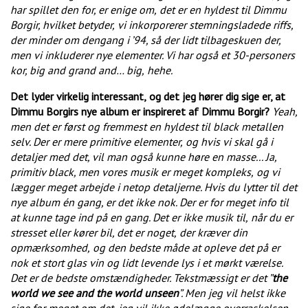
har spillet den for, er enige om,
det er en hyldest til Dimmu
Borgir, hvilket betyder,
vi inkorporerer stemningsladede riffs,
der minder om dengang
i ’94, så der lidt tilbageskuen der,
men vi inkluderer nye elementer. Vi har også et 30-personers
kor, big and grand and… big,
hehe.
Det lyder virkelig interessant,
og det jeg hører dig sige er, at
Dimmu Borgirs nye album er inspireret af Dimmu Borgir?
Yeah,
men det er først og fremmest en hyldest til black metallen
selv. Der er mere primitive elementer,
og hvis vi skal gå i
detaljer med det, vil man også kunne høre en masse... Ja,
primitiv black, men vores musik er meget kompleks,
og vi
lægger meget arbejde i netop detaljerne. Hvis du lytter til det
nye album én gang, er det ikke nok. Der er for meget info til
at kunne tage ind på en gang. Det er ikke musik til,
når du er
stresset eller kører bil, det er noget,
der kræver din
opmærksomhed,
og den bedste måde at opleve det på er
nok et stort glas vin og lidt levende lys i et mørkt værelse.
Det er de bedste omstændigheder. Tekstmæssigt er det ”
the
world we see and the world unseen
”. Men jeg vil helst ikke