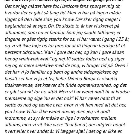
Det har jeg måttet høre for. Hardcore fans spørger mig tit,
hvorfor der er gået så lang tid. Men vi har på ingen måde
ligget på den lade side, you know. Der sker rigtig meget i
baglandet så at sige. Øh. De sidste to år har vi skrevet på
albummet,
som nu er færdigt. Som jeg sagde tidligere, er
tingene er gået rigtig stærkt for os, vi har været i gang i 25 år,
og vi vil ikke bøje os for pres for at få tingene færdige til et
bestemt tidspunkt. ”Kan I gøre det her,
og kan I gøre sådan
her og wrahwrahwrah” og nej. Vi sætter foden ned og siger
nej og er mere selektive med de ting,
vi bruger tid på. Oven i
det har vi jo familier og børn og andre sideprojekter,
og
basalt set har vi jo et liv,
hehe. Dimmu Borgir er virkelig
tidskrævende, det kræver din fulde opmærksomhed,
og det
er gået stærkt for os, altid. Men vi har været nødt til at klodse
bremserne og sige ”nu er det nok”. Vi har været nødt til at
sætte os ned og tænke over,
hvor vi vil hen med alt det her,
you know. Vi har ikke været dovne, men jeg vil godt
indrømme,
at syv år måske er lige i overkanten mellem
albums, men vi vil ikke være ”that band”,
der udgiver noget
hvert eller hver andet år. Vi lægger sjæl i det og er ikke en