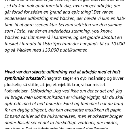
, så du kan nok godt forestille dig,
hvor meget arbejde,
der
går forud for sådan en ”grand and epic thing”. Det var en
anderledes udfordring med Wacken, der havde vi kun en halv
time til at gøre scenen klar. Selvom setlisten var den samme
som i Oslo, var der en anderledes stemning,
you know.
Wacken var lidt mere rå i kanterne,
og det gjorde absolut en
forskel i forhold til Oslo Spectrum der har plads til ca. 10.000
og så Wacken med 120.000 publikummer.
Hvad var den største udfordring ved at arbejde med et helt
symfonisk orkester?
Shagrath tager en dyb indånding og bliver
pludselig så stille, at jeg et øjeblik tror, vi har mistet
forbindelsen
. Udfordring.. Jeg ved ikke
om det er det ord,
jeg
vil bruge, men kommunikation er virkelig vigtigt, når du skal
optræde med et helt orkester. Først og fremmest har du brug
for en dygtig dirigent,
der kan oversætte musikken til papir.
Et band spiller ud fra hukommelsen,
men et orkester bruger
noder. Basalt set er det to forskellige verdener,
der mødes,
you know. Det er hårdt arbejde, men med dedikerede