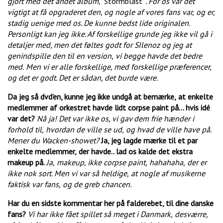
gjort med det andet album, ”
Stormblåst”
. For os var det
vigtigt at få opgraderet den, og nogle af vores fans var,
og er,
stadig uenige med os. De kunne bedst lide originalen.
Personligt kan jeg ikke. Af forskellige grunde jeg ikke vil gå i
detaljer med, men det føltes godt for SIlenoz og jeg at
genindspille den
til en version,
vi begge havde det bedre
med.
Men vi er alle forskellige, med forskellige præferencer,
og det er godt. Det er sådan, det burde være.
Da jeg så dvd’en, kunne jeg ikke undgå at bemærke,
at enkelte
medlemmer af orkestret havde lidt corpse paint på… hvis idé
var det?
Nå ja! Det var ikke os, vi gav dem frie hænder i
forhold til,
hvordan de ville se ud,
og hvad de ville have på.
Mener du Wacken-showet?
Ja, jeg lagde mærke til et par
enkelte medlemmer,
der havde.. lad os kalde det ekstra
makeup på.
Ja,
makeup, ikke corpse paint,
hahahaha,
der er
ikke nok sort. Men vi var så heldige,
at nogle af musikerne
faktisk var fans,
og de greb chancen.
Har du en sidste kommentar her på falderebet, til dine danske
fans?
Vi har ikke fået spillet så meget i Danmark,
desværre,