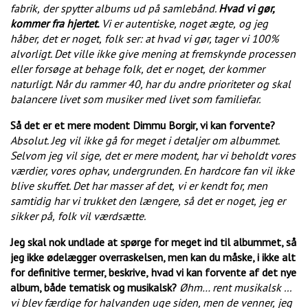
fabrik,
der spytter albums ud på samlebånd.
Hvad vi gør,
kommer fra hjertet.
Vi er autentiske, noget ægte,
og jeg
håber,
det er noget,
folk ser:
at hvad vi gør, tager vi 100%
alvorligt. Det ville ikke give mening at fremskynde processen
eller forsøge at behage folk, det er noget,
der kommer
naturligt. Når du rammer 40, har du andre prioriteter og skal
balancere livet som musiker med livet som familiefar.
Så det er et mere modent Dimmu Borgir, vi kan forvente?
Absolut. Jeg vil ikke gå for meget i detaljer om albummet.
Selvom jeg vil sige,
det er mere modent, har vi beholdt vores
værdier, vores ophav, undergrunden. En hardcore fan vil ikke
blive skuffet. Det har masser af det,
vi er kendt for, men
samtidig har vi trukket den længere,
så det er noget,
jeg er
sikker på,
folk vil værdsætte.
Jeg skal nok undlade at spørge for meget ind til albummet, så
jeg ikke ødelægger overraskelsen, men kan du måske, i ikke alt
for definitive termer, beskrive,
hvad vi kan forvente af det nye
album, både tematisk og musikalsk?
Øhm… rent musikalsk ...
vi blev færdige for halvanden uge siden, men de venner,
jeg