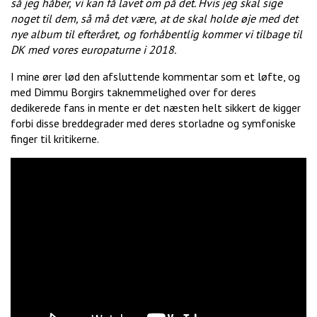
så jeg håber,
vi kan få lavet om på det. Hvis jeg skal sige
noget til dem, så må det være,
at de skal holde øje med det
nye album til efteråret,
og forhåbentlig kommer vi tilbage til
DK med vores europaturne i 2018.
I mine ører lød den afsluttende kommentar som et løfte, og
med Dimmu Borgirs taknemmelighed over for deres
dedikerede fans in mente er det næsten helt sikkert de kigger
forbi disse breddegrader med deres storladne og symfoniske
finger til kritikerne.