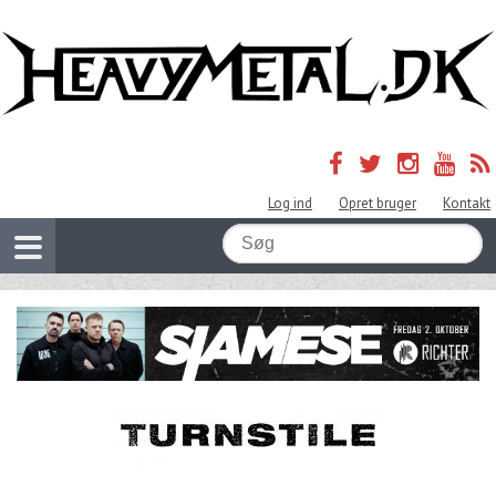
Log ind
Opret bruger
Kontakt