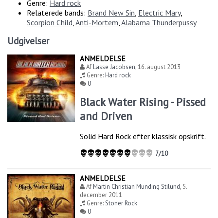
Genre:
Hard rock
Relaterede bands:
Brand New Sin
,
Electric Mary
,
Scorpion Child
,
Anti-Mortem
,
Alabama Thunderpussy
Udgivelser
ANMELDELSE
Af
Lasse Jacobsen
,
16. august 2013
Genre:
Hard rock
0
Black Water Rising - Pissed
and Driven
Solid Hard Rock efter klassisk opskrift.
7/10
ANMELDELSE
Af
Martin Christian Munding Stilund
,
5.
december 2011
Genre:
Stoner Rock
0