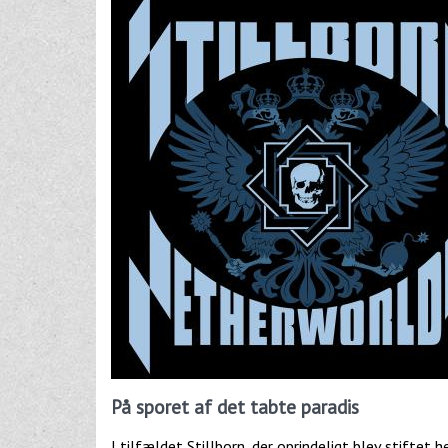
På sporet af det tabte paradis
I tilfældet Stillborn, der oprindeligt blev stiftet 