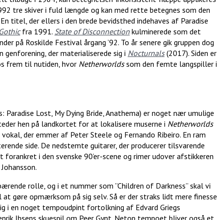
92 tre skiver i fuld længde og kan med rette betegnes som den
En titel, der ellers i den brede bevidsthed indehaves af Paradise
Gothic
fra 1991.
State of Disconnection
kulminerede som det
nder på Roskilde Festival årgang ’92. To år senere gik gruppen dog
n genforening, der materialiserede sig i
Nocturnals
(2017). Siden er
os frem til nutiden, hvor
Netherworlds
som den femte langspiller i
s: Paradise Lost, My Dying Bride, Anathema) er noget nær umulige
teder hen på landkortet for at lokalisere muserne i
Netherworlds
 vokal, der emmer af Peter Steele og Fernando Ribeiro. En ram
isterende side. De nedstemte guitarer, der producerer tilsvarende
t forankret i den svenske 90’er-scene og rimer udover afstikkeren
 Johansson.
ærende rolle, og i et nummer som ”Children of Darkness” skal vi
til at gøre opmærksom på sig selv. Så er der straks lidt mere finesse
sig i en noget tempoudpint fortolkning af Edvard Griegs
enrik Ibsens skuespil om Peer Gynt. Netop tempoet bliver også et