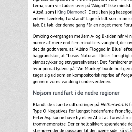
tema, som vi studser over på ”Abigail”. Ikke mindst 
Altså, som i
King Diamond
?’ Dertil kan jeg katego
enhver tænkelig forstand!’ Lige så lidt som man 
løb. Et løb, der denne gang får en noget mere forud
Omkring overgangen mellem A- og B-siden når vi 
numre af mere end fem minutters varighed, der ov
det da godt være, at ”Albino Flogged In Blue” eft
baggrundskor, at ”Lusus Naturae” flirter forsigtig
pianostykker og strygersekvenser. Det forhindrer st
hvor primatlydene på ”We Monkey” burde bortgemme
tager sig ud som en kompositorisk reprise af forgæ
gennem vores vandring i underverdenen.
Nøjsom rundfart i de nedre regioner
Blandt de største udfordringer på
Netherworlds
fi
Type O Negatives for længst hedenfarne frontfigur.
Peter Asp kunne have hyret en AI til at forestå 
trommemønstre. Der er helt sikkert spændende de
strengevridende passager til den pæne side, så st