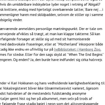
hvis din umiddelbare indskydelse lyder noget i retning af ’Abigail?
risk kvittere, endog med hjerteligt overbærende latter, ’Bare nej … i
sammenligner haren med skildpadden, selvom de stiller op i samme
sigelig vinder.
nærværende anmelders personlige mætningspunkt. Der er tale om
ervejende afvikles så trægt, at man kan klappe takterne. Så kan
erfølgende forsøger at skille sig ud med sit harmoniserede
t med dødsvokale fraseringer, eller at ”Motherland” inkorporer både
adig ikke endnu en ufrivillig tur på
lydbiblioteket i Hamborg Zoo
,
s for stedse. Eller for den sags skyld at ”When The End Begins”
ngeren. Og enden? Ja, den burde have indfundet sig cirka halvvejs
nder vi Kari Hokkanen og hans vedholdende kærlighedserklæring til
 Vokalregisteret bliver ikke tilnærmelsesvist varieret, ligesom
mindst halvdelen af de mestendels fuldstændig anonyme
taljer gemt hist og her på albummet, men selv på trods af
år følgende frase stadig bøjet i neon som det altoverskyggende