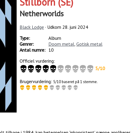
Stillborn (SE)
Netherworlds
Black Lodge
· Udkom
28. juni 2024
Type:
Album
Genrer:
Doom metal
,
Gotisk metal
Antal numre:
10
Officiel vurdering:
5
/
10
Brugervurdering:
5/10 baseret på 1 stemme.
helt tilbage i 1984, kan betegnelsen ’inkonsistent’ næppe applikeres