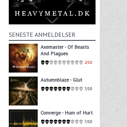
SENESTE ANMELDELSER
Axemaster - Of Beasts
And Plagues
2/10
Autumnblaze - Glut
7/10
Converge - Hum of Hurt
7/10