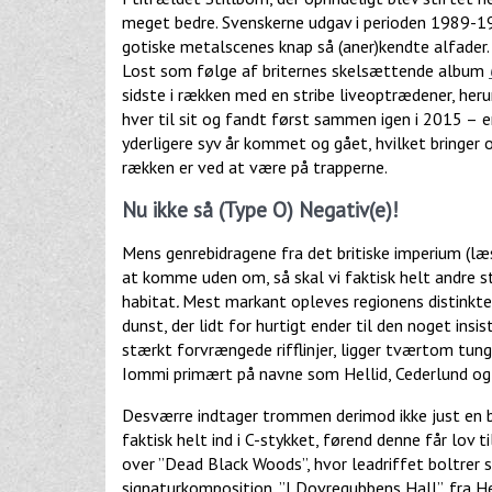
meget bedre. Svenskerne udgav i perioden 1989-19
gotiske metalscenes knap så (aner)kendte alfader. 
Lost som følge af briternes skelsættende album
sidste i rækken med en stribe liveoptrædener, heru
hver til sit og fandt først sammen igen i 2015 –
e
yderligere syv år kommet og gået, hvilket bringer 
rækken er ved at være på trapperne.
Nu ikke så (Type O) Negativ(e)!
Mens genrebidragene fra det britiske imperium (læ
at komme uden om, så skal vi faktisk helt andre s
habitat
.
Mest markant opleves regionens distinkte
dunst, der lidt for hurtigt ender til den noget ins
stærkt forvrængede rifflinjer, ligger tværtom tung
Iommi primært på navne som Hellid, Cederlund og
Desværre indtager trommen derimod ikke just en b
faktisk helt ind i C-stykket, førend denne får lov 
over ”Dead Black Woods”, hvor leadriffet boltrer 
signaturkomposition, ”I Dovregubbens Hall”, fra H