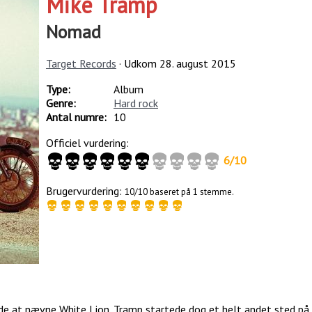
Mike Tramp
Nomad
Target Records
· Udkom
28. august 2015
Type:
Album
Genre:
Hard rock
Antal numre:
10
Officiel vurdering:
6
/
10
Brugervurdering:
10/10 baseret på 1 stemme.
de at nævne White Lion. Tramp startede dog et helt andet sted på