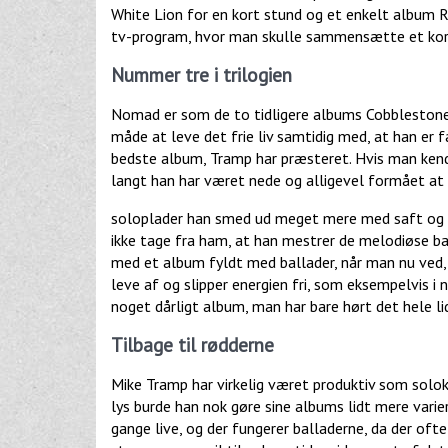
White Lion for en kort stund og et enkelt album R
tv-program, hvor man skulle sammensætte et kor
Nummer tre i trilogien
Nomad er som de to tidligere albums Cobblestone
måde at leve det frie liv samtidig med, at han er
bedste album, Tramp har præsteret. Hvis man kende
langt han har været nede og alligevel formået at
soloplader han smed ud meget mere med saft og k
ikke tage fra ham, at han mestrer de melodiøse bal
med et album fyldt med ballader, når man nu ved, 
leve af og slipper energien fri, som eksempelvis i
noget dårligt album, man har bare hørt det hele l
Tilbage til rødderne
Mike Tramp har virkelig været produktiv som soloku
lys burde han nok gøre sine albums lidt mere varie
gange live, og der fungerer balladerne, da der ofte 