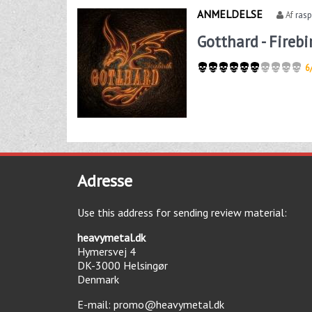
ANMELDELSE
Af
rasp
Gotthard - Firebi
6
Adresse
Use this address for sending review material:
heavymetal.dk
Hymersvej 4
DK-3000
Helsingør
Denmark
E-mail:
promo@heavymetal.dk