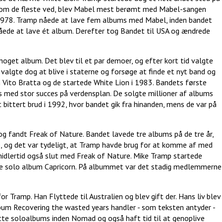
 Som de fleste ved, blev Mabel mest berømt med Mabel-sangen
1978. Tramp nåede at lave fem albums med Mabel, inden bandet
nåede at lave ét album. Derefter tog Bandet til USA og ændrede
oget album. Det blev til et par demoer, og efter kort tid valgte
valgte dog at blive i staterne og forsøge at finde et nyt band og
n Vito Bratta og de startede White Lion i 1983. Bandets første
s med stor succes på verdensplan. De solgte millioner af albums
t bittert brud i 1992, hvor bandet gik fra hinanden, mens de var på
og fandt Freak of Nature. Bandet lavede tre albums på de tre år,
re, og det var tydeligt, at Tramp havde brug for at komme af med
imidlertid også slut med Freak of Nature. Mike Tramp startede
rste solo album Capricorn. På albummet var det stadig medlemmerne
or Tramp. Han Flyttede til Australien og blev gift der. Hans liv blev
bum Recovering the wasted years handler - som teksten antyder -
otte soloalbums inden Nomad og også haft tid til at genoplive