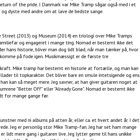
eturn of the pride. I Danmark var Mike Tramp sågar også med i et
 og dyste med andre om at lave de bedste sange.
 Street (2013) og Museum (2014) en triologi over Mike Tramps
 familiefar og engageret i mange ting. Nomad er bestemt ikke det
r hans historie, bliver man dog lidt blød, når man tænker på, hvor
 komme på fode igen. Musikmæssigt er de første tre
raft. Mike tramp har bestemt en historie at fortælle, og man kan
lader til topkarakter. Det bliver bare en smule intetsigende og ens
han kan så meget mere. Jeg savner, at han giver guitaren noget at
 numrene "Better Off" eller "Already Gone". Nomad er bestemt ikke
idt for mange gange før.
nstner med ni albums på atten år, eller ca. et hvert andet år. I det
rede. Jeg er personlig stor Mike Tramp-fan. Jeg har set ham mange
er lidt mere gang i guitaren live. Jeg lytter gerne til hans unikke