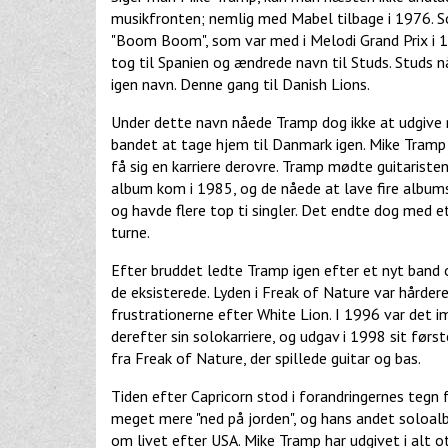
musikfronten; nemlig med Mabel tilbage i 1976.
"Boom Boom", som var med i Melodi Grand Prix i 
tog til Spanien og ændrede navn til Studs. Studs 
igen navn. Denne gang til Danish Lions.
Under dette navn nåede Tramp dog ikke at udgive n
bandet at tage hjem til Danmark igen. Mike Tramp 
få sig en karriere derovre. Tramp mødte guitariste
album kom i 1985, og de nåede at lave fire album
og havde flere top ti singler. Det endte dog med e
turne.
Efter bruddet ledte Tramp igen efter et nyt band 
de eksisterede. Lyden i Freak of Nature var hårde
frustrationerne efter White Lion. I 1996 var det 
derefter sin solokarriere, og udgav i 1998 sit fø
fra Freak of Nature, der spillede guitar og bas.
Tiden efter Capricorn stod i forandringernes tegn f
meget mere "ned på jorden", og hans andet soloal
om livet efter USA. Mike Tramp har udgivet i alt 