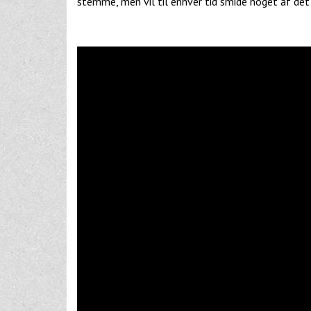
stemme, men vil til enhver tid smide noget af det