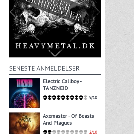
SENESTE ANMELDELSER
Electric Callboy -
TANZNEID
9/10
Axemaster - Of Beasts
And Plagues
2/10