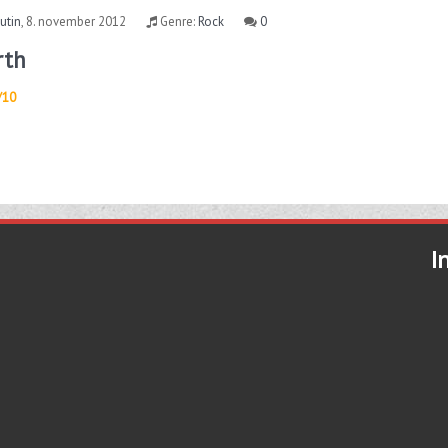
utin
,
8. november 2012
Genre:
Rock
0
rth
/10
I