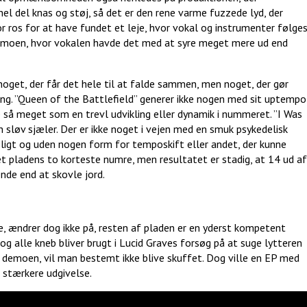
l del knas og støj, så det er den rene varme fuzzede lyd, der
r ros for at have fundet et leje, hvor vokal og instrumenter følge
 demoen, hvor vokalen havde det med at syre meget mere ud end
 noget, der får det hele til at falde sammen, men noget, der gør
ing. ”Queen of the Battlefield” generer ikke nogen med sit uptempo
e så meget som en trevl udvikling eller dynamik i nummeret. ”I Was
n sløv sjæler. Der er ikke noget i vejen med en smuk psykedelisk
igt og uden nogen form for temposkift eller andet, der kunne
et pladens to korteste numre, men resultatet er stadig, at 14 ud af
de end at skovle jord.
e, ændrer dog ikke på, resten af pladen er en yderst kompetent
og alle kneb bliver brugt i Lucid Graves forsøg på at suge lytteren
f demoen, vil man bestemt ikke blive skuffet. Dog ville en EP med
 stærkere udgivelse.