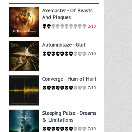
Axemaster - Of Beasts
And Plagues
2/10
Autumnblaze - Glut
7/10
Converge - Hum of Hurt
7/10
Sleeping Pulse - Dreams
& Limitations
7/10