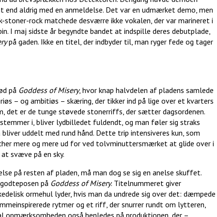
ent end aldrig med en anmeldelse. Det var en udmærket demo, men
-stoner-rock matchede desværre ikke vokalen, der var marineret i
in. I maj sidste år begyndte bandet at indspille deres debutplade,
ry
på gaden. Ikke en titel, der indbyder til, man ryger fede og tager
rød på
Goddess of Misery
, hvor knap halvdelen af pladens samlede
iøs – og ambitiøs – skæring, der tikker ind på lige over et kvarters
 om, det er de tunge støvede stonerriffs, der sætter dagsordenen.
stemmer i, bliver lydbilledet fuldendt, og man føler sig straks
 bliver uddelt med rund hånd. Dette trip intensiveres kun, som
cher mere og mere ud for ved tolvminuttersmærket at glide over i
 at svæve på en sky.
se på resten af pladen, må man dog se sig en anelse skuffet.
 i godteposen på
Goddess of Misery
. Titelnummeret giver
kedelisk ormehul lyder, hvis man da undrede sig over det: dæmpede
ammeinspirerede rytmer og et riff, der snurrer rundt om lytteren,
skal opmærksomheden også henledes på produktionen, der –