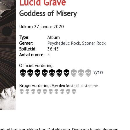
Lucid Grave
Goddess of Misery
Udkom
27. januar 2020
Type:
Album
Genrer:
Psychedelic Rock
,
Stoner Rock
Spilletid:
36:45
Antal numre:
4
Officiel vurdering:
7
/
10
Brugervurdering:
Vær den første til at stemme.
 ind ad brevsprækken hos Detektoren. Dengang havde demoen