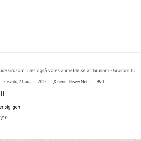
lide
Grusom
. Læs også vores anmeldelse af
Grusom - Grusom II
:
as Rosvald
,
23. august 2018
Genre:
Heavy Metal
1
II
r sig igen
0/10