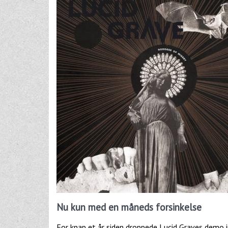
Nu kun med en måneds forsinkelse
For knap et år siden droppede Lucid Graves demo