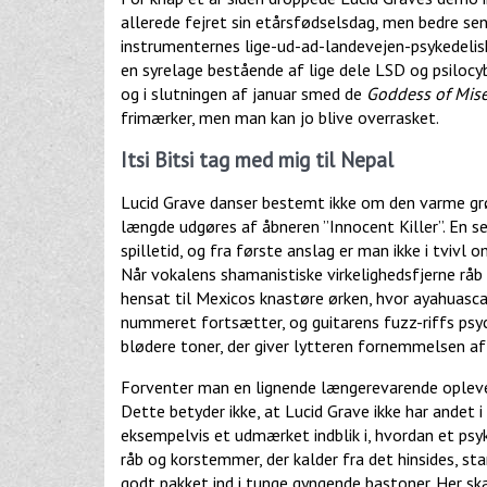
allerede fejret sin etårsfødselsdag, men bedre s
instrumenternes lige-ud-ad-landevejen-psykedelisk
en syrelage bestående af lige dele LSD og psilocyb
og i slutningen af januar smed de
Goddess of Mise
frimærker, men man kan jo blive overrasket.
Itsi Bitsi tag med mig til Nepal
Lucid Grave danser bestemt ikke om den varme g
længde udgøres af åbneren ”Innocent Killer”. En ser
spilletid, og fra første anslag er man ikke i tvivl
Når vokalens shamanistiske virkelighedsfjerne råb 
hensat til Mexicos knastøre ørken, hvor ayahuasca
nummeret fortsætter, og guitarens fuzz-riffs psy
blødere toner, der giver lytteren fornemmelsen af
Forventer man en lignende længerevarende oplevel
Dette betyder ikke, at Lucid Grave ikke har andet
eksempelvis et udmærket indblik i, hvordan et psy
råb og korstemmer, der kalder fra det hinsides, st
godt pakket ind i tunge gyngende bastoner. Her 