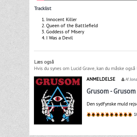
Tracklist
Innocent Killer
Queen of the Battlefield
Goddess of Misery
I Was a Devil
Læs også
Hvis du synes om
Lucid Grave
, kan du måske også 
ANMELDELSE
Af
Jon
Grusom - Grusom 
Den sydfynske muld rejse
1