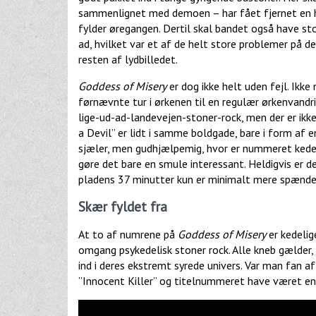
sammenlignet med demoen – har fået fjernet en he
fylder øregangen. Dertil skal bandet også have sto
ad, hvilket var et af de helt store problemer på
resten af lydbilledet.
Goddess of Misery
er dog ikke helt uden fejl. Ikke
førnævnte tur i ørkenen til en regulær ørkenvandr
lige-ud-ad-landevejen-stoner-rock, men der er ikk
a Devil” er lidt i samme boldgade, bare i form af e
sjæler, men gudhjælpemig, hvor er nummeret kedel
gøre det bare en smule interessant. Heldigvis er d
pladens 37 minutter kun er minimalt mere spænden
Skær fyldet fra
At to af numrene på
Goddess of Misery
er kedelig
omgang psykedelisk stoner rock. Alle kneb gælder, 
ind i deres ekstremt syrede univers. Var man fan a
”Innocent Killer” og titelnummeret have været en