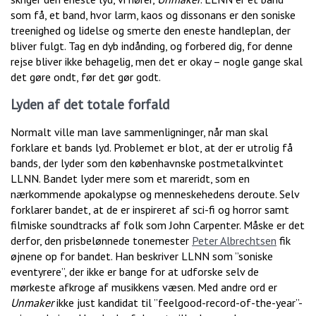
som få, et band, hvor larm, kaos og dissonans er den soniske
treenighed og lidelse og smerte den eneste handleplan, der
bliver fulgt. Tag en dyb indånding, og forbered dig, for denne
rejse bliver ikke behagelig, men det er okay – nogle gange skal
det gøre ondt, før det gør godt.
Lyden af det totale forfald
Normalt ville man lave sammenligninger, når man skal
forklare et bands lyd. Problemet er blot, at der er utrolig få
bands, der lyder som den københavnske postmetalkvintet
LLNN. Bandet lyder mere som et mareridt, som en
nærkommende apokalypse og menneskehedens deroute. Selv
forklarer bandet, at de er inspireret af sci-fi og horror samt
filmiske soundtracks af folk som John Carpenter. Måske er det
derfor, den prisbelønnede tonemester
Peter Albrechtsen
fik
øjnene op for bandet. Han beskriver LLNN som ”soniske
eventyrere”, der ikke er bange for at udforske selv de
mørkeste afkroge af musikkens væsen. Med andre ord er
Unmaker
ikke just kandidat til ”feelgood-record-of-the-year”-