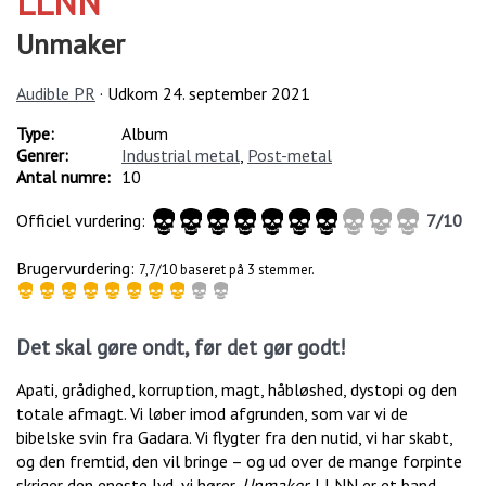
LLNN
Unmaker
Audible PR
· Udkom
24. september 2021
Type:
Album
Genrer:
Industrial metal
,
Post-metal
Antal numre:
10
Officiel vurdering:
7
/
10
Brugervurdering:
7,7/10 baseret på 3 stemmer.
Det skal gøre ondt, før det gør godt!
Apati, grådighed, korruption, magt, håbløshed, dystopi og den
totale afmagt. Vi løber imod afgrunden, som var vi de
bibelske svin fra Gadara. Vi flygter fra den nutid, vi har skabt,
og den fremtid, den vil bringe – og ud over de mange forpinte
skriger den eneste lyd, vi hører,
Unmaker
. LLNN er et band