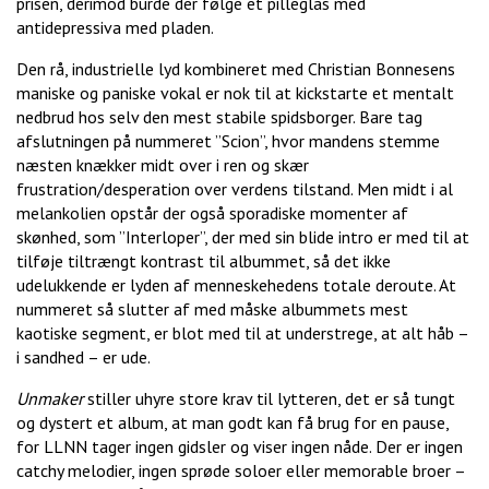
prisen, derimod burde der følge et pilleglas med
antidepressiva med pladen.
Den rå, industrielle lyd kombineret med Christian Bonnesens
maniske og paniske vokal er nok til at kickstarte et mentalt
nedbrud hos selv den mest stabile spidsborger. Bare tag
afslutningen på nummeret ”Scion”, hvor mandens stemme
næsten knækker midt over i ren og skær
frustration/desperation over verdens tilstand. Men midt i al
melankolien opstår der også sporadiske momenter af
skønhed, som ”Interloper”, der med sin blide intro er med til at
tilføje tiltrængt kontrast til albummet, så det ikke
udelukkende er lyden af menneskehedens totale deroute. At
nummeret så slutter af med måske albummets mest
kaotiske segment, er blot med til at understrege, at alt håb –
i sandhed – er ude.
Unmaker
stiller uhyre store krav til lytteren, det er så tungt
og dystert et album, at man godt kan få brug for en pause,
for LLNN tager ingen gidsler og viser ingen nåde. Der er ingen
catchy melodier, ingen sprøde soloer eller memorable broer –