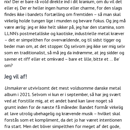
nix! Der er bare rå vold direkte ind i dit kranium, om du vil det
eller ej. Der er heller ingen humor eller charme, for den slags
findes ikke i bandets fortælling om fremtiden – så man skal
virkelig holde tungen lige i munden og bevare fokus. Og jeg må
være ærlig: jeg er ikke helt sikker på, jeg har den stamina, som
LLNN’s postmetalliske og kaotiske, industrielle metal kræver
– det er simpelthen for overvældende, og til sidst tigger og
beder man om, at det stopper. Og selvom jeg ikke ser mig selv
som en traditionalist, så må jeg da indrømme, at jeg sidder og
savner et riff eller et omkvæd – bare et lille, bitte et … Be’
om?
Jeg vil af!
Unmaker
er utvivlsomt det mest voldsomme danske metal
album i 2021. Selvom vi kun er i september, så har jeg svært
ved at forstille mig, at et andet band kan lave noget så
grumt inden for de næste få måneder. Bandet formår virkelig
at lave utrolig ubehagelig og krævende musik – hvilket skal
forstås som et kompliment, da det jo har været intentionen
fra start. Men det bliver simpelthen for meget af det gode,