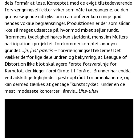
dels formår at løse. Konceptet med de evigt tilstedeværende
forvrængningseffekter virker som nåle i øregangene, og den
grænsesøgende udtryksform camouflerer kun i ringe grad
hendes vokale begrænsninger. Produktionen er der som sådan
ikke så meget udsætte på, hvorimod mixet sejler rundt.
Trommens tydelighed høres kun sjældent, mens Jim Müllers
participation i projektet forekommer komplet anonym
grundet…
ja, just præcis
– forvrængningseffekterne! Det
vækker derfor lige dele undren og bekymring, at Leaugue of
Distortion ikke blot skal agere første forsvarslinje for
Kamelot, der kigger forbi Gimle til foråret. Brunner har endda
ved adskillige lejligheder gæsteoptrådt for amerikanerne, og
kan dermed tænkes at gentage ”kunststykket” under en de
mest imødesete koncerter i årevis…
Uha-uha!