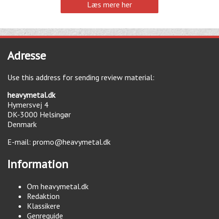
Læs mere her
Adresse
Use this address for sending review material:
heavymetal.dk
Hymersvej 4
DK-3000
Helsingør
Denmark
E-mail:
promo@heavymetal.dk
Information
Om heavymetal.dk
Redaktion
Klassikere
Genreguide