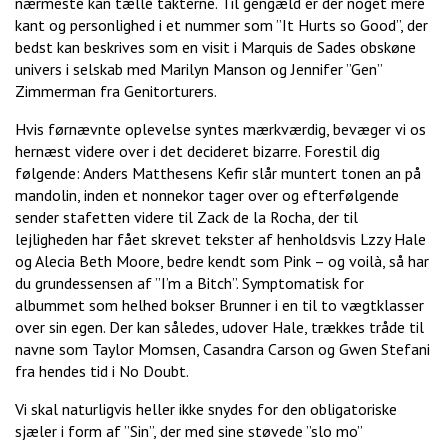
nærmeste kan tælle takterne. Til gengæld er der noget mere
kant og personlighed i et nummer som ”It Hurts so Good”, der
bedst kan beskrives som en visit i Marquis de Sades obskøne
univers i selskab med Marilyn Manson og Jennifer ”Gen”
Zimmerman fra Genitorturers.
Hvis førnævnte oplevelse syntes mærkværdig, bevæger vi os
hernæst videre over i det decideret bizarre. Forestil dig
følgende: Anders Matthesens Kefir slår muntert tonen an på
mandolin, inden et nonnekor tager over og efterfølgende
sender stafetten videre til Zack de la Rocha, der til
lejligheden har fået skrevet tekster af henholdsvis Lzzy Hale
og Alecia Beth Moore, bedre kendt som Pink – og voilà, så har
du grundessensen af ”I’m a Bitch”. Symptomatisk for
albummet som helhed bokser Brunner i en til to vægtklasser
over sin egen. Der kan således, udover Hale, trækkes tråde til
navne som Taylor Momsen, Casandra Carson og Gwen Stefani
fra hendes tid i No Doubt.
Vi skal naturligvis heller ikke snydes for den obligatoriske
sjæler i form af ”Sin”, der med sine støvede ”slo mo”