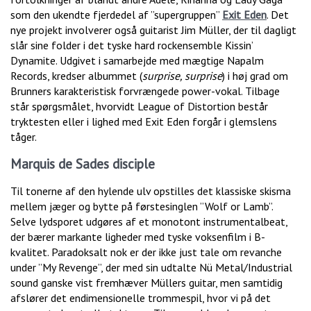
som den ukendte fjerdedel af ”supergruppen”
Exit Eden
. Det
nye projekt involverer også guitarist Jim Müller, der til dagligt
slår sine folder i det tyske hard rockensemble Kissin’
Dynamite. Udgivet i samarbejde med mægtige Napalm
Records, kredser albummet (
surprise, surprise
) i høj grad om
Brunners karakteristisk forvrængede power-vokal. Tilbage
står spørgsmålet, hvorvidt League of Distortion består
tryktesten eller i lighed med Exit Eden forgår i glemslens
tåger.
Marquis de Sades disciple
Til tonerne af den hylende ulv opstilles det klassiske skisma
mellem jæger og bytte på førstesinglen ”Wolf or Lamb”.
Selve lydsporet udgøres af et monotont instrumentalbeat,
der bærer markante ligheder med tyske voksenfilm i B-
kvalitet. Paradoksalt nok er der ikke just tale om revanche
under ”My Revenge”, der med sin udtalte Nü Metal/Industrial
sound ganske vist fremhæver Müllers guitar, men samtidig
afslører det endimensionelle trommespil, hvor vi på det