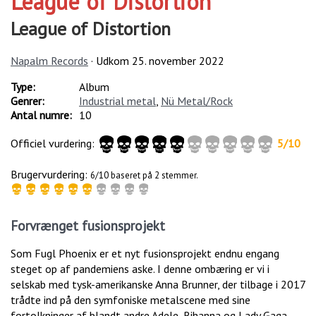
League of Distortion
League of Distortion
Napalm Records
· Udkom
25. november 2022
Type:
Album
Genrer:
Industrial metal
,
Nü Metal/Rock
Antal numre:
10
Officiel vurdering:
5
/
10
Brugervurdering:
6/10 baseret på 2 stemmer.
Forvrænget fusionsprojekt
Som Fugl Phoenix er et nyt fusionsprojekt endnu engang
steget op af pandemiens aske. I denne ombæring er vi i
selskab med tysk-amerikanske Anna Brunner, der tilbage i 2017
trådte ind på den symfoniske metalscene med sine
fortolkninger af blandt andre Adele, Rihanna og Lady Gaga