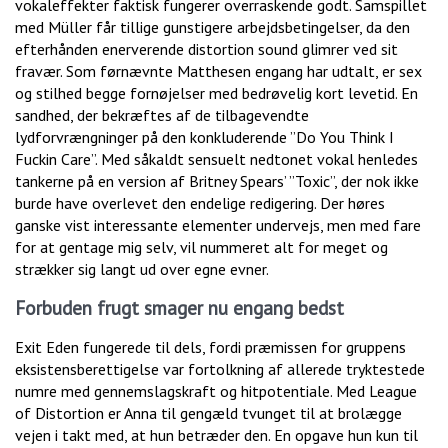
vokaleffekter faktisk fungerer overraskende godt. Samspillet
med Müller får tillige gunstigere arbejdsbetingelser, da den
efterhånden enerverende distortion sound glimrer ved sit
fravær. Som førnævnte Matthesen engang har udtalt, er sex
og stilhed begge fornøjelser med bedrøvelig kort levetid. En
sandhed, der bekræftes af de tilbagevendte
lydforvrængninger på den konkluderende ”Do You Think I
Fuckin Care”. Med såkaldt sensuelt nedtonet vokal henledes
tankerne på en version af Britney Spears’ ”Toxic”, der nok ikke
burde have overlevet den endelige redigering. Der høres
ganske vist interessante elementer undervejs, men med fare
for at gentage mig selv, vil nummeret alt for meget og
strækker sig langt ud over egne evner.
Forbuden frugt smager nu engang bedst
Exit Eden fungerede til dels, fordi præmissen for gruppens
eksistensberettigelse var fortolkning af allerede tryktestede
numre med gennemslagskraft og hitpotentiale. Med League
of Distortion er Anna til gengæld tvunget til at brolægge
vejen i takt med, at hun betræder den. En opgave hun kun til