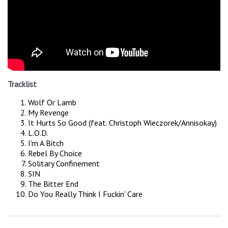
Tracklist
Wolf Or Lamb
My Revenge
It Hurts So Good (feat. Christoph Wieczorek/Annisokay)
L.O.D.
I'm A Bitch
Rebel By Choice
Solitary Confinement
SIN
The Bitter End
Do You Really Think I Fuckin' Care