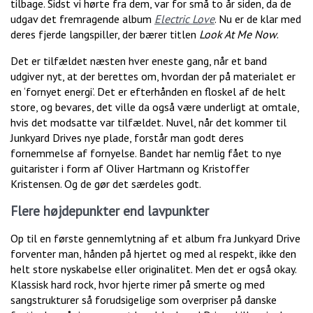
tilbage. Sidst vi hørte fra dem, var for små to år siden, da de
udgav det fremragende album
Electric Love
. Nu er de klar med
deres fjerde langspiller, der bærer titlen
Look At Me Now
.
Det er tilfældet næsten hver eneste gang, når et band
udgiver nyt, at der berettes om, hvordan der på materialet er
en ‘fornyet energi’. Det er efterhånden en floskel af de helt
store, og bevares, det ville da også være underligt at omtale,
hvis det modsatte var tilfældet. Nuvel, når det kommer til
Junkyard Drives nye plade, forstår man godt deres
fornemmelse af fornyelse. Bandet har nemlig fået to nye
guitarister i form af Oliver Hartmann og Kristoffer
Kristensen. Og de gør det særdeles godt.
Flere højdepunkter end lavpunkter
Op til en første gennemlytning af et album fra Junkyard Drive
forventer man, hånden på hjertet og med al respekt, ikke den
helt store nyskabelse eller originalitet. Men det er også okay.
Klassisk hard rock, hvor hjerte rimer på smerte og med
sangstrukturer så forudsigelige som overpriser på danske