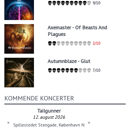
9/10
Axemaster - Of Beasts And
Plagues
2/10
Autumnblaze - Glut
7/10
KOMMENDE KONCERTER
Coffins
Tailgunner
,
Dead Void
12. august 2026
13. august 2026
«
»
Spillestedet Stengade, København N
Loppen, København K