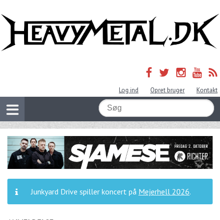
Log ind
Opret bruger
Kontakt
Junkyard Drive spiller koncert på
Mejerhell 2026
.