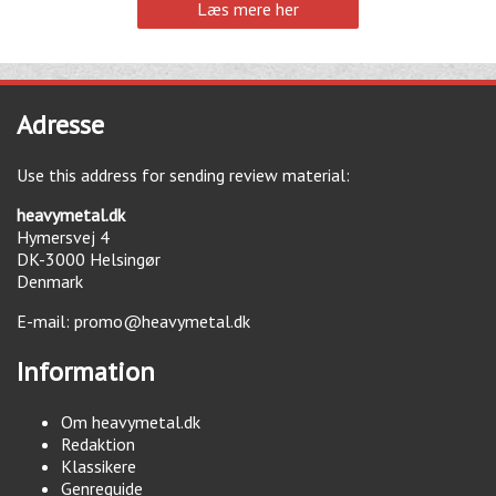
Læs mere her
Adresse
Use this address for sending review material:
heavymetal.dk
Hymersvej 4
DK-3000
Helsingør
Denmark
E-mail:
promo@heavymetal.dk
Information
Om heavymetal.dk
Redaktion
Klassikere
Genreguide