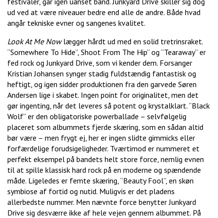
festivaler, går igen uanset band. Junkyard Drive skiller sig dog
ud ved at være niveauer bedre end alle de andre. Både hvad
angår tekniske evner og sangenes kvalitet.
Look At Me Now
lægger hårdt ud med en solid tretrinsraket.
“Somewhere To Hide”, Shoot From The Hip” og “Tearaway” er
fed rock og Junkyard Drive, som vi kender dem. Forsanger
Kristian Johansen synger stadig fuldstændig fantastisk og
heftigt, og igen sidder produktionen fra den garvede Søren
Andersen lige i skabet. Ingen point for originalitet, men det
gør ingenting, når det leveres så potent og krystalklart. “Black
Wolf” er den obligatoriske powerballade – selvfølgelig
placeret som albummets fjerde skæring, som en sådan altid
bør være – men frygt ej, her er ingen slidte gimmicks eller
forfærdelige forudsigeligheder. Tværtimod er nummeret et
perfekt eksempel på bandets helt store force, nemlig evnen
til at spille klassisk hard rock på en moderne og spændende
måde. Ligeledes er femte skæring, “Beauty Fool”, en skøn
symbiose af fortid og nutid. Muligvis er det pladens
allerbedste nummer. Men nævnte force benytter Junkyard
Drive sig desværre ikke af hele vejen gennem albummet. På