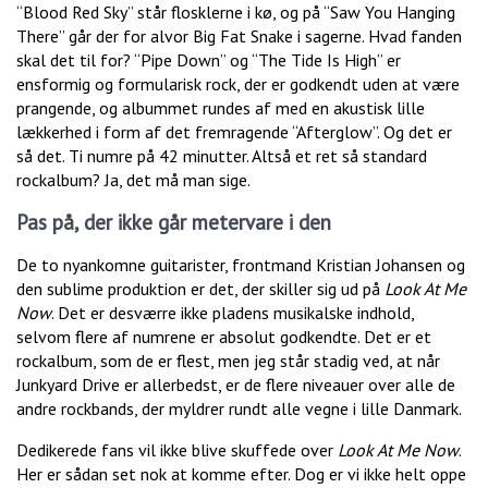
“Blood Red Sky” står flosklerne i kø, og på “Saw You Hanging
There” går der for alvor Big Fat Snake i sagerne. Hvad fanden
skal det til for? “Pipe Down” og “The Tide Is High” er
ensformig og formularisk rock, der er godkendt uden at være
prangende, og albummet rundes af med en akustisk lille
lækkerhed i form af det fremragende “Afterglow”. Og det er
så det. Ti numre på 42 minutter. Altså et ret så standard
rockalbum? Ja, det må man sige.
Pas på, der ikke går metervare i den
De to nyankomne guitarister, frontmand Kristian Johansen og
den sublime produktion er det, der skiller sig ud på
Look At Me
Now
. Det er desværre ikke pladens musikalske indhold,
selvom flere af numrene er absolut godkendte. Det er et
rockalbum, som de er flest, men jeg står stadig ved, at når
Junkyard Drive er allerbedst, er de flere niveauer over alle de
andre rockbands, der myldrer rundt alle vegne i lille Danmark.
Dedikerede fans vil ikke blive skuffede over
Look At Me Now
.
Her er sådan set nok at komme efter. Dog er vi ikke helt oppe