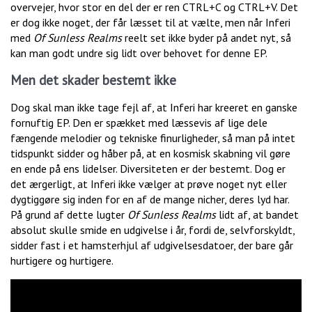
overvejer, hvor stor en del der er ren CTRL+C og CTRL+V. Det
er dog ikke noget, der får læsset til at vælte, men når Inferi
med
Of Sunless Realms
reelt set ikke byder på andet nyt, så
kan man godt undre sig lidt over behovet for denne EP.
Men det skader bestemt ikke
Dog skal man ikke tage fejl af, at Inferi har kreeret en ganske
fornuftig EP. Den er spækket med læssevis af lige dele
fængende melodier og tekniske finurligheder, så man på intet
tidspunkt sidder og håber på, at en kosmisk skabning vil gøre
en ende på ens lidelser. Diversiteten er der bestemt. Dog er
det ærgerligt, at Inferi ikke vælger at prøve noget nyt eller
dygtiggøre sig inden for en af de mange nicher, deres lyd har.
På grund af dette lugter
Of Sunless Realms
lidt af, at bandet
absolut skulle smide en udgivelse i år, fordi de, selvforskyldt,
sidder fast i et hamsterhjul af udgivelsesdatoer, der bare går
hurtigere og hurtigere.