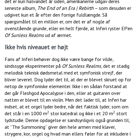
det er kun halvandet år siden, amerikanerne udgav deres
seneste album,
The End of an Era | Rebirth
– som desuden er
udgivet kun et år efter den forrige fuldlængde. Så
spørgsmålet til en million er, om det er af nogle af
ovenstående grunde, eller en helt fjerde, at Inferi ryster EP’en
Of Sunless Realms
ud af ærmet.
Ikke hvis niveauet er højt
Fans af Inferi behøver dog ikke være bange for vilde,
sindssyge eksperimenter på
Of Sunless Realms
, det er stadig
melodisk teknisk dødsmetal med et symfonisk strejf, der
bliver leveret. Dog lyder det til, at der er blevet skruet op for
netop de symfoniske elementer. Ikke i en sådan forstand at
der går Fleshgod Apocalypse i den, eller at guitaren over
natten er blevet til en violin. Men det lader til, at Inferi har
indset, at et orgel lyder bedre, når det faktisk lyder, som om
2
2
det står i en 1000 m
stor katedral og ikke i et 20 m
stort
lydstudie. Denne opdagelse er sandsynligvis også grunden til,
at ”The Summoning” giver den hele armen med klaver,
strygere, kor, orgel og hvad man ellers føler for at inkludere i