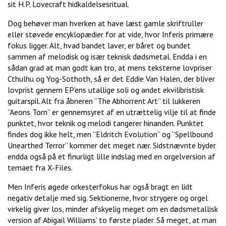
sit H.P. Lovecraft hidkaldelsesritual.
Dog behøver man hverken at have læst gamle skriftruller
eller støvede encyklopædier for at vide, hvor Inferis primære
fokus ligger. Alt, hvad bandet laver, er båret og bundet
sammen af melodisk og især teknisk dødsmetal. Endda i en
sådan grad at man godt kan tro, at mens teksterne lovpriser
Cthulhu og Yog-Sothoth, så er det Eddie Van Halen, der bliver
lovprist gennem EP’ens utallige soli og andet ekvilibristisk
guitarspil. Alt fra åbneren ”The Abhorrent Art” til lukkeren
”Aeons Torn” er gennemsyret af en utrættelig vilje til at finde
punktet, hvor teknik og melodi tangerer hinanden. Punktet
findes dog ikke helt, men ”Eldritch Evolution” og ”Spellbound
Unearthed Terror” kommer det meget nær. Sidstnævnte byder
endda også på et finurligt lille indslag med en orgelversion af
temaet fra X-Files.
Men Inferis øgede orkesterfokus har også bragt en lidt
negativ detalje med sig. Sektionerne, hvor strygere og orgel
virkelig giver los, minder afskyelig meget om en dødsmetallisk
version af Abigail Williams’ to første plader. Så meget, at man