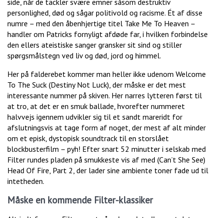
side, når de tackler svære emner såsom destruktiv
personlighed, død og sågar politivold og racisme. Ét af disse
numre – med den åbenhjertige titel Take Me To Heaven –
handler om Patricks fornyligt afdøde far, i hvilken forbindelse
den ellers ateistiske sanger gransker sit sind og stiller
spørgsmålstegn ved liv og død, jord og himmel.
Her på falderebet kommer man heller ikke udenom Welcome
To The Suck (Destiny Not Luck), der måske er det mest
interessante nummer på skiven. Her narres lytteren først til
at tro, at det er en smuk ballade, hvorefter nummeret
halvvejs igennem udvikler sig til et sandt mareridt for
afslutningsvis at tage form af noget, der mest af alt minder
om et episk, dystopisk soundtrack til en storslået
blockbusterfilm – pyh! Efter snart 52 minutter i selskab med
Filter rundes pladen på smukkeste vis af med (Can’t She See)
Head Of Fire, Part 2, der lader sine ambiente toner fade ud til
intetheden.
Måske en kommende Filter-klassiker