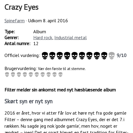
Crazy Eyes
Spinefarm
· Udkom
8. april 2016
Type:
Album
Genrer:
Hard rock
,
Industrial metal
Antal numre:
12
Officiel vurdering:
9
/
10
Brugervurdering:
Vær den første til at stemme.
Filter melder sin ankomst med nyt hæsblæsende album
Skørt syn er nyt syn
2016 er året, hvor vi atter får lov at høre nyt fra gode gamle
Filter – denne gang med albummet Crazy Eyes, der er det 7. i
rækken. Nu sagde jeg nok ’gode gamle’, men hov, noget er
ændret – igen! Det er snart blevet en fast tradition for Filter-