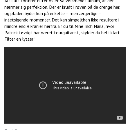
Alt i alt forærer Filter os et så velsmedet album, at det
nærmer sig perfektion. Der er krudt i røven på de drenge her,
og pladen byder kun på enkelte – men ærgerlige –
intetsigende momenter. Det kan simpelthen ikke resultere i
mindre end 9 kranier herfra. Er du til Nine Inch Nails, hvor
Patrick i øvrigt har været tourguitarist, skylder du helt klart
Filter en lytter!