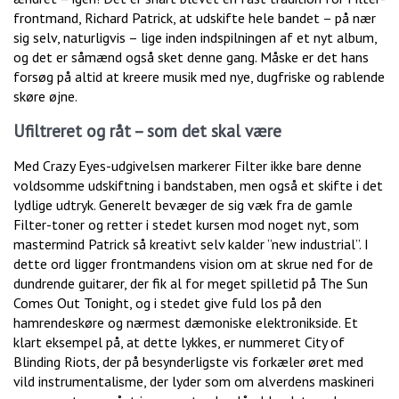
frontmand, Richard Patrick, at udskifte hele bandet – på nær
sig selv, naturligvis – lige inden indspilningen af et nyt album,
og det er såmænd også sket denne gang. Måske er det hans
forsøg på altid at kreere musik med nye, dugfriske og rablende
skøre øjne.
Ufiltreret og råt – som det skal være
Med Crazy Eyes-udgivelsen markerer Filter ikke bare denne
voldsomme udskiftning i bandstaben, men også et skifte i det
lydlige udtryk. Generelt bevæger de sig væk fra de gamle
Filter-toner og retter i stedet kursen mod noget nyt, som
mastermind Patrick så kreativt selv kalder ”new industrial”. I
dette ord ligger frontmandens vision om at skrue ned for de
dundrende guitarer, der fik al for meget spilletid på The Sun
Comes Out Tonight, og i stedet give fuld los på den
hamrendeskøre og nærmest dæmoniske elektronikside. Et
klart eksempel på, at dette lykkes, er nummeret City of
Blinding Riots, der på besynderligste vis forkæler øret med
vild instrumentalisme, der lyder som om alverdens maskineri