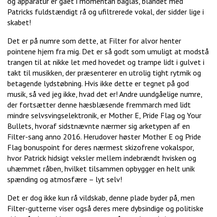
og apparatur er gået i momentan baglås, blandet med
Patricks fuldstændigt rå og ufiltrerede vokal, der sidder lige i
skabet!
Det er på numre som dette, at Filter for alvor henter
pointene hjem fra mig. Det er så godt som umuligt at modstå
trangen til at nikke let med hovedet og trampe lidt i gulvet i
takt til musikken, der præsenterer en utrolig tight rytmik og
betagende lydstøbning. Hvis ikke dette er tegnet på god
musik, så ved jeg ikke, hvad det er! Andre uundgåelige numre,
der fortsætter denne hæsblæsende fremmarch med lidt
mindre selvsvingselektronik, er Mother E, Pride Flag og Your
Bullets, hvoraf sidstnævnte nærmer sig arketypen af en
Filter-sang anno 2016. Herudover høster Mother E og Pride
Flag bonuspoint for deres nærmest skizofrene vokalspor,
hvor Patrick hidsigt veksler mellem indebrændt hvisken og
uhæmmet råben, hvilket tilsammen opbygger en helt unik
spænding og atmosfære – lyt selv!
Det er dog ikke kun rå vildskab, denne plade byder på, men
Filter-gutterne viser også deres mere dybsindige og politiske