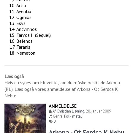
Artio
Aventia
Ogmios
Esvs
Antvmnos
Tarvos II (Sequel)
Belenos
Taranis
Nemeton
Læs også
Hvis du synes om
Eluveitie
, kan du måske også lide
Arkona
(RU)
. Læs også vores anmeldelse af
Arkona - Ot Serdca K
Nebu
:
ANMELDELSE
Af
Christian Ljørring
,
20. januar 2009
Genre:
Folk metal
0
Arkona - Ot Serdca K Nebu