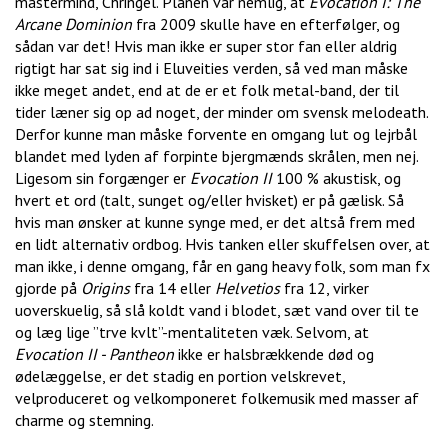
mastermind, Chringel. Planen var nemlig, at
Evocation I: The
Arcane Dominion
fra 2009 skulle have en efterfølger, og
sådan var det! Hvis man ikke er super stor fan eller aldrig
rigtigt har sat sig ind i Eluveities verden, så ved man måske
ikke meget andet, end at de er et folk metal-band, der til
tider læner sig op ad noget, der minder om svensk melodeath.
Derfor kunne man måske forvente en omgang lut og lejrbål
blandet med lyden af forpinte bjergmænds skrålen, men nej.
Ligesom sin forgænger er
Evocation II
100 % akustisk, og
hvert et ord (talt, sunget og/eller hvisket) er på gælisk. Så
hvis man ønsker at kunne synge med, er det altså frem med
en lidt alternativ ordbog. Hvis tanken eller skuffelsen over, at
man ikke, i denne omgang, får en gang heavy folk, som man fx
gjorde på
Origins
fra 14 eller
Helvetios
fra 12, virker
uoverskuelig, så slå koldt vand i blodet, sæt vand over til te
og læg lige ”trve kvlt”-mentaliteten væk. Selvom, at
Evocation II - Pantheon
ikke er halsbrækkende død og
ødelæggelse, er det stadig en portion velskrevet,
velproduceret og velkomponeret folkemusik med masser af
charme og stemning.