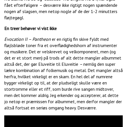
fået efterfølgere
–
desværre ikke rigtigt nogen spændende
nogen af slagsen, men netop nogle af de der 1-2 minutters
fløjtegøgl.
En treer behøver vi vist ikke
Evocation II – Pantheon
er en rigtig fin skive fyldt med
fløjlsbløde toner fra et overflødighedshorn af instrumenter
og musikere. Det er velskrevet og velkomponeret, men (og
det er et stort men) på trods af alt dette mangler albummet
altså det, der gør Eluveitie til Eluveitie
–
nemlig den super
lækre kombination af folkemusik og metal. Det mangler altså
herfra, hvilket virkeligt er en skam. En hel del af numrene
bygger virkeligt op til, at der pludseligt skulle være en
stortromme eller et riff, som burde rive sangen midtover,
men det kommer aldrig. Jeg erkender og accepterer, at dette
jo netop er præmissen for albummet, men derfor mangler der
altså fortsat en seriøs omgang heavy. Desværre.