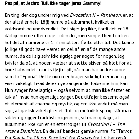
Pas på, at Jethro Tull ikke tager jeres Grammy!
En ting, der dog undrer mig ved
Evocation II – Pantheon
, er, at
der altså er hele 18(!) numre på albummet, hvilket er
voldsomt og unødvendigt. Det siger jeg ikke, fordi det er 18
dårlige numre eller noget i den dur, men simpelthen fordi en
hel del af numrene er 1-2 minutters fløjte eller lut. Det kunne
jo lige så godt have været en del af en af de mange andre
numre, da de i sig selv ikke rigtigt gør noget for nogen. Jeg
tvivler da på, at nogen vælger at sætte skiven på blot for at
høre halvandet minuts fløjtespil, når man har andre numre
som fx ”Epona”. Dette nummer brager virkeligt derudad og
viser virkeligt, hvad deres nye sangerinde, Fabienne Erni, kan.
Hun synger fabelagtigt – også selvom at man ikke fatter et
kuk af, hvad hun egentligt synger. Det tilføjer bestemt også
et element af charme og mystik, og om ikke andet må man
sige, at gælisk virkeligt er et flot og melodisk sprog. Når man
sidder og kigger tracklisten igennem, vil man opdage, at
albummet ikke kun er en efterfølger til
Evocation I – The
Arcane Dominion
. En del af bandets gamle numre, fx “Tarvos”
fra
Slania
fra 08 og “Sucellos” fra
Origins
fra 14, har også