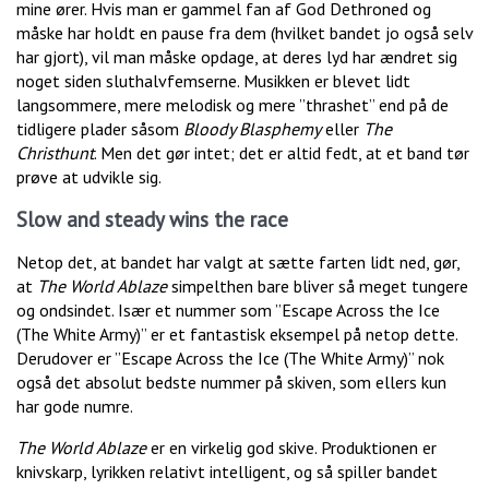
mine ører. Hvis man er gammel fan af God Dethroned og
måske har holdt en pause fra dem (hvilket bandet jo også selv
har gjort), vil man måske opdage, at deres lyd har ændret sig
noget siden sluthalvfemserne. Musikken er blevet lidt
langsommere, mere melodisk og mere ”thrashet” end på de
tidligere plader såsom
Bloody Blasphemy
eller
The
Christhunt
. Men det gør intet; det er altid fedt, at et band tør
prøve at udvikle sig.
Slow and steady wins the race
Netop det, at bandet har valgt at sætte farten lidt ned, gør,
at
The World Ablaze
simpelthen bare bliver så meget tungere
og ondsindet. Især et nummer som ”Escape Across the Ice
(The White Army)” er et fantastisk eksempel på netop dette.
Derudover er ”Escape Across the Ice (The White Army)” nok
også det absolut bedste nummer på skiven, som ellers kun
har gode numre.
The World Ablaze
er en virkelig god skive. Produktionen er
knivskarp, lyrikken relativt intelligent, og så spiller bandet