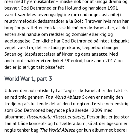
men med hyremusikanter – måske nok for at undgå drama og
besvær. God Dethroned er fra Holland og har siden 1991
været særdeles leveringsdygtige (om end noget ustabile) i
relativ melodisk dødssmadder a la Bolt Thrower, hvis man har
brug for paralleller. En klassisk kliché om dødsmetal er, at det
enten skal handle om rædsler og zombier eller krig og
ødelæggelse. Den kliché har God Dethroned på intet tidspunkt
veget væk fra; det er stadig jernkorns, tæppebombninger,
Satan og ildspåsættelser af kirken og dens ansatte. Med
andre ord snakker vi rendyrket 90’erdød, bare anno 2017, og
det er jo ærligt talt pissefedt!
World War 1, part 3
Udover den autentiske lyd af ”ægte” dødsmetal er der faktisk
en rød tråd gennem
The World Ablaze
. Skiven er nemlig den
tredje og afsluttende del af den trilogi om første verdenskrig,
som God Dethroned begyndte på allerede i 2009 med
albummet
Passiondale (Passchendaele).
Personligt er jeg stor
fan af både koncept- og fortælleralbum, så at der ligesom er
nogle tanker bag
The World Ablaze
gør kun albummet bedre i