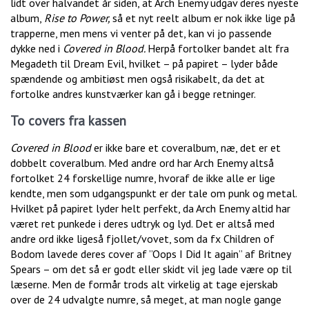
lidt over halvandet år siden, at Arch Enemy udgav deres nyeste
album,
Rise to Power,
så et nyt reelt album er nok ikke lige på
trapperne, men mens vi venter på det, kan vi jo passende
dykke ned i
Covered in Blood.
Herpå fortolker bandet alt fra
Megadeth til Dream Evil, hvilket – på papiret – lyder både
spændende og ambitiøst men også risikabelt, da det at
fortolke andres kunstværker kan gå i begge retninger.
To covers fra kassen
Covered in Blood
er ikke bare et coveralbum, næ, det er et
dobbelt coveralbum. Med andre ord har Arch Enemy altså
fortolket 24 forskellige numre, hvoraf de ikke alle er lige
kendte, men som udgangspunkt er der tale om punk og metal.
Hvilket på papiret lyder helt perfekt, da Arch Enemy altid har
været ret punkede i deres udtryk og lyd. Det er altså med
andre ord ikke ligeså fjollet/vovet, som da fx Children of
Bodom lavede deres cover af ”Oops I Did It again” af Britney
Spears – om det så er godt eller skidt vil jeg lade være op til
læserne. Men de formår trods alt virkelig at tage ejerskab
over de 24 udvalgte numre, så meget, at man nogle gange