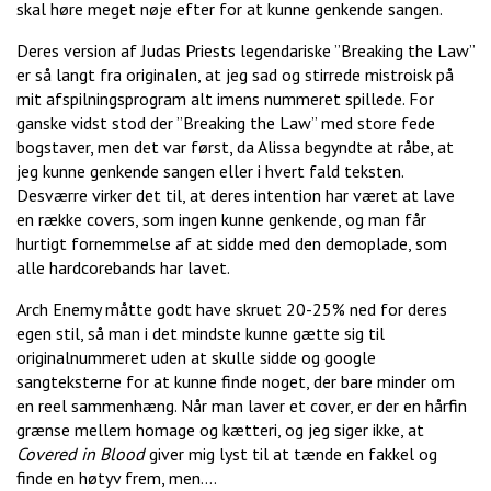
skal høre meget nøje efter for at kunne genkende sangen.
Deres version af Judas Priests legendariske ”Breaking the Law”
er så langt fra originalen, at jeg sad og stirrede mistroisk på
mit afspilningsprogram alt imens nummeret spillede. For
ganske vidst stod der ”Breaking the Law” med store fede
bogstaver, men det var først, da Alissa begyndte at råbe, at
jeg kunne genkende sangen eller i hvert fald teksten.
Desværre virker det til, at deres intention har været at lave
en række covers, som ingen kunne genkende, og man får
hurtigt fornemmelse af at sidde med den demoplade, som
alle hardcorebands har lavet.
Arch Enemy måtte godt have skruet 20-25% ned for deres
egen stil, så man i det mindste kunne gætte sig til
originalnummeret uden at skulle sidde og google
sangteksterne for at kunne finde noget, der bare minder om
en reel sammenhæng. Når man laver et cover, er der en hårfin
grænse mellem homage og kætteri, og jeg siger ikke, at
Covered in Blood
giver mig lyst til at tænde en fakkel og
finde en høtyv frem, men….