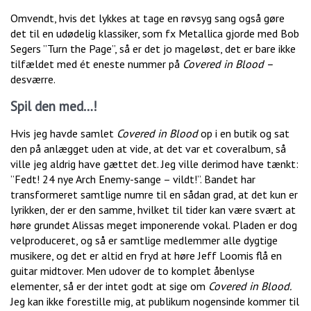
Omvendt, hvis det lykkes at tage en røvsyg sang også gøre
det til en udødelig klassiker, som fx Metallica gjorde med Bob
Segers ”Turn the Page”, så er det jo mageløst, det er bare ikke
tilfældet med ét eneste nummer på
Covered in Blood –
desværre.
Spil den med…!
Hvis jeg havde samlet
Covered in Blood
op i en butik og sat
den på anlægget uden at vide, at det var et coveralbum, så
ville jeg aldrig have gættet det. Jeg ville derimod have tænkt:
”Fedt! 24 nye Arch Enemy-sange – vildt!”. Bandet har
transformeret samtlige numre til en sådan grad, at det kun er
lyrikken, der er den samme, hvilket til tider kan være svært at
høre grundet Alissas meget imponerende vokal. Pladen er dog
velproduceret, og så er samtlige medlemmer alle dygtige
musikere, og det er altid en fryd at høre Jeff Loomis flå en
guitar midtover. Men udover de to komplet åbenlyse
elementer, så er der intet godt at sige om
Covered in Blood.
Jeg kan ikke forestille mig, at publikum nogensinde kommer til