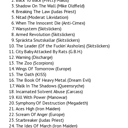
Back To Back (Pretty Maids)
Shadow On The Wall (Mike Oldfield)
Breaking The Law (Judas Priest)
Nitad (Moderat Likvidation)
When The Innocent Die (Anti-Cimex)
Warsystem (Skitslickers)
Armed Revolution (Skitslickers)
Spräckta Snutskallar (Skitslickers)
The Leader (Of the Fuckin' Assholes) (Skitslickers)
City Baby Attacked By Rats (G.B.H.)
Warning (Discharge)
The Zoo (Scorpions)
Wings Of Tomorrow (Europe)
The Oath (KISS)
The Book Of Heavy Metal (Dream Evil)
Walk In The Shadows (Queensryche)
Incarnated Solvent Abuse (Carcass)
Kill With Power (Manowar)
Symphony Of Destruction (Megadeth)
Aces High (Iron Maiden)
Scream Of Anger (Europe)
Starbreaker (Judas Priest)
The Ides Of March (Iron Maiden)