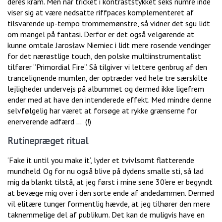
deres kram. Men når tricket i kontraststykket seks numre inde
viser sig at være nedsatte riffpaces komplementeret af
tilsvarende up-tempo trommemønstre, så vidner det sgu lidt
om mangel på fantasi. Derfor er det også velgørende at
kunne omtale Jarosław Niemiec i lidt mere rosende vendinger
for det nærøstlige touch, den polske multiinstrumentalist
tilfører ”Primordial Fire”. Så tilgiver vi lettere genbrug af den
trancelignende mumlen, der optræder ved hele tre særskilte
lejligheder undervejs på albummet og dermed ikke ligefrem
ender med at have den intenderede effekt. Med mindre denne
selvfølgelig har været at forsøge at rykke grænserne for
enerverende adfærd … (!)
Rutinepræget ritual
‘Fake it until you make it‘, lyder et tvivlsomt flatterende
mundheld. Og for nu også blive på dydens smalle sti, så lad
mig da blankt tilstå, at jeg først i mine sene 30’ere er begyndt
at bevæge mig over i den sorte ende af andedammen. Dermed
vil elitære tunger formentlig hævde, at jeg tilhører den mere
taknemmelige del af publikum. Det kan de muligvis have en