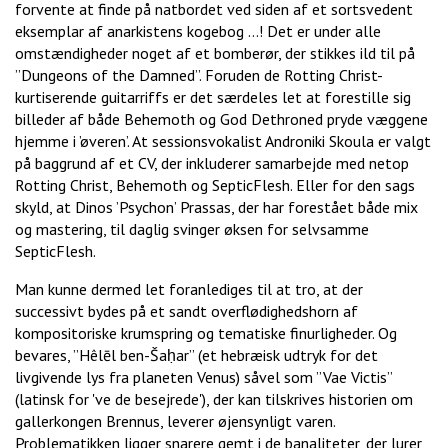
forvente at finde på natbordet ved siden af et sortsvedent
eksemplar af anarkistens kogebog …! Det er under alle
omstændigheder noget af et bomberør, der stikkes ild til på
”Dungeons of the Damned”. Foruden de Rotting Christ-
kurtiserende guitarriffs er det særdeles let at forestille sig
billeder af både Behemoth og God Dethroned pryde væggene
hjemme i ’øveren’. At sessionsvokalist Androniki Skoula er valgt
på baggrund af et CV, der inkluderer samarbejde med netop
Rotting Christ, Behemoth og SepticFlesh. Eller for den sags
skyld, at Dinos ’Psychon’ Prassas, der har forestået både mix
og mastering, til daglig svinger øksen for selvsamme
SepticFlesh.
Man kunne dermed let foranlediges til at tro, at der
successivt bydes på et sandt overflødighedshorn af
kompositoriske krumspring og tematiske finurligheder. Og
bevares, ”Hêlēl ben-Šaḥar” (et hebræisk udtryk for det
livgivende lys fra planeten Venus) såvel som ”Vae Victis”
(latinsk for 've de besejrede'), der kan tilskrives historien om
gallerkongen Brennus, leverer øjensynligt varen.
Problematikken ligger snarere gemt i de banaliteter, der lurer