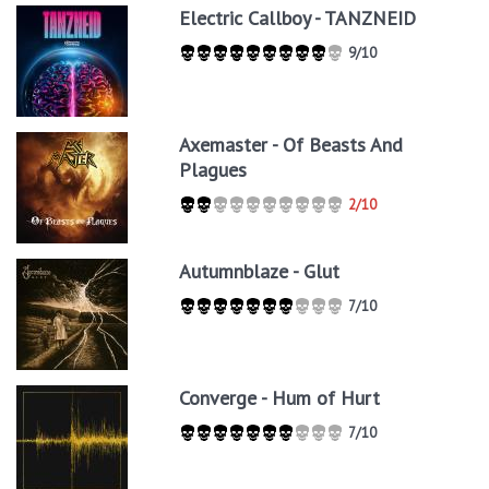
Electric Callboy - TANZNEID
9/10
Axemaster - Of Beasts And
Plagues
2/10
Autumnblaze - Glut
7/10
Converge - Hum of Hurt
7/10