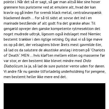
pointe i. Når det så er sagt, så gør man altså ikke sine hoser
grønnere hos puristerne ved at emulere alt, hvad der kan
kravle og gå inden for svensk black metal, centraleuropæisk
blackened death … for så til sidst at sovse det ind i en
marinade bestående af alt godt fra det græske øhav. Til
gengæld opvejer den ganske kompetente rytmesektion det
noget mudrede udtryk, ligesom også indslaget med Niemiec
bestemt trækker i den rigtige retning. Og skal vi så lige møve
os op på det, der velsagtens bliver årets mest gavmilde 6’er,
så lad os da salutere de akustiske anslag i introen på ”Chariots
of Death”. MEN … hvis kløften mellem eliten og masserne før
var stor, er den bestemt ikke blevet mindre med
Ordo
Diabolicum
. Ja ja, så lad de sure purister vente uden for døren.
Vi andre får nu ganske tilforladelig underholdning for pengene,
men bestemt heller ikke mere end det.