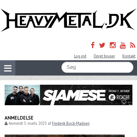
Log ind
Opret bruger
Kontakt
ANMELDELSE
Anmeldt
5. marts 2025
af
Frederik Bock-Madsen