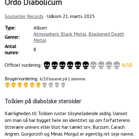
Ordo Diabolicum
Soulseller Records
· Udkom
21. marts 2025
Type:
Album
Atmospheric Black Metal
,
Blackened Death
Genrer:
Metal
Antal
8
numre:
Officiel vurdering:
6
/
10
Brugervurdering:
6/10 baseret på 1 stemme.
Tolkien på diabolske steroider
Kærligheden til Tolkien ruster tilsyneladende aldrig. Uanset
om man så har bygget hele sin identitet op om forfatterens
litterære univers eller blot har tænkt ’orv, Burzum, Carach
Angren, Gorgoroth og Minas Morgul er egentlig ret seje navne,