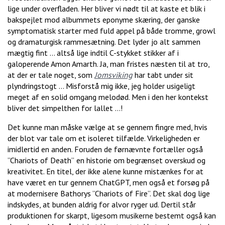
lige under overfladen. Her bliver vi nødt til at kaste et blik i
bakspejlet mod albummets eponyme skæring, der ganske
symptomatisk starter med fuld appel på både tromme, growl
og dramaturgisk rammesætning. Det lyder jo alt sammen
mægtig fint … altså lige indtil C-stykket stikker af i
galoperende Amon Amarth. Ja, man fristes næsten til at tro,
at der er tale noget, som
Jomsviking
har tabt under sit
plyndringstogt ... Misforstå mig ikke, jeg holder usigeligt
meget af en solid omgang melodød. Men i den her kontekst
bliver det simpelthen for lallet …!
Det kunne man måske vælge at se gennem fingre med, hvis
der blot var tale om et isoleret tilfælde. Virkeligheden er
imidlertid en anden. Foruden de førnævnte fortæller også
”Chariots of Death”
en historie om begrænset overskud og
kreativitet. En titel, der ikke alene kunne mistænkes for at
have været en tur gennem ChatGPT, men også et forsøg på
at modernisere Bathorys ”Chariots of Fire”. Det skal dog lige
indskydes, at bunden aldrig for alvor ryger ud. Dertil står
produktionen for skarpt, ligesom musikerne bestemt også kan