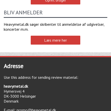
BLIV ANMELDER
Heavymetal.dk søger skribenter til anmeldelse af udgivelser,
koncerter m.m.
Læs mere her
Adresse
Use this address for sending review material:
heavymetal.dk
Hymersvej 4
DK-3000
Helsingør
Denmark
E-mail:
promo@heavymetal.dk