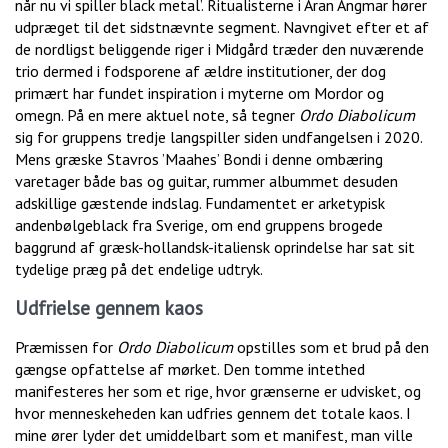
når nu vi spiller black metal’. Ritualisterne i Aran Angmar hører
udpræget til det sidstnævnte segment. Navngivet efter et af
de nordligst beliggende riger i Midgård træder den nuværende
trio dermed i fodsporene af ældre institutioner, der dog
primært har fundet inspiration i myterne om Mordor og
omegn. På en mere aktuel note, så tegner
Ordo Diabolicum
sig for gruppens tredje langspiller siden undfangelsen i 2020.
Mens græske Stavros ’Maahes’ Bondi i denne ombæring
varetager både bas og guitar, rummer albummet desuden
adskillige gæstende indslag. Fundamentet er arketypisk
andenbølgeblack fra Sverige, om end gruppens brogede
baggrund af græsk-hollandsk-italiensk oprindelse har sat sit
tydelige præg på det endelige udtryk.
Udfrielse gennem kaos
Præmissen for
Ordo Diabolicum
opstilles som et brud på den
gængse opfattelse af mørket. Den tomme intethed
manifesteres her som et rige, hvor grænserne er udvisket, og
hvor menneskeheden kan udfries gennem det totale kaos. I
mine ører lyder det umiddelbart som et manifest, man ville