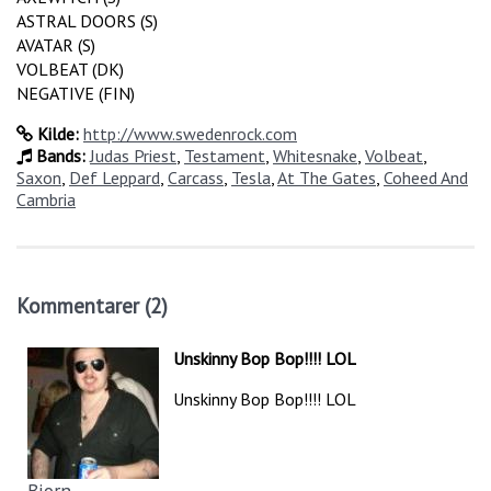
ASTRAL DOORS (S)
AVATAR (S)
VOLBEAT (DK)
NEGATIVE (FIN)
Kilde:
http://www.swedenrock.com
Bands:
Judas Priest
,
Testament
,
Whitesnake
,
Volbeat
,
Saxon
,
Def Leppard
,
Carcass
,
Tesla
,
At The Gates
,
Coheed And
Cambria
Kommentarer (2)
Unskinny Bop Bop!!!! LOL
Unskinny Bop Bop!!!! LOL
Bjorn