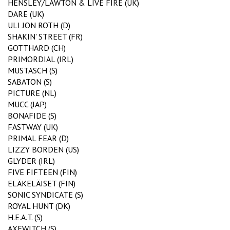
HENSLEY/LAWTON & LIVE FIRE (UK)
DARE (UK)
ULI JON ROTH (D)
SHAKIN' STREET (FR)
GOTTHARD (CH)
PRIMORDIAL (IRL)
MUSTASCH (S)
SABATON (S)
PICTURE (NL)
MUCC (JAP)
BONAFIDE (S)
FASTWAY (UK)
PRIMAL FEAR (D)
LIZZY BORDEN (US)
GLYDER (IRL)
FIVE FIFTEEN (FIN)
ELÄKELÄISET (FIN)
SONIC SYNDICATE (S)
ROYAL HUNT (DK)
H.E.A.T. (S)
AXEWITCH (S)