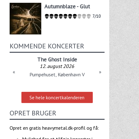
Autumnblaze - Glut
7/10
KOMMENDE KONCERTER
The Ghost Inside
12. august 2026
«
»
Pumpehuset, København V
Se hele koncertkalenderen
OPRET BRUGER
Opret en gratis heavymetal.dk-profil og få:
Mulighed for at tilføje koncerter i