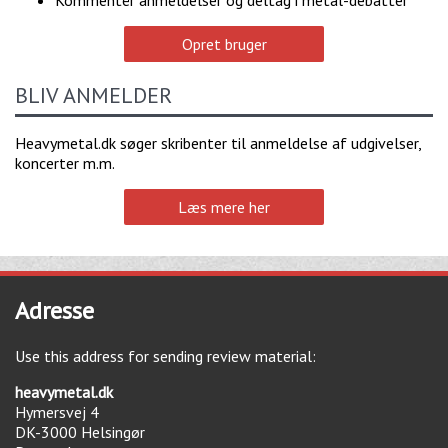
Kommentér anmeldelser og deltag i metal-debatter
Opret bruger
BLIV ANMELDER
Heavymetal.dk søger skribenter til anmeldelse af udgivelser,
koncerter m.m.
Læs mere her
Adresse
Use this address for sending review material:
heavymetal.dk
Hymersvej 4
DK-3000
Helsingør