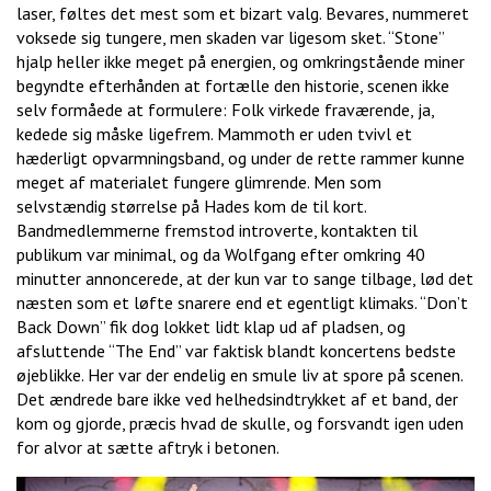
laser, føltes det mest som et bizart valg. Bevares, nummeret
voksede sig tungere, men skaden var ligesom sket. “Stone”
hjalp heller ikke meget på energien, og omkringstående miner
begyndte efterhånden at fortælle den historie, scenen ikke
selv formåede at formulere: Folk virkede fraværende, ja,
kedede sig måske ligefrem. Mammoth er uden tvivl et
hæderligt opvarmningsband, og under de rette rammer kunne
meget af materialet fungere glimrende. Men som
selvstændig størrelse på Hades kom de til kort.
Bandmedlemmerne fremstod introverte, kontakten til
publikum var minimal, og da Wolfgang efter omkring 40
minutter annoncerede, at der kun var to sange tilbage, lød det
næsten som et løfte snarere end et egentligt klimaks. “Don’t
Back Down” fik dog lokket lidt klap ud af pladsen, og
afsluttende “The End” var faktisk blandt koncertens bedste
øjeblikke. Her var der endelig en smule liv at spore på scenen.
Det ændrede bare ikke ved helhedsindtrykket af et band, der
kom og gjorde, præcis hvad de skulle, og forsvandt igen uden
for alvor at sætte aftryk i betonen.