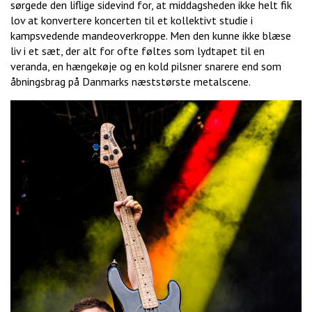
sørgede den liflige sidevind for, at middagsheden ikke helt fik
lov at konvertere koncerten til et kollektivt studie i
kampsvedende mandeoverkroppe. Men den kunne ikke blæse
liv i et sæt, der alt for ofte føltes som lydtapet til en
veranda, en hængekøje og en kold pilsner snarere end som
åbningsbrag på Danmarks næststørste metalscene.