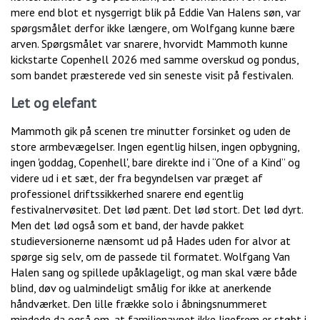
mere end blot et nysgerrigt blik på Eddie Van Halens søn, var
spørgsmålet derfor ikke længere, om Wolfgang kunne bære
arven. Spørgsmålet var snarere, hvorvidt Mammoth kunne
kickstarte Copenhell 2026 med samme overskud og pondus,
som bandet præsterede ved sin seneste visit på festivalen.
Let og elefant
Mammoth gik på scenen tre minutter forsinket og uden de
store armbevægelser. Ingen egentlig hilsen, ingen opbygning,
ingen 'goddag, Copenhell', bare direkte ind i “One of a Kind” og
videre ud i et sæt, der fra begyndelsen var præget af
professionel driftssikkerhed snarere end egentlig
festivalnervøsitet. Det lød pænt. Det lød stort. Det lød dyrt.
Men det lød også som et band, der havde pakket
studieversionerne nænsomt ud på Hades uden for alvor at
spørge sig selv, om de passede til formatet. Wolfgang Van
Halen sang og spillede upåklageligt, og man skal være både
blind, døv og ualmindeligt smålig for ikke at anerkende
håndværket. Den lille frække solo i åbningsnummeret
mindede da også om, at familienavnet ikke ligefrem er støbt i