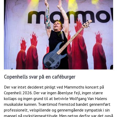
Copenhells svar på en caféburger
Der var intet decideret pinligt ved Mammoths koncert på
Copenhell 2026. Der var ingen åbenlyse fejl, ingen større
kollaps og ingen grund til at betvivle Wolfgang Van Halens
musikalske kunnen. Tværtimod fremstod bandet gennemført
professionelt, velspillende og gennemgående sympatisk i sin
mangel på rockstjerneattitude. Men netop derfor var det også