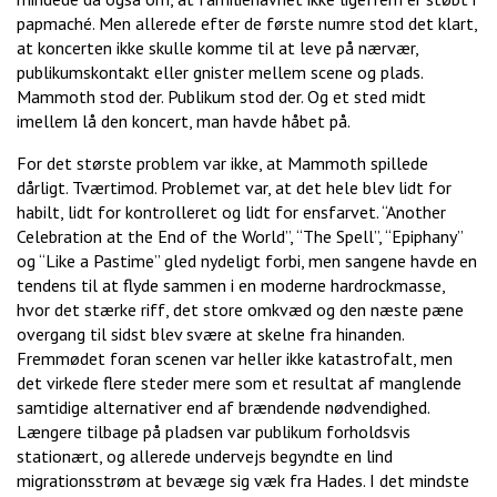
papmaché. Men allerede efter de første numre stod det klart,
at koncerten ikke skulle komme til at leve på nærvær,
publikumskontakt eller gnister mellem scene og plads.
Mammoth stod der. Publikum stod der. Og et sted midt
imellem lå den koncert, man havde håbet på.
For det største problem var ikke, at Mammoth spillede
dårligt. Tværtimod. Problemet var, at det hele blev lidt for
habilt, lidt for kontrolleret og lidt for ensfarvet. “Another
Celebration at the End of the World”, “The Spell”, “Epiphany”
og “Like a Pastime” gled nydeligt forbi, men sangene havde en
tendens til at flyde sammen i en moderne hardrockmasse,
hvor det stærke riff, det store omkvæd og den næste pæne
overgang til sidst blev svære at skelne fra hinanden.
Fremmødet foran scenen var heller ikke katastrofalt, men
det virkede flere steder mere som et resultat af manglende
samtidige alternativer end af brændende nødvendighed.
Længere tilbage på pladsen var publikum forholdsvis
stationært, og allerede undervejs begyndte en lind
migrationsstrøm at bevæge sig væk fra Hades. I det mindste