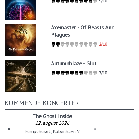
9/10
Axemaster - Of Beasts And
Plagues
2/10
Autumnblaze - Glut
7/10
KOMMENDE KONCERTER
The Ghost Inside
12. august 2026
«
»
Pumpehuset, København V