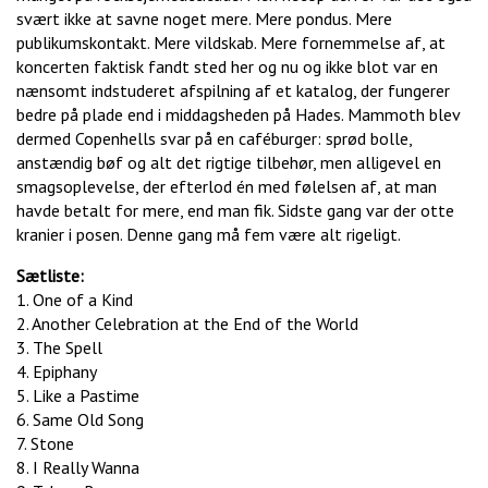
svært ikke at savne noget mere. Mere pondus. Mere
publikumskontakt. Mere vildskab. Mere fornemmelse af, at
koncerten faktisk fandt sted her og nu og ikke blot var en
nænsomt indstuderet afspilning af et katalog, der fungerer
bedre på plade end i middagsheden på Hades. Mammoth blev
dermed Copenhells svar på en caféburger: sprød bolle,
anstændig bøf og alt det rigtige tilbehør, men alligevel en
smagsoplevelse, der efterlod én med følelsen af, at man
havde betalt for mere, end man fik. Sidste gang var der otte
kranier i posen. Denne gang må fem være alt rigeligt.
Sætliste:
1. One of a Kind
2. Another Celebration at the End of the World
3. The Spell
4. Epiphany
5. Like a Pastime
6. Same Old Song
7. Stone
8. I Really Wanna