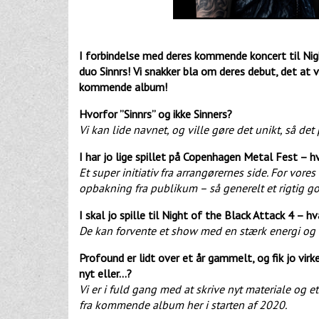
I forbindelse med deres kommende koncert til Nigh
duo Sinnrs! Vi snakker bla om deres debut, det a
kommende album!
Hvorfor ”Sinnrs” og ikke Sinners?
Vi kan lide navnet, og ville gøre det unikt, så det 
I har jo lige spillet på Copenhagen Metal Fest – h
Et super initiativ fra arrangørernes side. For vo
opbakning fra publikum – så generelt et rigtig g
I skal jo spille til Night of the Black Attack 4 – h
De kan forvente et show med en stærk energi og 
Profound er lidt over et år gammelt, og fik jo virk
nyt eller…?
Vi er i fuld gang med at skrive nyt materiale og e
fra kommende album her i starten af 2020.