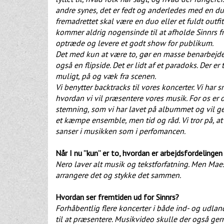
andre synes, det er fedt og anderledes med en duo.
fremadrettet skal være en duo eller et fuldt out
kommer aldrig nogensinde til at afholde Sinnrs fra
optræde og levere et godt show for publikum.
Det med kun at være to, gør en masse benarbejde 
også en flipside. Det er lidt af et paradoks. Der e
muligt, på og væk fra scenen.
Vi benytter backtracks til vores koncerter. Vi h
hvordan vi vil præsentere vores musik. For os er 
stemning, som vi har lavet på albummet og vil ge
et kæmpe ensemble, men tid og råd. Vi tror på, at
sanser i musikken som i perfomancen.
Når I nu ”kun” er to, hvordan er arbejdsfordelingen
Nero laver alt musik og tekstforfatning. Men Maes
arrangere det og stykke det sammen.
Hvordan ser fremtiden ud for Sinnrs?
Forhåbentlig flere koncerter i både ind- og udlan
til at præsentere. Musikvideo skulle der også ger