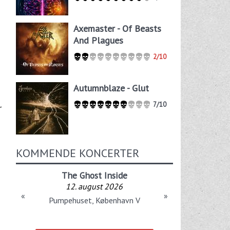
Axemaster - Of Beasts
And Plagues
2/10
Autumnblaze - Glut
7/10
r
KOMMENDE KONCERTER
The Ghost Inside
12. august 2026
«
»
Pumpehuset, København V