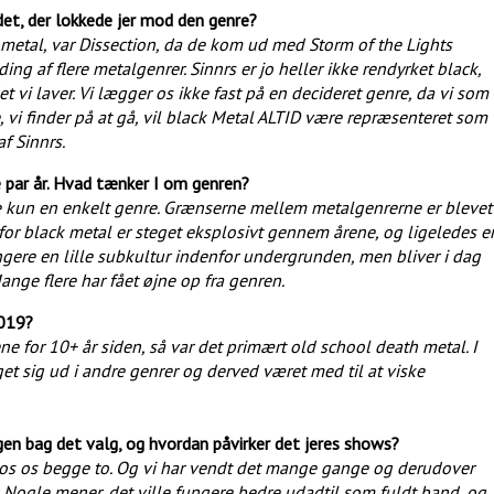
det, der lokkede jer mod den genre?
 metal, var Dissection, da de kom ud med Storm of the Lights
ng af flere metalgenrer. Sinnrs er jo heller ikke rendyrket black,
et vi laver. Vi lægger os ikke fast på en decideret genre, da vi som
, vi finder på at gå, vil black Metal ALTID være repræsenteret som
 af Sinnrs.
te par år. Hvad tænker I om genren?
ke kun en enkelt genre. Grænserne mellem metalgenrerne er blevet
for black metal er steget eksplosivt gennem årene, og ligeledes e
ngere en lille subkultur indenfor undergrunden, men bliver i dag
ange flere har fået øjne op fra genren.
2019?
 for 10+ år siden, så var det primært old school death metal. I
t sig ud i andre genrer og derved været med til at viske
rsagen bag det valg, og hvordan påvirker det jeres shows?
 hos os begge to. Og vi har vendt det mange gange og derudover
er. Nogle mener, det ville fungere bedre udadtil som fuldt band, og