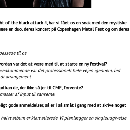
t of the black attack 4, har vi fået os en snak med den mystiske
t være en duo, deres koncert på Copenhagen Metal Fest og om deres
passede til os.
vordan var det at være med til at starte en ny festival?
res vedkommende var det professionelt hele vejen igennem, fed
odt arrangement.
vad kan de, der ikke så jer til CMF, forvente?
masser af input til sanserne.
eligt gode anmeldelser, så er I så småt i gang med at skrive noget
t halvt album er klart allerede. Vi planlægger en singleudgivelse