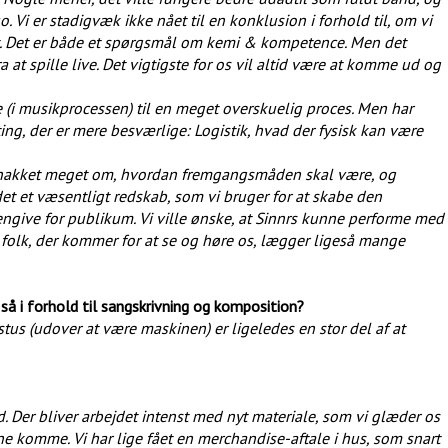
 Vi er stadigvæk ikke nået til en konklusion i forhold til, om vi
fit. Det er både et spørgsmål om kemi & kompetence. Men det
 at spille live. Det vigtigste for os vil altid være at komme ud og
(i musikprocessen) til en meget overskuelig proces. Men har
r ting, der er mere besværlige: Logistik, hvad der fysisk kan være
ar snakket meget om, hvordan fremgangsmåden skal være, og
det et væsentligt redskab, som vi bruger for at skabe den
ngive for publikum. Vi ville ønske, at Sinnrs kunne performe med
 folk, der kommer for at se og høre os, lægger ligeså mange
 så i forhold til sangskrivning og komposition?
tus (udover at være maskinen) er ligeledes en stor del af at
d. Der bliver arbejdet intenst med nyt materiale, som vi glæder os
ne komme. Vi har lige fået en merchandise-aftale i hus, som snart