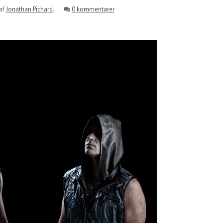
af
Jonathan Pichard
.
0 kommentarer