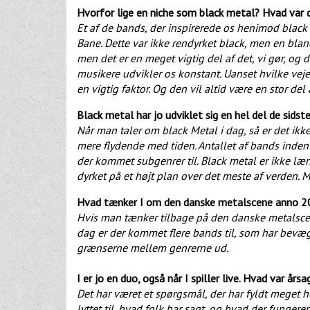
Hvorfor lige en niche som black metal? Hvad var 
Et af de bands, der inspirerede os henimod black
Bane. Dette var ikke rendyrket black, men en blandi
men det er en meget vigtig del af det, vi gør, og d
musikere udvikler os konstant. Uanset hvilke veje
en vigtig faktor. Og den vil altid være en stor del
Black metal har jo udviklet sig en hel del de sids
Når man taler om black Metal i dag, så er det ik
mere flydende med tiden. Antallet af bands inden
der kommet subgenrer til. Black metal er ikke læ
dyrket på et højt plan over det meste af verden. M
Hvad tænker I om den danske metalscene anno 
Hvis man tænker tilbage på den danske metalscene
dag er der kommet flere bands til, som har bevæge
grænserne mellem genrerne ud.
I er jo en duo, også når I spiller live. Hvad var å
Det har været et spørgsmål, der har fyldt meget
lyttet til, hvad folk har sagt, og hvad der funger