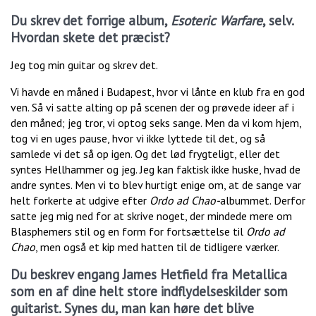
Du skrev det forrige album,
Esoteric Warfare
, selv.
Hvordan skete det præcist?
Jeg tog min guitar og skrev det.
Vi havde en måned i Budapest, hvor vi lånte en klub fra en god
ven. Så vi satte alting op på scenen der og prøvede ideer af i
den måned; jeg tror, vi optog seks sange. Men da vi kom hjem,
tog vi en uges pause, hvor vi ikke lyttede til det, og så
samlede vi det så op igen. Og det lød frygteligt, eller det
syntes Hellhammer og jeg. Jeg kan faktisk ikke huske, hvad de
andre syntes. Men vi to blev hurtigt enige om, at de sange var
helt forkerte at udgive efter
Ordo ad Chao-
albummet. Derfor
satte jeg mig ned for at skrive noget, der mindede mere om
Blasphemers stil og en form for fortsættelse til
Ordo ad
Chao
, men også et kip med hatten til de tidligere værker.
Du beskrev engang James Hetfield fra Metallica
som en af dine helt store indflydelseskilder som
guitarist. Synes du, man kan høre det blive