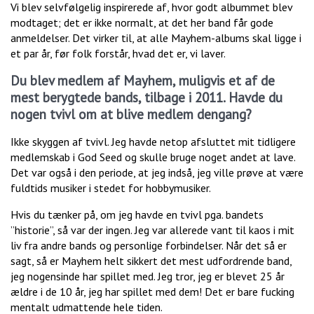
Vi blev selvfølgelig inspirerede af, hvor godt albummet blev
modtaget; det er ikke normalt, at det her band får gode
anmeldelser. Det virker til, at alle Mayhem-albums skal ligge i
et par år, før folk forstår, hvad det er, vi laver.
Du blev medlem af Mayhem, muligvis et af de
mest berygtede bands, tilbage i 2011. Havde du
nogen tvivl om at blive medlem dengang?
Ikke skyggen af tvivl. Jeg havde netop afsluttet mit tidligere
medlemskab i God Seed og skulle bruge noget andet at lave.
Det var også i den periode, at jeg indså, jeg ville prøve at være
fuldtids musiker i stedet for hobbymusiker.
Hvis du tænker på, om jeg havde en tvivl pga. bandets
”historie”, så var der ingen. Jeg var allerede vant til kaos i mit
liv fra andre bands og personlige forbindelser. Når det så er
sagt, så er Mayhem helt sikkert det mest udfordrende band,
jeg nogensinde har spillet med. Jeg tror, jeg er blevet 25 år
ældre i de 10 år, jeg har spillet med dem! Det er bare fucking
mentalt udmattende hele tiden.