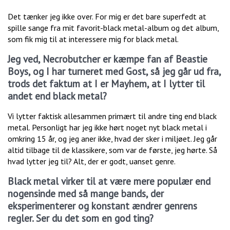
Det tænker jeg ikke over. For mig er det bare superfedt at
spille sange fra mit favorit-black metal-album og det album,
som fik mig til at interessere mig for black metal.
Jeg ved, Necrobutcher er kæmpe fan af Beastie
Boys, og I har turneret med Gost, så jeg går ud fra,
trods det faktum at I er Mayhem, at I lytter til
andet end black metal?
Vi lytter faktisk allesammen primært til andre ting end black
metal. Personligt har jeg ikke hørt noget nyt black metal i
omkring 15 år, og jeg aner ikke, hvad der sker i miljøet. Jeg går
altid tilbage til de klassikere, som var de første, jeg hørte. Så
hvad lytter jeg til? Alt, der er godt, uanset genre.
Black metal virker til at være mere populær end
nogensinde med så mange bands, der
eksperimenterer og konstant ændrer genrens
regler. Ser du det som en god ting?