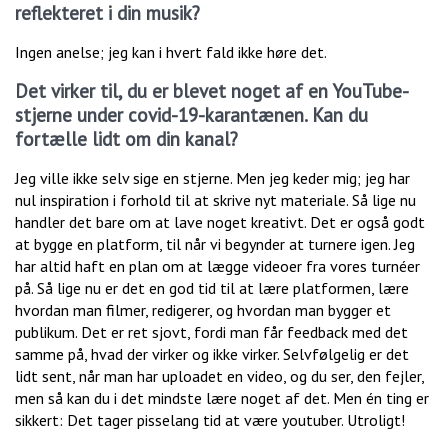
reflekteret i din musik?
Ingen anelse; jeg kan i hvert fald ikke høre det.
Det virker til, du er blevet noget af en YouTube-
stjerne under covid-19-karantænen. Kan du
fortælle lidt om din kanal?
Jeg ville ikke selv sige en stjerne. Men jeg keder mig; jeg har
nul inspiration i forhold til at skrive nyt materiale. Så lige nu
handler det bare om at lave noget kreativt. Det er også godt
at bygge en platform, til når vi begynder at turnere igen. Jeg
har altid haft en plan om at lægge videoer fra vores turnéer
på. Så lige nu er det en god tid til at lære platformen, lære
hvordan man filmer, redigerer, og hvordan man bygger et
publikum. Det er ret sjovt, fordi man får feedback med det
samme på, hvad der virker og ikke virker. Selvfølgelig er det
lidt sent, når man har uploadet en video, og du ser, den fejler,
men så kan du i det mindste lære noget af det. Men én ting er
sikkert: Det tager pisselang tid at være youtuber. Utroligt!