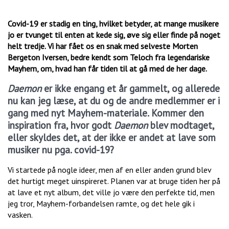
Covid-19 er stadig en ting, hvilket betyder, at mange musikere
jo er tvunget til enten at kede sig, øve sig eller finde på noget
helt tredje. Vi har fået os en snak med selveste Morten
Bergeton Iversen, bedre kendt som Teloch fra legendariske
Mayhem, om, hvad han får tiden til at gå med de her dage.
Daemon
er ikke engang et år gammelt, og allerede
nu kan jeg læse, at du og de andre medlemmer er i
gang med nyt Mayhem-materiale. Kommer den
inspiration fra, hvor godt
Daemon
blev modtaget,
eller skyldes det, at der ikke er andet at lave som
musiker nu pga. covid-19?
Vi startede på nogle ideer, men af en eller anden grund blev
det hurtigt meget uinspireret. Planen var at bruge tiden her på
at lave et nyt album, det ville jo være den perfekte tid, men
jeg tror, Mayhem-forbandelsen ramte, og det hele gik i
vasken.