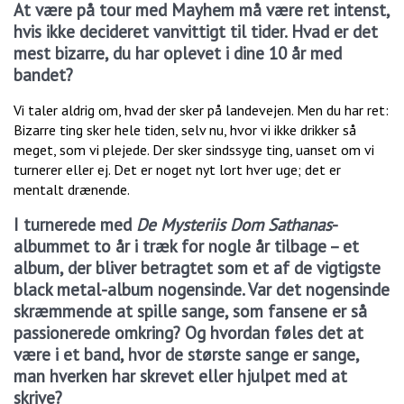
At være på tour med Mayhem må være ret intenst,
hvis ikke decideret vanvittigt til tider. Hvad er det
mest bizarre, du har oplevet i dine 10 år med
bandet?
Vi taler aldrig om, hvad der sker på landevejen. Men du har ret:
Bizarre ting sker hele tiden, selv nu, hvor vi ikke drikker så
meget, som vi plejede. Der sker sindssyge ting, uanset om vi
turnerer eller ej. Det er noget nyt lort hver uge; det er
mentalt drænende.
I turnerede med
De Mysteriis Dom Sathanas
-
albummet to år i træk for nogle år tilbage – et
album, der bliver betragtet som et af de vigtigste
black metal-album nogensinde. Var det nogensinde
skræmmende at spille sange, som fansene er så
passionerede omkring? Og hvordan føles det at
være i et band, hvor de største sange er sange,
man hverken har skrevet eller hjulpet med at
skrive?