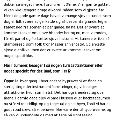
drikker så meget mere, fordi vi er i 50’erne. Vi er gamle gutter,
vi kan ikke længere bruge alkohol, sådan som vi gjorde før.
Men i de gode gamle dage havde vi mange sjove stunder, som
dog er lidt svære at genkalde sig af bestemte grunde. Jeg er
faldet ned fra scenen et par gange, ha ha. Det er svært at
komme i tanker om sjove historier her og nu, men vi mødes,
får et par øl og fortæller sjove historier. At turnere er ikke så
glamourøst, som folk tror. Masser af ventetid. Og enkelte
sjove øjeblikke; men det er svært at komme i tanker om
nogen specifikke.
Når I turnerer, besøger I så nogen turistattraktioner eller
noget specielt for det land, som I er i?
Oppu:
Ja, hver gang. I hver eneste by prøver vi at finde en
særlig ting eller instrumentforretninger, og vi besøger
attraktioner hvor som helst. Det har også ændret sig over
årene. I gamle dage blev vi bare i bussen eller backstage, men
nu står vi ret tidligt op og tager ud og ser byen, fordi vi har et
godt road crew, så vi behøver ikke være der til lydprøverne, og
så kan vi underholde os med at tage på sightseeing.