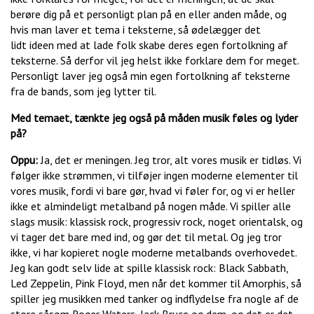
berøre dig på et personligt plan på en eller anden måde, og
hvis man laver et tema i teksterne, så ødelægger det
lidt ideen med at lade folk skabe deres egen fortolkning af
teksterne. Så derfor vil jeg helst ikke forklare dem for meget.
Personligt laver jeg også min egen fortolkning af teksterne
fra de bands, som jeg lytter til.
Med temaet, tænkte jeg også på måden musik føles og lyder
på
?
Oppu:
Ja, det er meningen. Jeg tror, alt vores musik er tidløs. Vi
følger ikke strømmen, vi tilføjer ingen moderne elementer til
vores musik, fordi vi bare gør, hvad vi føler for, og vi er heller
ikke et almindeligt metalband på nogen måde. Vi spiller alle
slags musik: klassisk rock, progressiv rock
,
noget orientalsk, og
vi tager det bare med ind, og gør det til metal. Og jeg tror
ikke, vi har kopieret nogle moderne metalbands overhovedet.
Jeg kan godt selv lide at spille klassisk rock: Black Sabbath,
Led Zeppelin, Pink Floyd, men når det kommer til Amorphis, så
spiller jeg musikken med tanker og indflydelse fra nogle af de