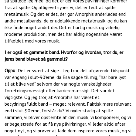
så spillede jeg med, og det er der vores påvirkninger kommer
fra: at spille. Og alligevel synes vi, det er fedt at spille
metalmusik. Og det er det, der gør Amorphis anderledes end
andre metalbands; de er udelukkende metalmusik, og du kan
ikke finde noget andet der. Det er hurtig musik og virkelig
moderne produktion, men det har aldrig nogensinde været
tilfældet med vores musik.
I er også et gammelt band. Hvorfor og hvordan, tror du, er
jeres band blevet så gammelt?
Oppu:
Det er svært at sige… Jeg tror, det afgørende tidspunkt
var engang i slut-90’erne, da Esa sagde til mig, ”har bare lyst
til at blive ved” selvom der var nogle vanskeligheder
forretningsmæssigt eller karrieremæssigt. Det var det
vigtigste. Og jeg tror, at Amorphis har været et
betydningsfuldt band – meget relevant. Faktisk mere relevant
end i slut-90’erne, forstår du? Vi nyder stadig at spille
sammen, vi bliver opstemte af den musik, vi komponerer, og vi
er begejstrede for at få nye påvirkninger. Vi leder altid efter
noget nyt, og vi prøver at lade dem inspirere vores musik, og vi