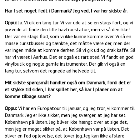
Har I set noget fedt i Danmark? Jeg ved, I var her sidste år.
Oppu:
Ja. Vi gik en lang tur. Vi var ude at se en slags fort, og vi
prøvede at finde den lille havfruestatue, men vi så den ikke!
Der var en slags flod, som vi ikke kunne komme over. Vi så en
masse turistbusser og tænkte, det måtte være der, men der
var ingen måde at komme derhen. Så vi gik ud og drak kaffe. Så
har vi været i Aarhus. Det er også et rart sted. Vi fandt en god
vinylbutik og nogle gamle instrumenter. Der gik vi også en
lang tur, selvom det regnede ad helvede til.
Mit sidste spørgsmål handler også om Danmark, fordi det er
et stykke tid siden, I har spillet her, så har I planer om at
komme tilbage snart?
Oppu:
Vi har en Europatour til januar, og jeg tror, vi kommer til
Danmark. Jeg er ikke sikker, men jeg sværger, at jeg har set
København på listen. Jeg bliver ikke hængt over at sige det,
men jeg er meget sikker på, at København var på listen. Det
bliver en fed oplevelse, det lover jeg. Jeg kan ikke afsløre