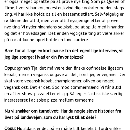
er også meget opsatte på at prøve nye ting. Som på Queen of
Time, hvor vi har kor, orkester, kvindelige vokaler og den slags
ting. Vi har ikke holdt os til en bestemt stilart. Selvfølgelig er
rødderne der altid, men vi er altid nysgerrige efter at prøve
nye ting. Vi nyder hinandens selskab, og at spille med hinanden,
og det er hovedsagen. Det er den vigtigste ting at være sikker
på for at kunne opretholde en lang karriere.
Bare for at tage en kort pause fra det egentlige interview, vil
jeg lige spørge: Hvad er din favoritpizza?
Oppu:
(griner) Tja, det må være den finske opfindelse ligesom
kebab, men en vegansk udgave af det, fordi jeg er veganer. Der
skal være vegansk kebab, champignoner, oliven og noget
vegansk ost. Det er det. God mod tømmermænd. Vi får altid
en after-show-pizza efter et gig. Så jeg er faktisk ikke særlig
interesseret i at spise pizza mellem turneerne.
Nu vi snakker om turnelivet: Har du nogle sjove historier fra
livet på landevejen, som du har lyst til at dele?
Oppu:
Nutildags er det på en måde lidt kedeligt, fordi vi ikke