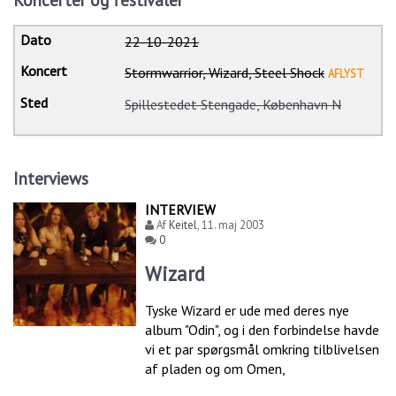
Koncerter og festivaler
22-10-2021
Stormwarrior, Wizard, Steel Shock
AFLYST
Spillestedet Stengade, København N
Interviews
INTERVIEW
Af
Keitel
,
11. maj 2003
0
Wizard
Tyske Wizard er ude med deres nye
album "Odin", og i den forbindelse havde
vi et par spørgsmål omkring tilblivelsen
af pladen og om Omen,