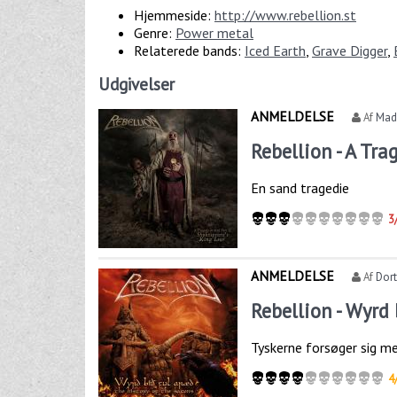
Hjemmeside:
http://www.rebellion.st
Genre:
Power metal
Relaterede bands:
Iced Earth
,
Grave Digger
,
Udgivelser
ANMELDELSE
Af
Mad
Rebellion - A Tra
En sand tragedie
3
ANMELDELSE
Af
Dor
Rebellion - Wyrd
Tyskerne forsøger sig m
4