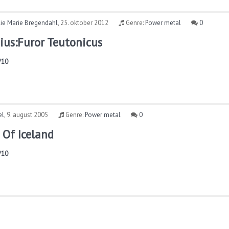
lie Marie Bregendahl
,
25. oktober 2012
Genre:
Power metal
0
nius:Furor Teutonicus
/10
el
,
9. august 2005
Genre:
Power metal
0
 Of Iceland
/10