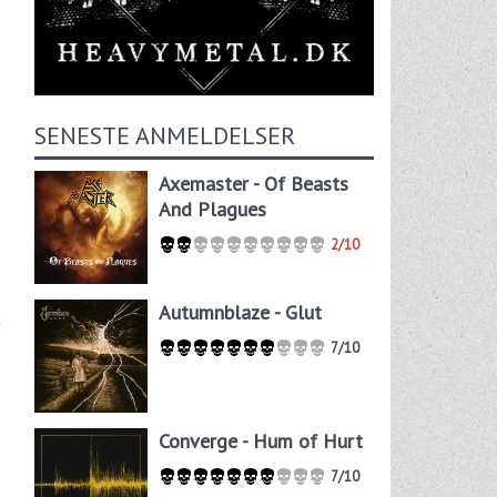
SENESTE ANMELDELSER
Axemaster - Of Beasts
And Plagues
2/10
Autumnblaze - Glut
7/10
Converge - Hum of Hurt
7/10