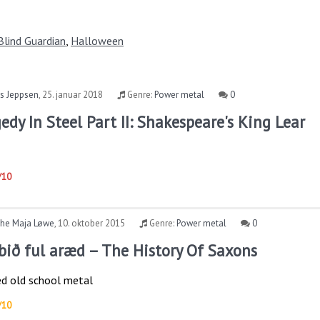
Blind Guardian
,
Halloween
s Jeppsen
,
25. januar 2018
Genre:
Power metal
0
gedy In Steel Part II: Shakespeare's King Lear
/10
the Maja Løwe
,
10. oktober 2015
Genre:
Power metal
0
 bið ful aræd – The History Of Saxons
ed old school metal
/10