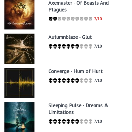
Axemaster - Of Beasts And
Plagues
2/10
Autumnblaze - Glut
7/10
Converge - Hum of Hurt
7/10
Sleeping Pulse - Dreams &
Limitations
7/10