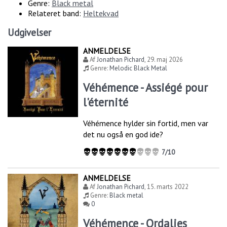
Genre:
Black metal
Relateret band:
Heltekvad
Udgivelser
ANMELDELSE
Af
Jonathan Pichard
,
29. maj 2026
Genre:
Melodic Black Metal
Véhémence - Assiégé pour
l'éternité
Véhémence hylder sin fortid, men var
det nu også en god ide?
7/10
ANMELDELSE
Af
Jonathan Pichard
,
15. marts 2022
Genre:
Black metal
0
Véhémence - Ordalies