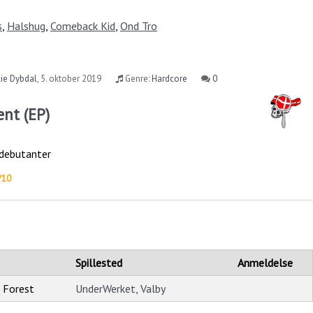
s
,
Halshug
,
Comeback Kid
,
Ond Tro
ie Dybdal
,
5. oktober 2019
Genre:
Hardcore
0
ent (EP)
 debutanter
/10
Spillested
Anmeldelse
 Forest
UnderWerket, Valby