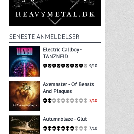
SENESTE ANMELDELSER
Electric Callboy -
TANZNEID
9/10
Axemaster - Of Beasts
And Plagues
2/10
Autumnblaze - Glut
7/10