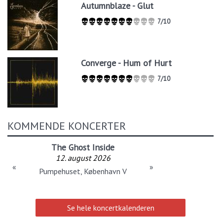
Autumnblaze - Glut
7/10
Converge - Hum of Hurt
7/10
KOMMENDE KONCERTER
The Ghost Inside
12. august 2026
«
»
Pumpehuset, København V
Se hele koncertkalenderen