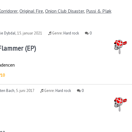
orridorer
,
Original Fire
,
Onion Club Disaster
,
Pussi & Pløk
ie Dybdal
,
15. januar 2021
Genre:
Hard rock
0
Flammer (EP)
kadencen
/10
sten Bach
,
5. juni 2017
Genre:
Hard rock
0