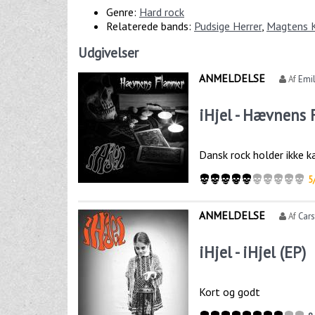
Genre:
Hard rock
Relaterede bands:
Pudsige Herrer
,
Magtens K
Udgivelser
ANMELDELSE
Af
Emil
iHjel - Hævnens 
Dansk rock holder ikke 
5
ANMELDELSE
Af
Car
iHjel - iHjel (EP)
Kort og godt