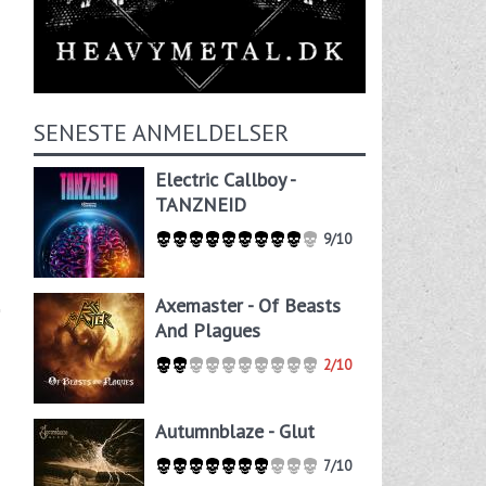
SENESTE ANMELDELSER
Electric Callboy -
TANZNEID
9/10
Axemaster - Of Beasts
And Plagues
2/10
Autumnblaze - Glut
7/10