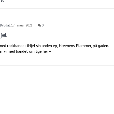
/10
 Dybdal
,
17. januar 2021
0
jel
 smed rockbandet iHjel sin anden ep, Hævnens Flammer, på gaden.
r vi med bandet om lige her –