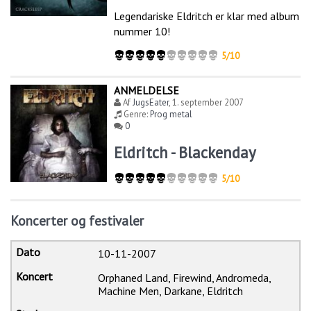
Legendariske Eldritch er klar med album
nummer 10!
5/10
ANMELDELSE
Af
JugsEater
,
1. september 2007
Genre:
Prog metal
0
Eldritch - Blackenday
5/10
Koncerter og festivaler
10-11-2007
Orphaned Land, Firewind, Andromeda,
Machine Men, Darkane, Eldritch