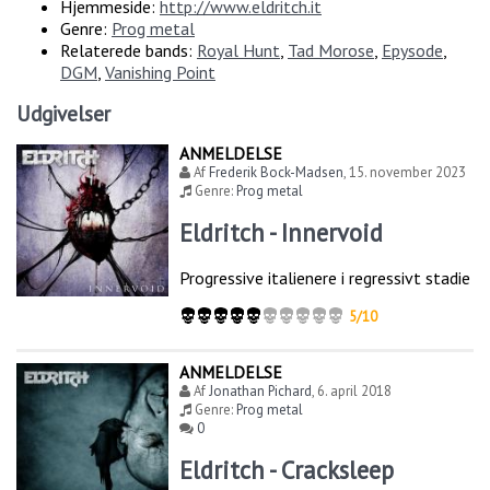
Hjemmeside:
http://www.eldritch.it
Genre:
Prog metal
Relaterede bands:
Royal Hunt
,
Tad Morose
,
Epysode
,
DGM
,
Vanishing Point
Udgivelser
ANMELDELSE
Af
Frederik Bock-Madsen
,
15. november 2023
Genre:
Prog metal
Eldritch - Innervoid
Progressive italienere i regressivt stadie
5/10
ANMELDELSE
Af
Jonathan Pichard
,
6. april 2018
Genre:
Prog metal
0
Eldritch - Cracksleep