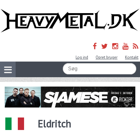
Log ind
Opret bruger
Kontakt
Eldritch