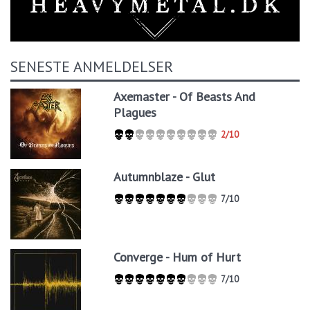
SENESTE ANMELDELSER
Axemaster - Of Beasts And
Plagues
2/10
Autumnblaze - Glut
7/10
Converge - Hum of Hurt
7/10