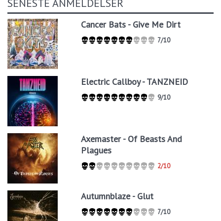
SENESTE ANMELDELSER
Cancer Bats - Give Me Dirt
7/10
Electric Callboy - TANZNEID
9/10
Axemaster - Of Beasts And
Plagues
2/10
Autumnblaze - Glut
7/10