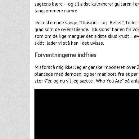
sagtens bære – og til sidst kulminerer guitaren i en
langsommere numre
De resterende sange, ”Illusions” og ”Belief”, fejl
grad som de ovenstående. ”Illusions” har en fin vo
som om de lige mangler det sidste skud krudt. I øvr
skidt, lader vi stå hen i det uvisse.
Forventningerne indfries
Misforstå mig ikke: Jeg er ganske imponeret over Z
plantede med demoen, og ser man bort fra et par 
stor 7’er, og nu vil jeg sætte ”Who You Are” på an