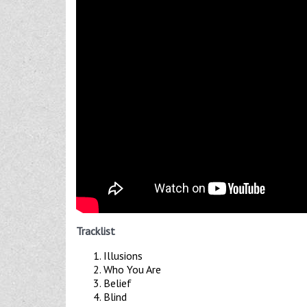
Tracklist
Illusions
Who You Are
Belief
Blind