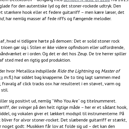
i glade for den autentiske lyd og det stoner-rockede udtryk. Den
t stærkere hook eller et federe guitarriff – men kære læser, det
nd
, har nemlig masser af fede riffs og fængende melodier.
 af, hvad vi tidligere hørte på demoen: Det er solid stoner rock
rioen gør sig i. Stilen er ikke videre opfindsom eller udfordrende,
åndværket er i orden. Og det er det hos Zeup. De tre herrer spiller
af sted med en rigtig god produktion.
 der hvor Metallica indspillede
Ride the Lightning
og
Master of
ra
m.fl.) har siddet bag knapperne. De to ting lagt sammen med
 fravalg af click tracks osv. har resulteret i en støvet, varm og
stil.
killer sig positivt ud, nemlig ”Who You Are” og titelnummeret.
riff, der svinger på den helt rigtige måde – her er et sådant hook,
iddel, og vokalen giver et lækkert modspil til instrumenterne. På
bliver for alvor stoner-rocket. Det slæbende guitarriff er stærkt,
ør noget godt: Musikken får lov at folde sig ud – det kan den