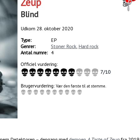
Zeup
Blind
Udkom
28. oktober 2020
Type:
EP
Genrer:
Stoner Rock
,
Hard rock
Antal numre:
4
Officiel vurdering:
7
/
10
Brugervurdering:
Vær den første til at stemme.
gennem Detektoren – dengang med
demoen
A Taste of Zeup
fra 2019.