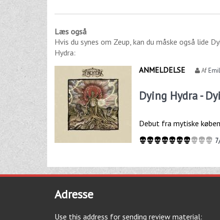
Læs også
Hvis du synes om
Zeup
, kan du måske også lide
Dy
Hydra
:
ANMELDELSE
Af
Emil
Dying Hydra - Dy
Debut fra mytiske købe
7
Adresse
Use this address for sending review material: