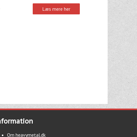
Læs mere her
nformation
Om heavymetal.dk