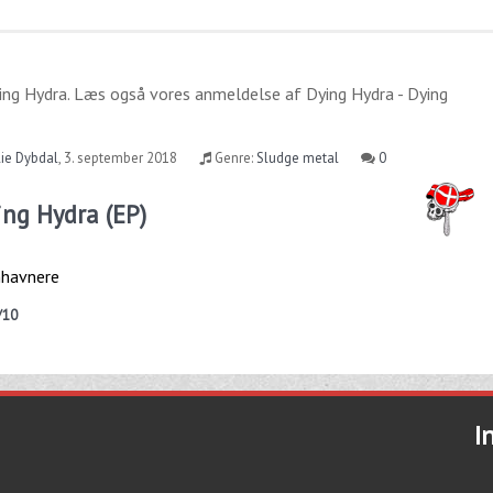
ing Hydra
. Læs også vores anmeldelse af
Dying Hydra - Dying
ie Dybdal
,
3. september 2018
Genre:
Sludge metal
0
ing Hydra (EP)
nhavnere
/10
I