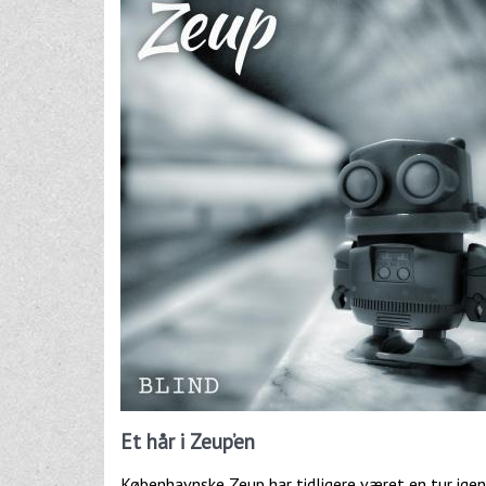
Et hår i Zeup’en
Københavnske Zeup har tidligere været en tur i