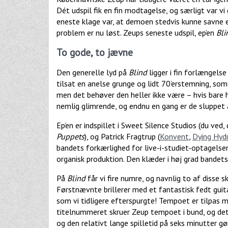
Dét udspil fik en fin modtagelse, og særligt var v
eneste klage var, at demoen stedvis kunne savne e
problem er nu løst. Zeups seneste udspil, ep’en
Bli
To gode, to jævne
Den generelle lyd på
Blind
ligger i fin forlængelse
tilsat en anelse grunge og lidt 70’erstemning, som t
men det behøver den heller ikke være – hvis bare h
nemlig glimrende, og endnu en gang er de sluppet 
Ep’en
er indspillet i Sweet Silence Studios (du ved,
Puppets
), og Patrick Fragtrup (
Konvent
,
Dying Hyd
bandets forkærlighed for live-i-studiet-optagelser,
organisk produktion. Den klæder i høj grad bandets 
På
Blind
får vi fire numre, og navnlig to af disse s
Førstnævnte brillerer med et fantastisk fedt guitar
som vi tidligere efterspurgte! Tempoet er tilpas m
titelnummeret skruer Zeup tempoet i bund, og det 
og den relativt lange spilletid på seks minutter g