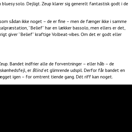
 bluesy solo. Dejligt. Zeup klarer sig generelt fantastisk godt i de
er som sådan ikke noget – de er fine – men de fænger ikke i samme
kalpræstation, ”Belief” har en lækker bassolo, men ellers er det,
igt giver ”Belief” kraftige Volbeat-vibes. Om det er godt eller
eup. Bandet indfrier alle de forventninger – eller håb – de
skønhedsfejl, er
Blind
et glimrende udspil. Derfor får bandet en
lægget igen – for omtrent tiende gang. Dét riff kan noget.