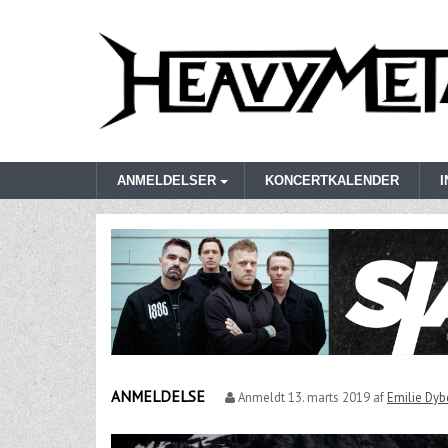
ANMELDELSER
KONCERTKALENDER
ANMELDELSE
Anmeldt
13. marts 2019
af
Emilie Dyb