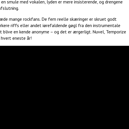
en smule med vokalen, lyden er mere insisterende, og drengene
fslutning.
 glæde mange rockfans. De fem reelle skæringer er skruet godt
kere riffs eller andet iørefaldende gøgl fra den instrumentale
at blive en kende anonyme – og det er ærgerligt. Nuvel, Temporize
 hvert eneste år!