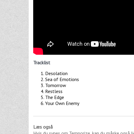
Tracklist
Desolation
Sea of Emotions
Tomorrow
Restless
The Edge
Your Own Enemy
Læs også
Hvis du synes om
Temporize
, kan du måske også l