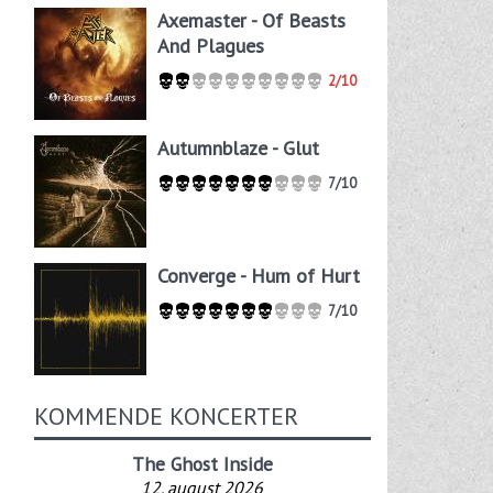
Axemaster - Of Beasts
And Plagues
2/10
Autumnblaze - Glut
7/10
Converge - Hum of Hurt
7/10
KOMMENDE KONCERTER
The Ghost Inside
12. august 2026