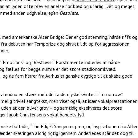
ar, at lyden ofte blev en anelse for blød og ufarlig. Dét og meget
ar med anden udgivelse, ep’en
Desolate
.
til med amerikanske Alter Bridge: Der er god stemning, hårde riffs og
 fra debuten har Temporize dog skruet lidt op for aggressionen,
nger.
 of Emotions” og ”Restless”: Førstnævnte indledes af hårde
, og fælles for begge numre er det store stadionomkvæd.
 og de fem herrer fra Aarhus er ganske dygtige til at skabe gode
r vi endnu en stærk melodi fra den jyske kvintet: ”Tomorrow”.
mmelig triviel sangtekst, men viser også, at især vokalpræstationen
 uden at den bliver grov – og samtidig eksekveres det store
ger Jacob Christensens vokal bandets lyd.
oriske ballade, ”The Edge”. Sangen er pæn, og inspirationen fra Alter
ænder skæringen aldrig rigtig igennem. Anderledes står det dog til