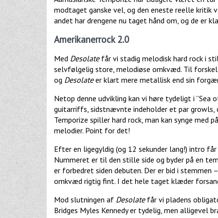
modtaget ganske vel, og den eneste reelle kritik v
andet har drengene nu taget hånd om, og de er kl
Amerikanerrock 2.0
Med
Desolate
får vi stadig melodisk hard rock i s
selvfølgelig store, melodiøse omkvæd. Til forskel
og
Desolate
er klart mere metallisk end sin forgæ
Netop denne udvikling kan vi høre tydeligt i ”Sea
guitarriffs, sidstnævnte indeholder et par growls
Temporize spiller hard rock, man kan synge med på,
melodier. Point for det!
Efter en ligegyldig (og 12 sekunder lang!) intro få
Nummeret er til den stille side og byder på en te
er forbedret siden debuten. Der er bid i stemmen –
omkvæd rigtig fint. I det hele taget klæder forsan
Mod slutningen af
Desolate
får vi pladens obligat
Bridges Myles Kennedy er tydelig, men alligevel br