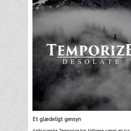
Et glædeligt gensyn
Aarhusianske Temporize har tidligere været en 