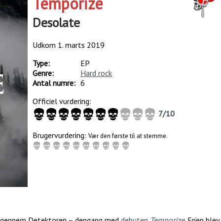
Temporize
Desolate
Udkom
1. marts 2019
Type:
EP
Genre:
Hard rock
Antal numre:
6
Officiel vurdering:
7
/
10
Brugervurdering:
Vær den første til at stemme.
tur gennem Detektoren – dengang med
debuten
Temporize
. Ep’en blev