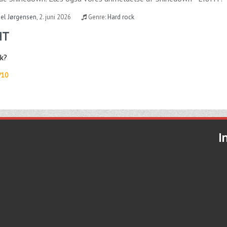
iel Jørgensen
,
2. juni 2026
Genre:
Hard rock
HT
ik?
/10
I