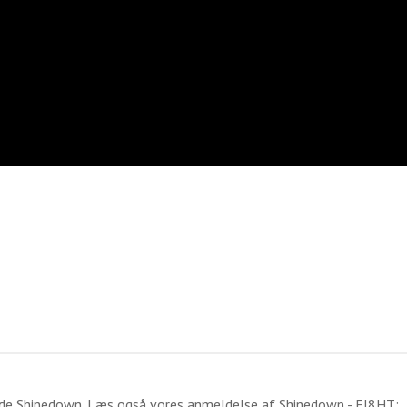
ide
Shinedown
. Læs også vores anmeldelse af
Shinedown - EI8HT
: