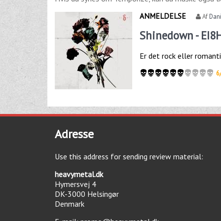
ANMELDELSE
Af
Dan
Shinedown - EI8
Er det rock eller romant
6
Adresse
Use this address for sending review material:
heavymetal.dk
Hymersvej 4
DK-3000
Helsingør
Denmark