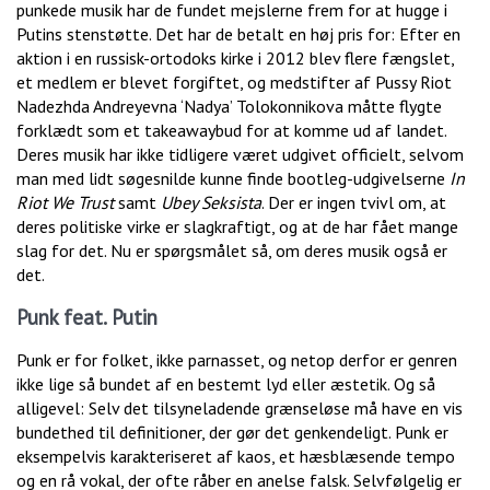
punkede musik har de fundet mejslerne frem for at hugge i
Putins stenstøtte. Det har de betalt en høj pris for: Efter en
aktion i en russisk-ortodoks kirke i 2012 blev flere fængslet,
et medlem er blevet forgiftet, og medstifter af Pussy Riot
Nadezhda Andreyevna ‘Nadya’ Tolokonnikova måtte flygte
forklædt som et takeawaybud for at komme ud af landet.
Deres musik har ikke tidligere været udgivet officielt, selvom
man med lidt søgesnilde kunne finde bootleg-udgivelserne
In
Riot We Trust
samt
Ubey Seksista
. Der er ingen tvivl om, at
deres politiske virke er slagkraftigt, og at de har fået mange
slag for det. Nu er spørgsmålet så, om deres musik også er
det.
Punk feat. Putin
Punk er for folket, ikke parnasset, og netop derfor er genren
ikke lige så bundet af en bestemt lyd eller æstetik. Og så
alligevel: Selv det tilsyneladende grænseløse må have en vis
bundethed til definitioner, der gør det genkendeligt. Punk er
eksempelvis karakteriseret af kaos, et hæsblæsende tempo
og en rå vokal, der ofte råber en anelse falsk. Selvfølgelig er