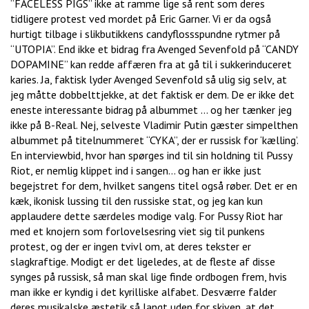
“FACELESS PIGS” ikke at ramme lige så rent som deres
tidligere protest ved mordet på Eric Garner. Vi er da også
hurtigt tilbage i slikbutikkens candyflossspundne rytmer på
“UTOPIA”. End ikke et bidrag fra Avenged Sevenfold på “CANDY
DOPAMINE” kan redde affæren fra at gå til i sukkerinduceret
karies. Ja, faktisk lyder Avenged Sevenfold så ulig sig selv, at
jeg måtte dobbelttjekke, at det faktisk er dem. De er ikke det
eneste interessante bidrag på albummet … og her tænker jeg
ikke på B-Real. Nej, selveste Vladimir Putin gæster simpelthen
albummet på titelnummeret “CYKA”, der er russisk for ‘kælling’.
En interviewbid, hvor han spørges ind til sin holdning til Pussy
Riot, er nemlig klippet ind i sangen… og han er ikke just
begejstret for dem, hvilket sangens titel også røber. Det er en
kæk, ikonisk lussing til den russiske stat, og jeg kan kun
applaudere dette særdeles modige valg. For Pussy Riot har
med et knojern som forlovelsesring viet sig til punkens
protest, og der er ingen tvivl om, at deres tekster er
slagkraftige. Modigt er det ligeledes, at de fleste af disse
synges på russisk, så man skal lige finde ordbogen frem, hvis
man ikke er kyndig i det kyrilliske alfabet. Desværre falder
deres musikalske æstetik så langt uden for skiven, at det