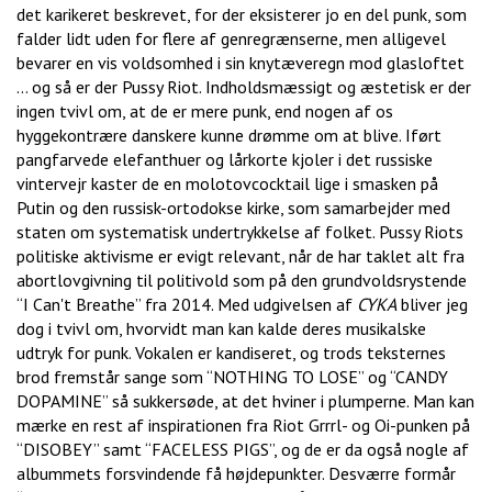
det karikeret beskrevet, for der eksisterer jo en del punk, som
falder lidt uden for flere af genregrænserne, men alligevel
bevarer en vis voldsomhed i sin knytæveregn mod glasloftet
… og så er der Pussy Riot. Indholdsmæssigt og æstetisk er der
ingen tvivl om, at de er mere punk, end nogen af os
hyggekontrære danskere kunne drømme om at blive. Iført
pangfarvede elefanthuer og lårkorte kjoler i det russiske
vintervejr kaster de en molotovcocktail lige i smasken på
Putin og den russisk-ortodokse kirke, som samarbejder med
staten om systematisk undertrykkelse af folket. Pussy Riots
politiske aktivisme er evigt relevant, når de har taklet alt fra
abortlovgivning til politivold som på den grundvoldsrystende
“I Can't Breathe” fra 2014. Med udgivelsen af
CYKA
bliver jeg
dog i tvivl om, hvorvidt man kan kalde deres musikalske
udtryk for punk. Vokalen er kandiseret, og trods teksternes
brod fremstår sange som “NOTHING TO LOSE” og “CANDY
DOPAMINE” så sukkersøde, at det hviner i plumperne. Man kan
mærke en rest af inspirationen fra Riot Grrrl- og Oi-punken på
“DISOBEY” samt “FACELESS PIGS”, og de er da også nogle af
albummets forsvindende få højdepunkter. Desværre formår