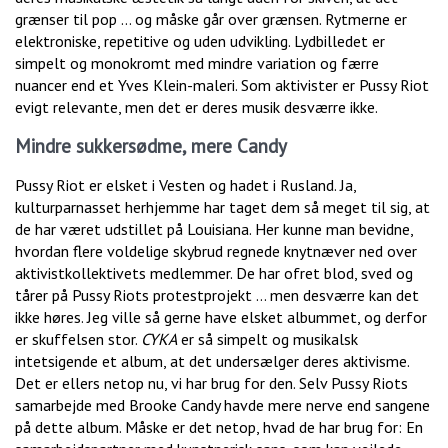
grænser til pop … og måske går over grænsen. Rytmerne er
elektroniske, repetitive og uden udvikling. Lydbilledet er
simpelt og monokromt med mindre variation og færre
nuancer end et Yves Klein-maleri. Som aktivister er Pussy Riot
evigt relevante, men det er deres musik desværre ikke.
Mindre sukkersødme, mere Candy
Pussy Riot er elsket i Vesten og hadet i Rusland. Ja,
kulturparnasset herhjemme har taget dem så meget til sig, at
de har været udstillet på Louisiana. Her kunne man bevidne,
hvordan flere voldelige skybrud regnede knytnæver ned over
aktivistkollektivets medlemmer. De har ofret blod, sved og
tårer på Pussy Riots protestprojekt … men desværre kan det
ikke høres. Jeg ville så gerne have elsket albummet, og derfor
er skuffelsen stor.
CYKA
er så simpelt og musikalsk
intetsigende et album, at det undersælger deres aktivisme.
Det er ellers netop nu, vi har brug for den. Selv Pussy Riots
samarbejde med Brooke Candy havde mere nerve end sangene
på dette album. Måske er det netop, hvad de har brug for: En