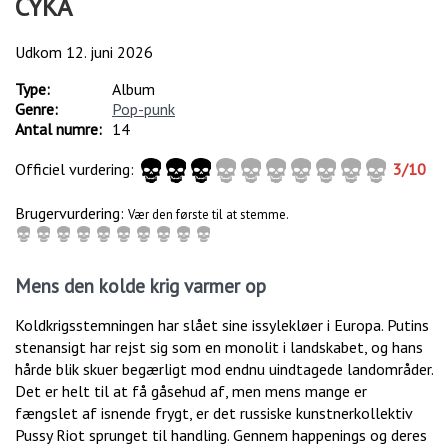
CYKA
Udkom
12. juni 2026
Type:
Album
Genre:
Pop-punk
Antal numre:
14
Officiel vurdering:
3
/
10
Brugervurdering:
Vær den første til at stemme.
Mens den kolde krig varmer op
Koldkrigsstemningen har slået sine issylekløer i Europa. Putins
stenansigt har rejst sig som en monolit i landskabet, og hans
hårde blik skuer begærligt mod endnu uindtagede landområder.
Det er helt til at få gåsehud af, men mens mange er
fængslet af isnende frygt, er det russiske kunstnerkollektiv
Pussy Riot sprunget til handling. Gennem happenings og deres