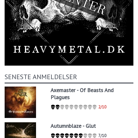
SENESTE ANMELDELSER
Axemaster - Of Beasts And
Plagues
2/10
Autumnblaze - Glut
7/10