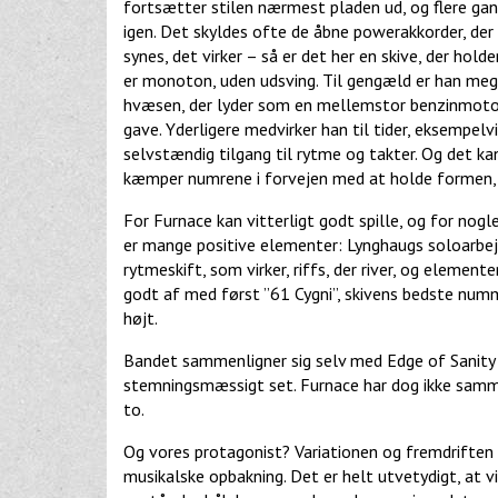
fortsætter stilen nærmest pladen ud, og flere ga
igen. Det skyldes ofte de åbne powerakkorder, der l
synes, det virker – så er det her en skive, der ho
er monoton, uden udsving. Til gengæld er han meget
hvæsen, der lyder som en mellemstor benzinmotor
gave. Yderligere medvirker han til tider, eksempelvi
selvstændig tilgang til rytme og takter. Og det k
kæmper numrene i forvejen med at holde formen, og
For Furnace kan vitterligt godt spille, og for nogl
er mange positive elementer: Lynghaugs soloarbejd
rytmeskift, som virker, riffs, der river, og element
godt af med først ”61 Cygni”, skivens bedste numme
højt.
Bandet sammenligner sig selv med Edge of Sanity og
stemningsmæssigt set. Furnace har dog ikke samm
to.
Og vores protagonist? Variationen og fremdriften 
musikalske opbakning. Det er helt utvetydigt, at vi