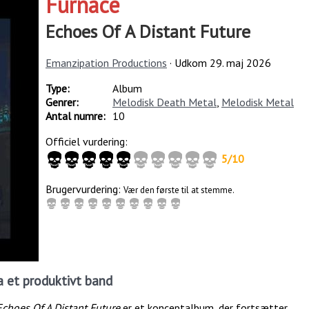
Furnace
Echoes Of A Distant Future
Emanzipation Productions
· Udkom
29. maj 2026
Type:
Album
Genrer:
Melodisk Death Metal
,
Melodisk Metal
Antal numre:
10
Officiel vurdering:
5
/
10
Brugervurdering:
Vær den første til at stemme.
a et produktivt band
Echoes Of A Distant Future
er et konceptalbum, der fortsætter