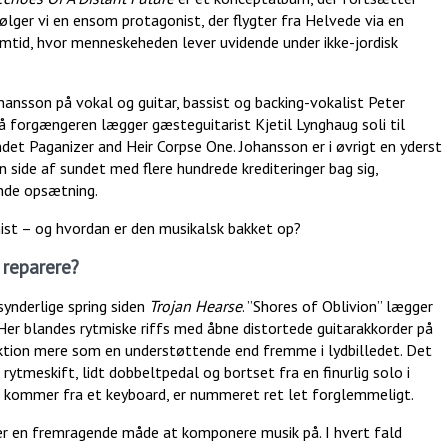
ølger vi en ensom protagonist, der flygter fra Helvede via en
emtid, hvor menneskeheden lever uvidende under ikke-jordisk
ansson på vokal og guitar, bassist og backing-vokalist Peter
forgængeren lægger gæsteguitarist Kjetil Lynghaug soli til
et Paganizer and Heir Corpse One. Johansson er i øvrigt en yderst
 side af sundet med flere hundrede krediteringer bag sig,
ende opsætning.
st – og hvordan er den musikalsk bakket op?
å reparere?
synderlige spring siden
Trojan Hearse
. ”Shores of Oblivion” lægger
Her blandes rytmiske riffs med åbne distortede guitarakkorder på
on mere som en understøttende end fremme i lydbilledet. Det
ytmeskift, lidt dobbeltpedal og bortset fra en finurlig solo i
e kommer fra et keyboard, er nummeret ret let forglemmeligt.
t er en fremragende måde at komponere musik på. I hvert fald