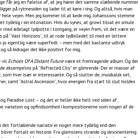
nge får jeg en følelse af, at jeg hører det samme slæbende numme
igger på rytmesiden og lader til at køre i ring. Og altså, hvis man
lder hele vejen. Men jeg kommer til at kede mig. Johanssons stemme
 tydelig i sin intonation. Hvis du synes, at growl tilsat en smule
 med ødelagt lydpotte i tomgang, er vejen frem, vil det være en
s på ”Vast Horizons”, til at rode lydbilledet til med en lettere
an jo egentlig være superfedt – men med det bastante udtryk
 så bidrager det ikke positivt for mig.
e vil
Echoes Of A Distant Future
være et fremragende album. Og de
e eksempelvis på ”Refracted City” er glimrende. Der er masser af
er, som hver især er interessante. Og så slutter de, musikalsk set,
r, samt ”Astral Ascension”, hvor energien fra start til slut holdes
 Paradise Lost – og det er heller ikke helt ved siden af,
e variation og opfindsomhed i kompositionerne som nogen af de
i det fortløbende narrativ er noget mere tydelig end den
 bliver fortalt en historie. Fra glemslens strande og desorientering