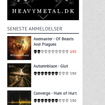
SENESTE ANMELDELSER
Axemaster - Of Beasts
And Plagues
2/10
Autumnblaze - Glut
7/10
Converge - Hum of Hurt
7/10