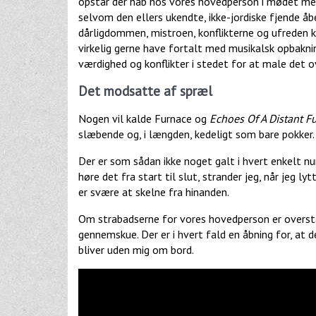
opstår der håb hos vores hovedperson i mødet m
selvom den ellers ukendte, ikke-jordiske fjende åbe
dårligdommen, mistroen, konflikterne og ufreden k
virkelig gerne have fortalt med musikalsk opbakni
værdighed og konflikter i stedet for at male de
Det modsatte af spræl
Nogen vil kalde Furnace og
Echoes Of A Distant F
slæbende og, i længden, kedeligt som bare pokker.
Der er som sådan ikke noget galt i hvert enkelt 
høre det fra start til slut, strander jeg, når jeg ly
er svære at skelne fra hinanden.
Om strabadserne for vores hovedperson er overstået
gennemskue. Der er i hvert fald en åbning for, at d
bliver uden mig om bord.