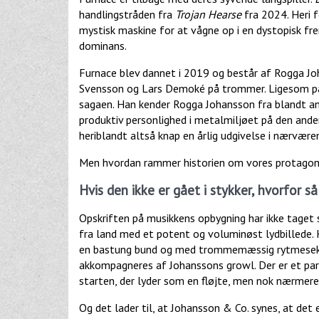
handlingstråden fra
Trojan Hearse
fra 2024. Heri f
mystisk maskine for at vågne op i en dystopisk fr
dominans.
Furnace blev dannet i 2019 og består af Rogga Joh
Svensson og Lars Demoké på trommer. Ligesom på 
sagaen. Han kender Rogga Johansson fra blandt and
produktiv personlighed i metalmiljøet på den anden
heriblandt altså knap en årlig udgivelse i nærvær
Men hvordan rammer historien om vores protagoni
Hvis den ikke er gået i stykker, hvorfor s
Opskriften på musikkens opbygning har ikke taget 
fra land med et potent og voluminøst lydbillede. 
en bastung bund og med trommemæssig rytmesekti
akkompagneres af Johanssons growl. Der er et par r
starten, der lyder som en fløjte, men nok nærmer
Og det lader til, at Johansson & Co. synes, at de