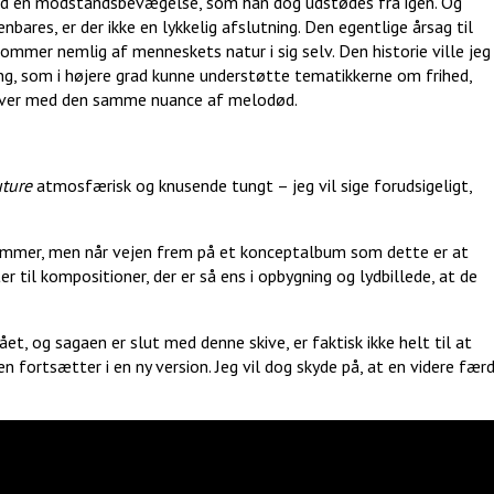
ed en modstandsbevægelse, som han dog udstødes fra igen. Og
nbares, er der ikke en lykkelig afslutning. Den egentlige årsag til
ommer nemlig af menneskets natur i sig selv. Den historie ville jeg
ng, som i højere grad kunne understøtte tematikkerne om frihed,
t over med den samme nuance af melodød.
uture
atmosfærisk og knusende tungt – jeg vil sige forudsigeligt,
nummer, men når vejen frem på et konceptalbum som dette er at
tter til kompositioner, der er så ens i opbygning og lydbillede, at de
, og sagaen er slut med denne skive, er faktisk ikke helt til at
en fortsætter i en ny version. Jeg vil dog skyde på, at en videre fær