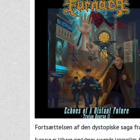
Fortsættelsen af den dystopiske saga fr
Furnace er tilbage med deres syvende langspiller.