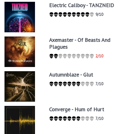
Electric Callboy - TANZNEID
9/10
Axemaster - Of Beasts And
Plagues
2/10
Autumnblaze - Glut
7/10
Converge - Hum of Hurt
7/10