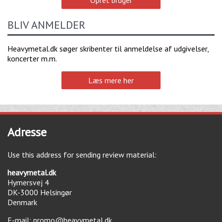
Opret bruger
BLIV ANMELDER
Heavymetal.dk søger skribenter til anmeldelse af udgivelser,
koncerter m.m.
Læs mere her
Adresse
Use this address for sending review material:
heavymetal.dk
Hymersvej 4
DK-3000
Helsingør
Denmark
E-mail:
promo@heavymetal.dk