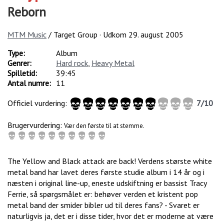
Reborn
MTM Music
/ Target Group · Udkom
29. august 2005
Type:
Album
Genrer:
Hard rock
,
Heavy Metal
Spilletid:
39:45
Antal numre:
11
Officiel vurdering:
7
/
10
Brugervurdering:
Vær den første til at stemme.
The Yellow and Black attack are back! Verdens største white
metal band har lavet deres første studie album i 14 år og i
næsten i original line-up, eneste udskiftning er bassist Tracy
Ferrie, så spørgsmålet er: behøver verden et kristent pop
metal band der smider bibler ud til deres fans? - Svaret er
naturligvis ja, det er i disse tider, hvor det er moderne at være