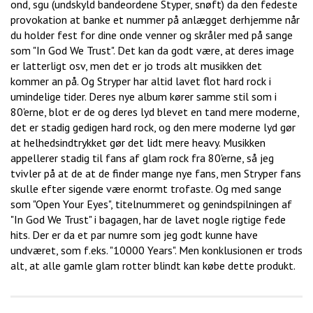
ond, sgu (undskyld bandeordene Styper, snøft) da den fedeste
provokation at banke et nummer på anlægget derhjemme når
du holder fest for dine onde venner og skråler med på sange
som "In God We Trust". Det kan da godt være, at deres image
er latterligt osv, men det er jo trods alt musikken det
kommer an på. Og Stryper har altid lavet flot hard rock i
umindelige tider. Deres nye album kører samme stil som i
80'erne, blot er de og deres lyd blevet en tand mere moderne,
det er stadig gedigen hard rock, og den mere moderne lyd gør
at helhedsindtrykket gør det lidt mere heavy. Musikken
appellerer stadig til fans af glam rock fra 80'erne, så jeg
tvivler på at de at de finder mange nye fans, men Stryper fans
skulle efter sigende være enormt trofaste. Og med sange
som "Open Your Eyes", titelnummeret og genindspilningen af
"In God We Trust" i bagagen, har de lavet nogle rigtige fede
hits. Der er da et par numre som jeg godt kunne have
undværet, som f.eks. "10000 Years". Men konklusionen er trods
alt, at alle gamle glam rotter blindt kan købe dette produkt.