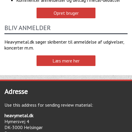
Opret bruger
BLIV ANMELDER
Heavymetal.dk søger skribenter til anmeldelse af udgivelser,
koncerter m.m.
Læs mere her
Adresse
Use this address for sending review material:
heavymetal.dk
Hymersvej 4
DK-3000
Helsingør