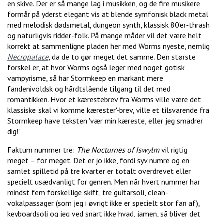
en skive. Der er så mange lag i musikken, og de fire musikere
formår på yderst elegant vis at blende symfonisk black metal
med melodisk dødsmetal, dungeon synth, klassisk 80’er-thrash
og naturligvis ridder-folk. På mange måder vil det være helt
korrekt at sammenligne pladen her med Worms nyeste, nemlig
Necropalace
, da de to gør meget det samme. Den største
forskel er, at hvor Worms også leger med noget gotisk
vampyrisme, så har Stormkeep en markant mere
fandenivoldsk og hårdtslående tilgang til det med
romantikken. Hvor et kærestebrev fra Worms ville være det
klassiske 'skal vi komme kærester'-brev, ville et tilsvarende fra
Stormkeep have teksten 'vær min kæreste, eller jeg smadrer
dig!'
Faktum nummer tre:
The Nocturnes of Iswylm
vil rigtig
meget – for meget. Det er jo ikke, fordi syv numre og en
samlet spilletid på tre kvarter er totalt overdrevet eller
specielt usædvanligt for genren. Men når hvert nummer har
mindst fem forskellige skift, tre guitarsoli, clean-
vokalpassager (som jeg i øvrigt ikke er specielt stor fan af),
keyboardsoli og jeg ved snart ikke hvad, jamen, så bliver det