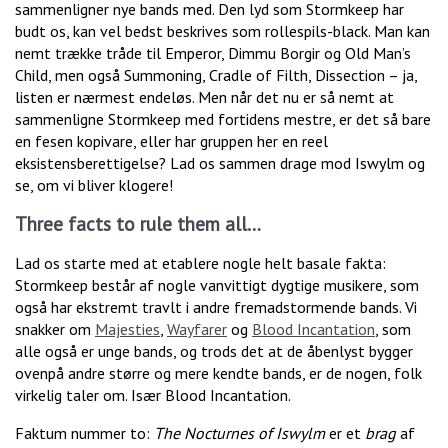
sammenligner nye bands med. Den lyd som Stormkeep har
budt os, kan vel bedst beskrives som rollespils-black. Man kan
nemt trække tråde til Emperor, Dimmu Borgir og Old Man’s
Child, men også Summoning, Cradle of Filth, Dissection – ja,
listen er nærmest endeløs. Men når det nu er så nemt at
sammenligne Stormkeep med fortidens mestre, er det så bare
en fesen kopivare, eller har gruppen her en reel
eksistensberettigelse? Lad os sammen drage mod Iswylm og
se, om vi bliver klogere!
Three facts to rule them all…
Lad os starte med at etablere nogle helt basale fakta:
Stormkeep består af nogle vanvittigt dygtige musikere, som
også har ekstremt travlt i andre fremadstormende bands. Vi
snakker om
Majesties
,
Wayfarer
og
Blood Incantation
, som
alle også er unge bands, og trods det at de åbenlyst bygger
ovenpå andre større og mere kendte bands, er de nogen, folk
virkelig taler om. Især Blood Incantation.
Faktum nummer to:
The Nocturnes of Iswylm
er et
brag
af