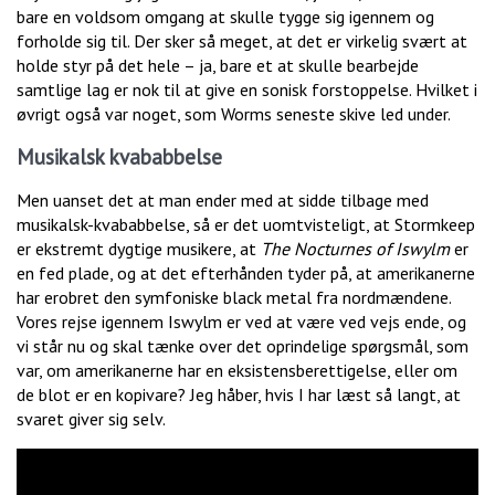
bare en voldsom omgang at skulle tygge sig igennem og
forholde sig til. Der sker så meget, at det er virkelig svært at
holde styr på det hele – ja, bare et at skulle bearbejde
samtlige lag er nok til at give en sonisk forstoppelse. Hvilket i
øvrigt også var noget, som Worms seneste skive led under.
Musikalsk kvababbelse
Men uanset det at man ender med at sidde tilbage med
musikalsk-kvababbelse, så er det uomtvisteligt, at Stormkeep
er ekstremt dygtige musikere, at
The Nocturnes of Iswylm
er
en fed plade, og at det efterhånden tyder på, at amerikanerne
har erobret den symfoniske black metal fra nordmændene.
Vores rejse igennem Iswylm er ved at være ved vejs ende, og
vi står nu og skal tænke over det oprindelige spørgsmål, som
var, om amerikanerne har en eksistensberettigelse, eller om
de blot er en kopivare? Jeg håber, hvis I har læst så langt, at
svaret giver sig selv.