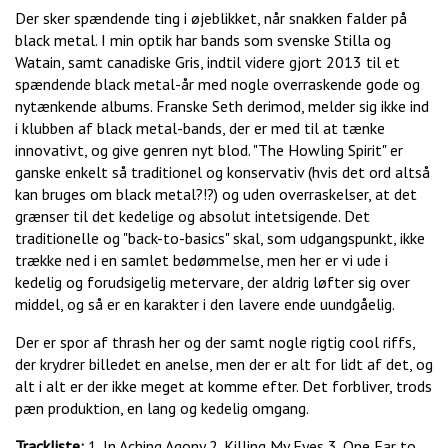
Der sker spændende ting i øjeblikket, når snakken falder på
black metal. I min optik har bands som svenske Stilla og
Watain, samt canadiske Gris, indtil videre gjort 2013 til et
spændende black metal-år med nogle overraskende gode og
nytænkende albums. Franske Seth derimod, melder sig ikke ind
i klubben af black metal-bands, der er med til at tænke
innovativt, og give genren nyt blod. "The Howling Spirit" er
ganske enkelt så traditionel og konservativ (hvis det ord altså
kan bruges om black metal?!?) og uden overraskelser, at det
grænser til det kedelige og absolut intetsigende. Det
traditionelle og "back-to-basics" skal, som udgangspunkt, ikke
trække ned i en samlet bedømmelse, men her er vi ude i
kedelig og forudsigelig metervare, der aldrig løfter sig over
middel, og så er en karakter i den lavere ende uundgåelig.
Der er spor af thrash her og der samt nogle rigtig cool riffs,
der krydrer billedet en anelse, men der er alt for lidt af det, og
alt i alt er der ikke meget at komme efter. Det forbliver, trods
pæn produktion, en lang og kedelig omgang.
Trackliste:
1. In Aching Agony 2. Killing My Eyes 3. One Ear to