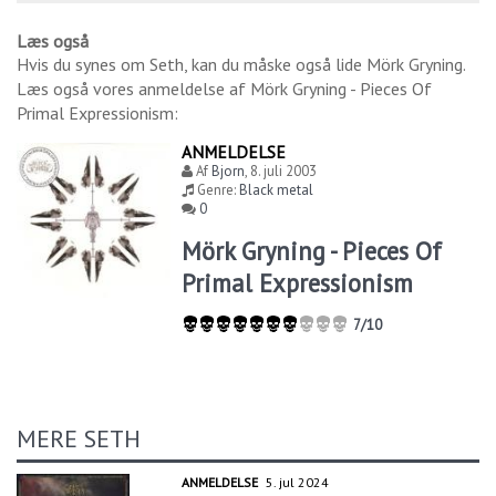
Læs også
Hvis du synes om
Seth
, kan du måske også lide
Mörk Gryning
.
Læs også vores anmeldelse af
Mörk Gryning - Pieces Of
Primal Expressionism
:
ANMELDELSE
Af
Bjorn
,
8. juli 2003
Genre:
Black metal
0
Mörk Gryning - Pieces Of
Primal Expressionism
7/10
MERE SETH
ANMELDELSE
5. jul 2024