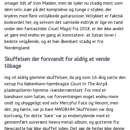
smager lidt af Iron Maiden, men de lyder nu stadig mest som
dem selv, især på det komplekse og tunge c-stykke, der
krydres med flere vellykkede guitarsoloer. Vellykket er faktisk
kodeordet her, og selvom det samlede indtryk er lige en tand
under den fantastiske
Cruel Magic
fra 2018, er der ikke andet
at gøre end endnu en gang at konstatere: at Satan lever i
bedste velgående, og at han åbenbart stadig er fra
Nordengland.
Skuffelsen der forsvandt for aldrig at vende
tilbage
Jeg vil aldrig glemme skuffelsen, da jeg som 16-årig satte den
netop fra København hjembragte
Court In The Act
på
pladespilleren hjemme i kælderværelset. For med et
bandnavn som Satan, var forventningen noget endnu mere
ondt og uhyggeligt end selv Mercyful Fate og Venom, men
det, jeg hørte, var jo bare NWOBHM. Skuffelsen var dog
kortvarig, for dette ”bare” var jo ensbetydende med et
gennemført suverænt heavy metal-album, og gutterne fra
Newcastle har ikke skuffet siden. Det gør de heller ikke denne