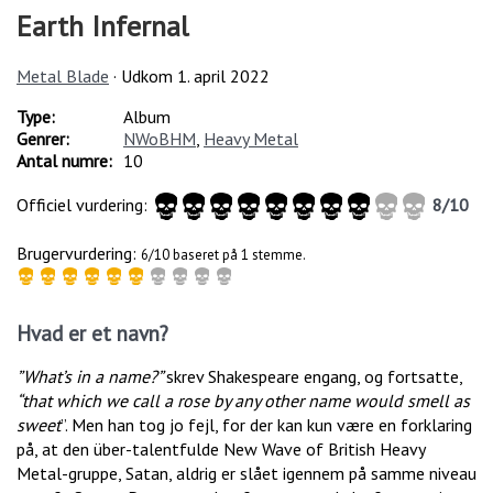
Earth Infernal
Metal Blade
· Udkom
1. april 2022
Type:
Album
Genrer:
NWoBHM
,
Heavy Metal
Antal numre:
10
Officiel vurdering:
8
/
10
Brugervurdering:
6/10 baseret på 1 stemme.
Hvad er et navn?
”What’s in a name?”
skrev Shakespeare engang, og fortsatte,
“that which we call a rose by any other name would smell as
sweet
”. Men han tog jo fejl, for der kan kun være en forklaring
på, at den über-talentfulde New Wave of British Heavy
Metal-gruppe, Satan, aldrig er slået igennem på samme niveau