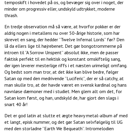
temposkift i hovedet på os, og bevæger sig over i noget, der
minder om progressiv eller, undskyld udtrykket, moderne
thrash.
En tredje observation må så være, at hvorfor pokker er der
aldrig nogen i metallens nu over 50-årige historie, som har
skrevet en sang, der hedder ”Twelve Infernal Lords” før? Den
lå da ellers lige til højrebenet. Det gør bongotrommerne på
introen til ”A Sorrow Unspent” absolut ikke, men de passer
faktisk perfekt til en hektisk og konstant omskiftelig sang,
der igen leverer mesterlige riffs i et næsten urimeligt omfang.
Og bedst som man tror, at det ikke kan blive bedre, følger
Satan op med den medrivende ”Luciferic”, der er så catchy, at
man skulle tro, at der havde været en svensk kardinal og hans
navnløse dæmoner med i studiet. Men glem alt om det, for
Satan kom først, og han, undskyld de, har gjort den slags i
snart 40 år!
Det er god latin at slutte et ægte heavy metal-album af med
et langt, episk nummer, og det gør Satan selvfølgelig til UG
med den storladne ”Earth We Bequeath”. Intromelodien