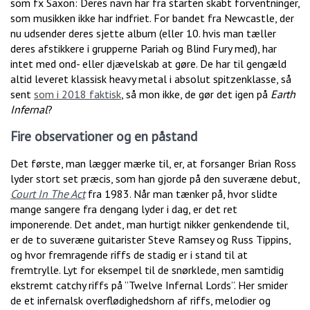
som fx Saxon: Deres navn har fra starten skabt forventninger,
som musikken ikke har indfriet. For bandet fra Newcastle, der
nu udsender deres sjette album (eller 10. hvis man tæller
deres afstikkere i grupperne Pariah og Blind Fury med), har
intet med ond- eller djævelskab at gøre. De har til gengæld
altid leveret klassisk heavy metal i absolut spitzenklasse, så
sent
som i 2018 faktisk
, så mon ikke, de gør det igen på
Earth
Infernal
?
Fire observationer og en påstand
Det første, man lægger mærke til, er, at forsanger Brian Ross
lyder stort set præcis, som han gjorde på den suveræne debut,
Court In The Act
fra 1983. Når man tænker på, hvor slidte
mange sangere fra dengang lyder i dag, er det ret
imponerende. Det andet, man hurtigt nikker genkendende til,
er de to suveræne guitarister Steve Ramsey og Russ Tippins,
og hvor fremragende riffs de stadig er i stand til at
fremtrylle. Lyt for eksempel til de snørklede, men samtidig
ekstremt catchy riffs på ”Twelve Infernal Lords”. Her smider
de et infernalsk overflødighedshorn af riffs, melodier og