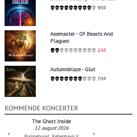
9/10
Axemaster - Of Beasts And
Plagues
2/10
Autumnblaze - Glut
7/10
KOMMENDE KONCERTER
The Ghost Inside
12. august 2026
«
»
Pumpehuset, København V