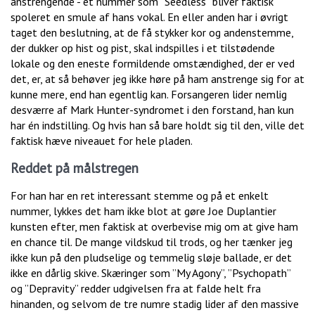
anstrengende - et nummer som ”Seedless” bliver faktisk
spoleret en smule af hans vokal. En eller anden har i øvrigt
taget den beslutning, at de få stykker kor og andenstemme,
der dukker op hist og pist, skal indspilles i et tilstødende
lokale og den eneste formildende omstændighed, der er ved
det, er, at så behøver jeg ikke høre på ham anstrenge sig for at
kunne mere, end han egentlig kan. Forsangeren lider nemlig
desværre af Mark Hunter-syndromet i den forstand, han kun
har én indstilling. Og hvis han så bare holdt sig til den, ville det
faktisk hæve niveauet for hele pladen.
Reddet på målstregen
For han har en ret interessant stemme og på et enkelt
nummer, lykkes det ham ikke blot at gøre Joe Duplantier
kunsten efter, men faktisk at overbevise mig om at give ham
en chance til. De mange vildskud til trods, og her tænker jeg
ikke kun på den pludselige og temmelig sløje ballade, er det
ikke en dårlig skive. Skæringer som ”My Agony”, ”Psychopath”
og ”Depravity” redder udgivelsen fra at falde helt fra
hinanden, og selvom de tre numre stadig lider af den massive