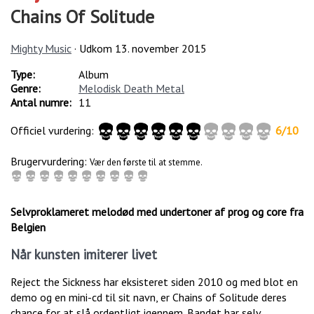
Chains Of Solitude
Mighty Music
· Udkom
13. november 2015
Type:
Album
Genre:
Melodisk Death Metal
Antal numre:
11
Officiel vurdering:
6
/
10
Brugervurdering:
Vær den første til at stemme.
Selvproklameret melodød med undertoner af prog og core fra
Belgien
Når kunsten imiterer livet
Reject the Sickness har eksisteret siden 2010 og med blot en
demo og en mini-cd til sit navn, er Chains of Solitude deres
chance for at slå ordentligt igennem. Bandet har selv