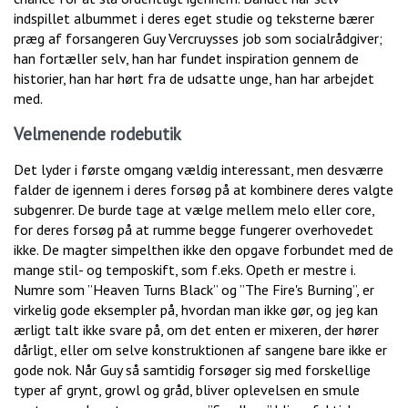
indspillet albummet i deres eget studie og teksterne bærer
præg af forsangeren Guy Vercruysses job som socialrådgiver;
han fortæller selv, han har fundet inspiration gennem de
historier, han har hørt fra de udsatte unge, han har arbejdet
med.
Velmenende rodebutik
Det lyder i første omgang vældig interessant, men desværre
falder de igennem i deres forsøg på at kombinere deres valgte
subgenrer. De burde tage at vælge mellem melo eller core,
for deres forsøg på at rumme begge fungerer overhovedet
ikke. De magter simpelthen ikke den opgave forbundet med de
mange stil- og temposkift, som f.eks. Opeth er mestre i.
Numre som ”Heaven Turns Black” og ”The Fire's Burning”, er
virkelig gode eksempler på, hvordan man ikke gør, og jeg kan
ærligt talt ikke svare på, om det enten er mixeren, der hører
dårligt, eller om selve konstruktionen af sangene bare ikke er
gode nok. Når Guy så samtidig forsøger sig med forskellige
typer af grynt, growl og gråd, bliver oplevelsen en smule