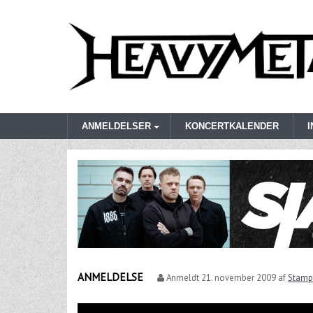
ANMELDELSER
KONCERTKALENDER
ANMELDELSE
Anmeldt
21. november 2009
af
Stamp