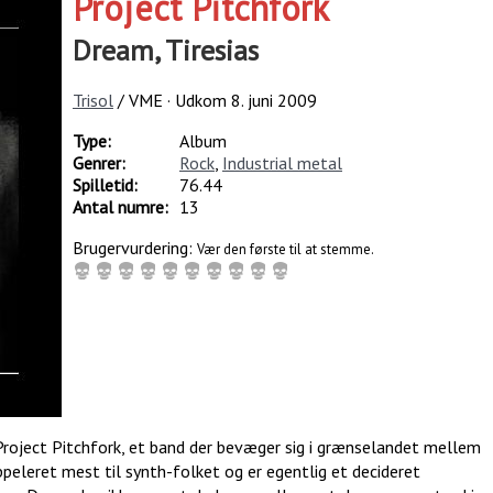
Project Pitchfork
Dream, Tiresias
Trisol
/ VME · Udkom
8. juni 2009
Type:
Album
Genrer:
Rock
,
Industrial metal
Spilletid:
76.44
Antal numre:
13
Brugervurdering:
Vær den første til at stemme.
 Project Pitchfork, et band der bevæger sig i grænselandet mellem
peleret mest til synth-folket og er egentlig et decideret