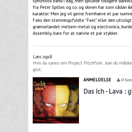
synthrock band i dag, men spillede tidligere dark
fra Peter Spilles og co. og skiven har som sådan ik
karakter. Men jeg vil gerne fremhæve et par numre,
f.eks den stemningsfyldte "Feel" eller den utroligt
grænselandet mellem metal og electronica, burde d
Assembly, bare for at nævne et par stykker.
Læs også
Hvis du synes om
Project Pitchfork
, kan du måske
glut
:
ANMELDELSE
Af
Keit
Das Ich - Lava : g