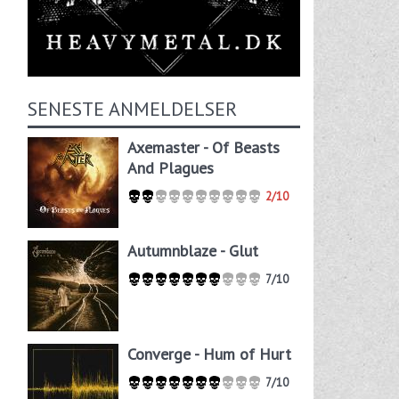
SENESTE ANMELDELSER
Axemaster - Of Beasts
And Plagues
2/10
Autumnblaze - Glut
7/10
Converge - Hum of Hurt
7/10