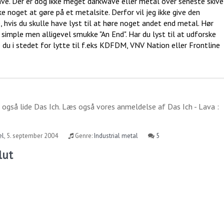
wave. Der er dog ikke meget darkwave eller metal over seneste skive
ke noget at gøre på et metalsite. Derfor vil jeg ikke give den
 hvis du skulle have lyst til at høre noget andet end metal. Hør
 simple men alligevel smukke "An End". Har du lyst til at udforske
u i stedet for lytte til f.eks KDFDM, VNV Nation eller Frontline
 også lide
Das Ich
. Læs også vores anmeldelse af
Das Ich - Lava :
el
,
5. september 2004
Genre:
Industrial metal
5
lut