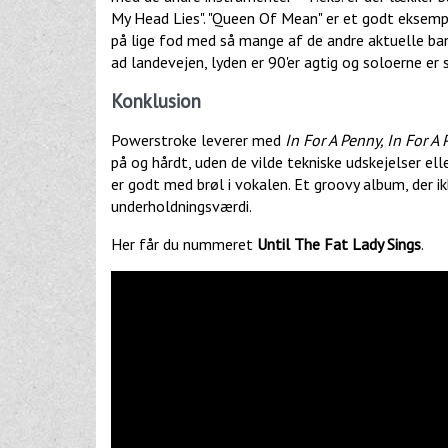
My Head Lies". "Queen Of Mean" er et godt eksempe
på lige fod med så mange af de andre aktuelle band
ad landevejen, lyden er 90'er agtig og soloerne e
Konklusion
Powerstroke leverer med
In For A Penny, In For A
på og hårdt, uden de vilde tekniske udskejelser elle
er godt med brøl i vokalen. Et groovy album, der ik
underholdningsværdi.
Her får du nummeret
Until The Fat Lady Sings
.