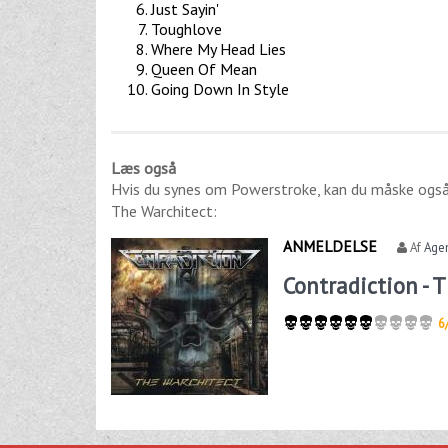
Just Sayin'
Toughlove
Where My Head Lies
Queen Of Mean
Going Down In Style
Læs også
Hvis du synes om
Powerstroke
, kan du måske også
The Warchitect
:
ANMELDELSE
Af
Age
Contradiction - 
6