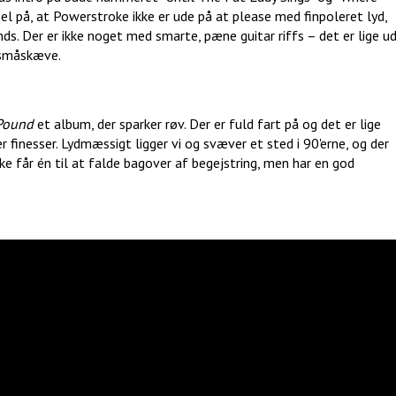
l på, at Powerstroke ikke er ude på at please med finpoleret lyd,
s. Der er ikke noget med smarte, pæne guitar riffs – det er lige u
r småskæve.
 Pound
et album, der sparker røv. Der er fuld fart på og det er lige
r finesser. Lydmæssigt ligger vi og svæver et sted i 90'erne, og der
ke får én til at falde bagover af begejstring, men har en god