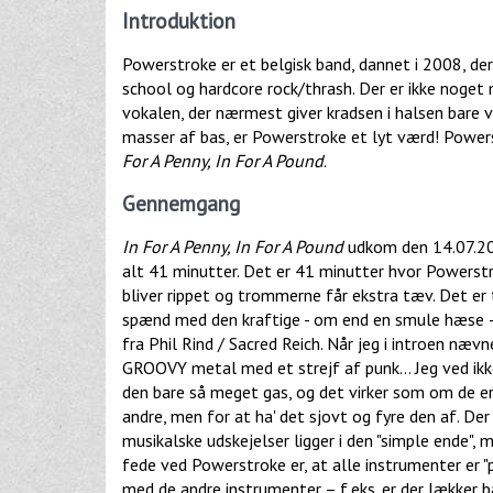
Introduktion
Powerstroke er et belgisk band, dannet i 2008, der
school og hardcore rock/thrash. Der er ikke noget 
vokalen, der nærmest giver kradsen i halsen bare ve
masser af bas, er Powerstroke et lyt værd! Powers
For A Penny, In For A Pound
.
Gennemgang
In For A Penny, In For A Pound
udkom den 14.07.2014
alt 41 minutter. Det er 41 minutter hvor Powerstr
bliver rippet og trommerne får ekstra tæv. Det er t
spænd med den kraftige - om end en smule hæse – v
fra Phil Rind / Sacred Reich. Når jeg i introen nævn
GROOVY metal med et strejf af punk… Jeg ved ikke 
den bare så meget gas, og det virker som om de er 
andre, men for at ha' det sjovt og fyre den af. De
musikalske udskejelser ligger i den "simple ende",
fede ved Powerstroke er, at alle instrumenter er "
med de andre instrumenter – f.eks. er der lækker 