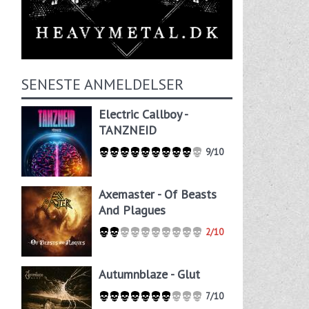
SENESTE ANMELDELSER
Electric Callboy -
TANZNEID
9/10
Axemaster - Of Beasts
And Plagues
2/10
Autumnblaze - Glut
7/10