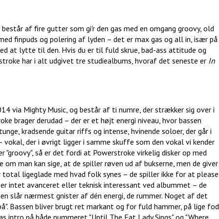
 består af fire gutter som gi'r den gas med en omgang groovy, old
med finpuds og polering af lyden – det er max gas og all in, især på
d at lytte til den. Hvis du er til fuld skrue, bad-ass attitude og
troke har i alt udgivet tre studiealbums, hvoraf det seneste er
In
 via Mighty Music, og består af ti numre, der strækker sig over i
oke brager derudad – der er et højt energi niveau, hvor bassen
unge, kradsende guitar riffs og intense, hvinende soloer, der går i
okal, der i øvrigt ligger i samme skuffe som den vokal vi kender
er "groovy", så er det fordi at Powerstroke virkelig disker op med
om man kan sige, at de spiller røven ud af bukserne, men de giver
total ligeglade med hvad folk synes – de spiller ikke for at please
r er intet avanceret eller teknisk interessant ved albummet – de
 men slår nærmest gnister af dén energi, de rummer. Noget af det
på". Bassen bliver brugt ret markant og for fuld hammer, på lige fod
bas intro på både nummeret "Until The Fat Lady Sings" og "Where